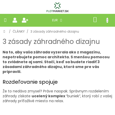
Prejsť
na
obsah
NÁKU
EUR
KOŠÍK
Domov
/
ČLÁNKY
/
3 zásady záhradného dizajnu
PLETIVÁ
3 zásady záhradného dizajnu
PANELY
Na to, aby vaša záhrada vyzerala ako z magazínu,
nepotrebujete pomoc architekta. S menšou pomocou
BRÁNY
to zvládnete aj sami. Stačí, keď sa budete riadiť 3
zásadami záhradného dizajnu, ktoré sme pre vás
pripravili.
MOBILNÉ
Rozdeľovanie spojuje
PRÍRODNÉ
Že to nedáva zmysel? Práve naopak. Správnym rozdelením
záhrady získate
ucelený komplex
“buniek”, ktorý robí z vašej
záhrady príťažlivé miesto na relax.
BETÓNOVÉ
STRIEŠKY