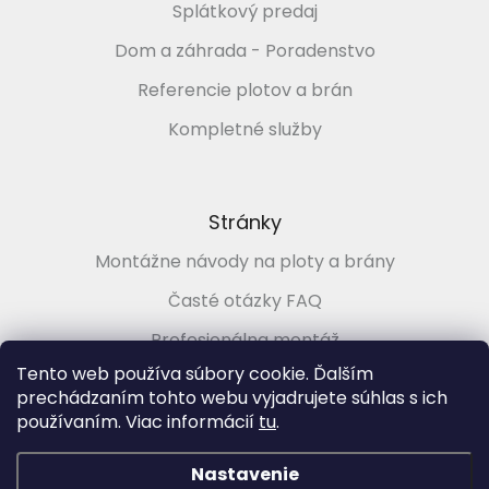
Splátkový predaj
Dom a záhrada - Poradenstvo
Referencie plotov a brán
Kompletné služby
Stránky
Montážne návody na ploty a brány
Časté otázky FAQ
Profesionálna montáž
Tento web používa súbory cookie. Ďalším
Poradenstvo zadarmo
prechádzaním tohto webu vyjadrujete súhlas s ich
používaním. Viac informácií
tu
.
Vytvoril Shoptet
&
Nastavenie