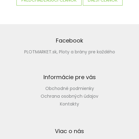
Z
á
p
Facebook
ä
PLOTMARKET.sk, Ploty a brány pre každého
t
i
e
Informácie pre vás
Obchodné podmienky
Ochrana osobných údajov
Kontakty
Viac o nás