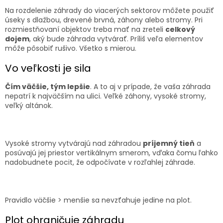
ČLÁNKY
Na rozdelenie záhrady do viacerých sektorov môžete použiť
úseky s dlažbou, drevené brvná, záhony alebo stromy. Pri
Kalkulácia
rozmiestňovaní objektov treba mať na zreteli
celkový
zdarma
dojem
, aký bude záhrada vytvárať. Príliš veľa elementov
môže pôsobiť rušivo. Všetko s mierou.
Kontakty
Vo veľkosti je sila
Mena
(EUR)
Čím väčšie, tým lepšie
. A to aj v prípade, že vaša záhrada
nepatrí k najväčším na ulici. Veľké záhony, vysoké stromy,
veľký altánok.
Prihlásenie
Vysoké stromy vytvárajú nad záhradou
príjemný tieň
a
posúvajú jej priestor vertikálnym smerom, vďaka čomu ľahko
nadobudnete pocit, že odpočívate v rozľahlej záhrade.
Pravidlo väčšie > menšie sa nevzťahuje jedine na plot.
Plot ohraničuje záhradu