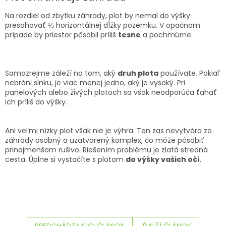
Na rozdiel od zbytku záhrady, plot by nemal do výšky
presahovať ⅓ horizontálnej dĺžky pozemku. V opačnom
prípade by priestor pôsobil príliš
tesne
a pochmúrne.
Samozrejme záleží na tom, aký
druh plota
používate. Pokiaľ
nebráni slnku, je viac menej jedno, aký je vysoký. Pri
panelových alebo živých plotoch sa však neodporúča ťahať
ich príliš do výšky.
Ani veľmi nízky plot však nie je výhra. Ten zas nevytvára zo
záhrady osobný a uzatvorený komplex, čo môže pôsobiť
prinajmenšom rušivo. Riešením problému je zlatá stredná
cesta. Úplne si vystačíte s plotom
do výšky vašich očí
.
PREDCHÁDZAJÚCI ČLÁNOK
ĎALŠÍ ČLÁNOK