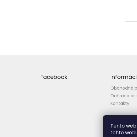
Z
á
p
Facebook
Informáci
ä
t
Obchodné 
i
Ochrana os
e
Kontakty
Tento web 
tohto webu