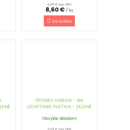
6,99 € bez DPH
8,60 €
/ ks
Do košíka
A
SPONKY OMEGA - NA
ELENÉ
UCHYTENIE PLETIVA - ZELENÉ
(200 ks / bal.)
Obvykle skladom
3,09 € bez DPH