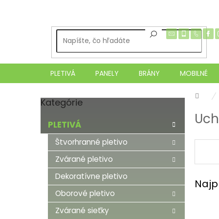
Prejsť
na
obsah
PLETIVÁ
PANELY
BRÁNY
MOBILNÉ
Dom
Kategórie
Preskočiť
B
kategórie
Uch
o
PLETIVÁ
č
n
Štvorhranné pletivo
ý
Zvárané pletivo
p
a
Dekoratívne pletivo
Najp
n
e
Oborové pletivo
l
Zvárané sieťky