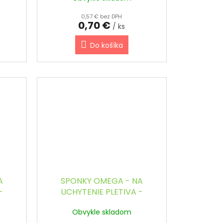
0,57 € bez DPH
0,70 €
/ ks
Do košíka
A
SPONKY OMEGA - NA
-
UCHYTENIE PLETIVA -
bal.)
POZINKOVANÉ (1000 ks /
Obvykle skladom
bal.)