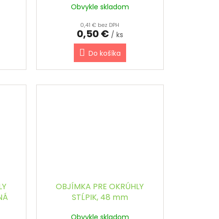
Obvykle skladom
0,41 € bez DPH
0,50 €
/ ks
Do košíka
LY
OBJÍMKA PRE OKRÚHLY
NÁ
STĹPIK, 48 mm
Obvykle skladom