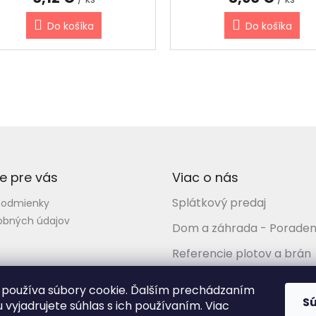
Do košíka
Do košíka
O
v
l
á
d
a
c
i
e pre vás
Viac o nás
e
Splátkový predaj
p
podmienky
r
obných údajov
Dom a záhrada - Poraden
v
k
Referencie plotov a brán
y
v
Kompletné služby
ý
používa súbory cookie. Ďalším prechádzaním
p
S
 vyjadrujete súhlas s ich používaním. Viac
i