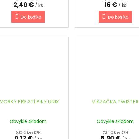
2,40 €
16 €
/ ks
/ ks
Do košíka
Do košíka
VORKY PRE STĹPIKY UNIX
VIAZAČKA TWISTER
Obvykle skladom
Obvykle skladom
0,10 € bez DPH
7,24 € bez DPH
0,12 €
8,90 €
/ ks
/ ks