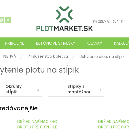
CENY V:
EUR
PRÍRODNÉ
BETÓNOVÉ STRIEŠKY
ČLÁNKY
KALKUL
ov
PLETIVÁ
Príslušenstvo k pletivu
Uchytenie plotu na stĺpik
ytenie plotu na stĺpik
Okrúhly
Stĺpiky s
stĺpik
montážnou
drážkou
redávanejšie
DRŽIAK NAPÍNACIEHO
DRŽIAK NAPÍNA
DRÔTU PRE OKRÚHLE
DRÔTU PRE OKR