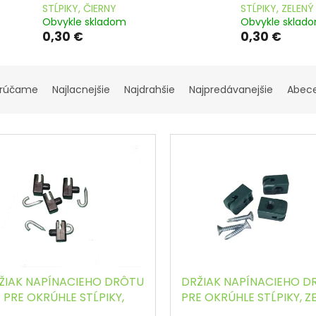
STĹPIKY, ČIERNY
STĹPIKY, ZELENÝ
Obvykle skladom
Obvykle sklad
0,30 €
0,30 €
rúčame
Najlacnejšie
Najdrahšie
Najpredávanejšie
Abec
ŽIAK NAPÍNACIEHO DRÔTU
DRŽIAK NAPÍNACIEHO D
PRE OKRÚHLE STĹPIKY,
PRE OKRÚHLE STĹPIKY, Z
ČIERNY