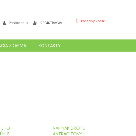
NÁKUPNÝ
Prázdny košík
Prihlásenie
REGISTRÁCIA
KOŠÍK
ÁCIA ZDARMA
KONTAKTY
CIEHO
NAPINÁK DRÔTU -
ÚHLE
ANTRACITOVÝ -