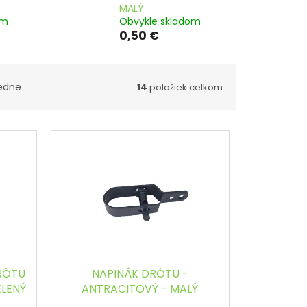
MALÝ
om
Obvykle skladom
0,50 €
edne
14
položiek celkom
RÔTU
NAPINÁK DRÔTU -
ELENÝ
ANTRACITOVÝ - MALÝ