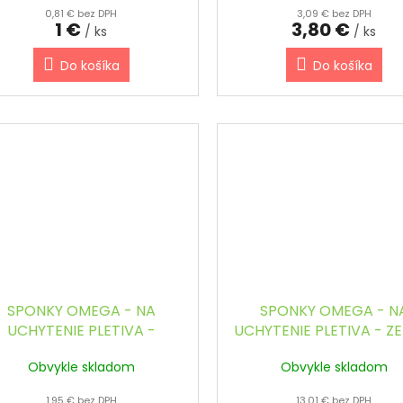
0,81 € bez DPH
3,09 € bez DPH
1 €
3,80 €
/ ks
/ ks
Do košíka
Do košíka
SPONKY OMEGA - NA
SPONKY OMEGA - N
UCHYTENIE PLETIVA -
UCHYTENIE PLETIVA - Z
ZINKOVANÉ (200 ks / bal.)
(1000 ks / bal.)
Obvykle skladom
Obvykle skladom
1,95 € bez DPH
13,01 € bez DPH