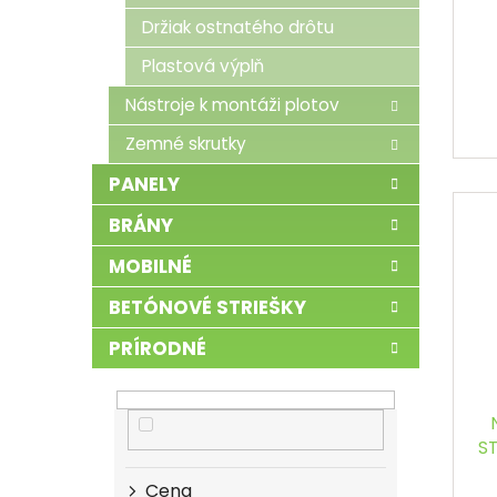
o
Držiak ostnatého drôtu
v
Plastová výplň
Nástroje k montáži plotov
Zemné skrutky
PANELY
BRÁNY
MOBILNÉ
BETÓNOVÉ STRIEŠKY
PRÍRODNÉ
ST
Cena