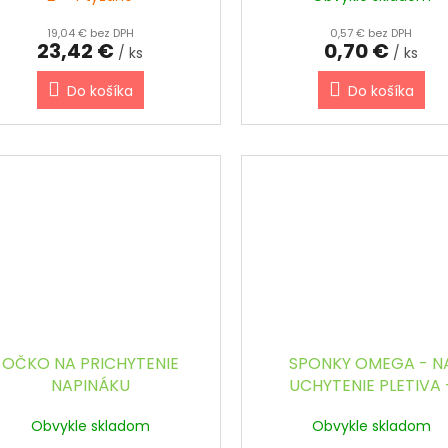
19,04 € bez DPH
0,57 € bez DPH
23,42 €
0,70 €
/ ks
/ ks
Do košíka
Do košíka
OČKO NA PRICHYTENIE
SPONKY OMEGA - N
NAPINÁKU
UCHYTENIE PLETIVA 
ANTRACITOVÉ (200 ks / 
Obvykle skladom
Obvykle skladom