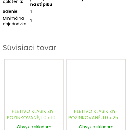
oplotenia
:
na stĺpiku
Balenie
:
1
Minimálna
1
objednávka
:
Súvisiaci tovar
PLETIVO KLASIK Zn -
PLETIVO KLASIK Zn -
POZINKOVANÉ, 1.0 x 10 m
POZINKOVANÉ, 1.0 x 25 m
/ 60 x 60 / 2.0 mm
/ 60 x 60 / 2.0 mm
Obvykle skladom
Obvykle skladom