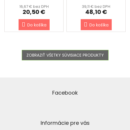
16,67 € bez DPH
39,11 € bez DPH
20,50 €
48,10 €
Do košíka
Do košíka
ZOBRAZIŤ VŠETKY SÚVISIACE PRODUKTY
Z
á
p
Facebook
ä
t
i
e
Informácie pre vás