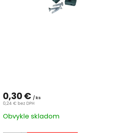
ČLÁNKY
Kalkulácia
zdarma
Kontakty
Mena
(EUR)
Prihlásenie
0,30 €
/ ks
0,24 € bez DPH
Jednotková
Obvykle skladom
cena: