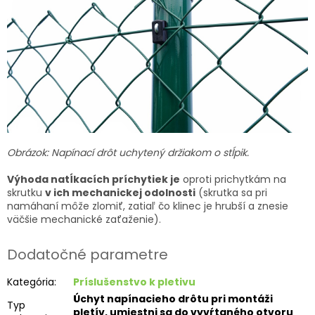
Obrázok: Napínací drôt uchytený držiakom o stĺpik.
Výhoda natĺkacích príchytiek je
oproti prichytkám na
skrutku
v ich mechanickej odolnosti
(skrutka sa pri
namáhaní môže zlomiť, zatiaľ čo klinec je hrubší a znesie
väčšie mechanické zaťaženie).
Dodatočné parametre
Kategória
:
Príslušenstvo k pletivu
Úchyt napínacieho drôtu pri montáži
Typ
pletív, umiestni sa do vyvŕtaného otvoru