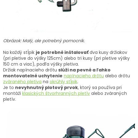
Obrázok: Malý, ale potrebný pomocník.
Na každý stĺpik
je potrebné inštalovať
dva kusy držiakov
(pri pletive do výšky 125cm) alebo tri kusy (pri pletive výšky
150 cm a viac), podľa výšky pletiva.
Držiak napínacieho drôtu
slúži na pevné a ľahko
montovatelné uchytenie
napínacieho drôtu
alebo drôtu
zváraného pletiva
na
okrúhly stĺpik
.
Je to
nevyhnutný plotový prvok
, ktorý sa používa pri
montáži
klasických štvorhranných pletív
alebo zváraných
pletív.