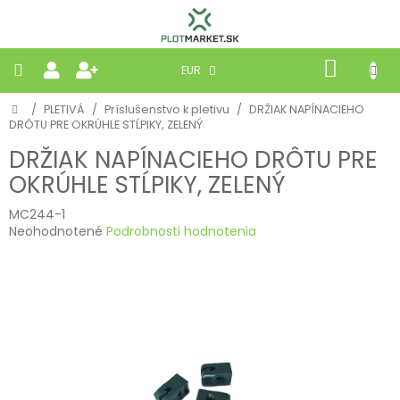
Prejsť
na
obsah
NÁKU
EUR
KOŠÍK
Domov
/
PLETIVÁ
/
Príslušenstvo k pletivu
/
DRŽIAK NAPÍNACIEHO
PLETIVÁ
DRÔTU PRE OKRÚHLE STĹPIKY, ZELENÝ
DRŽIAK NAPÍNACIEHO DRÔTU PRE
PANELY
OKRÚHLE STĹPIKY, ZELENÝ
BRÁNY
MC244-1
Priemerné
Neohodnotené
Podrobnosti hodnotenia
hodnotenie
MOBILNÉ
produktu
je
0,0
PRÍRODNÉ
z
5
hviezdičiek.
BETÓNOVÉ
STRIEŠKY