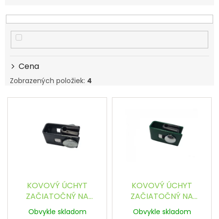
n
i
e
p
r
o
d
Cena
u
Zobrazených položiek:
4
k
t
V
o
ý
v
p
i
s
p
r
o
d
KOVOVÝ ÚCHYT
KOVOVÝ ÚCHYT
u
ZAČIATOČNÝ NA
ZAČIATOČNÝ NA
k
PRICHYTENIE PANELU K
PRICHYTENIE PANELU K
Obvykle skladom
Obvykle skladom
t
STENE, BRÁNE -
STENE, BRÁNE - ZELENÝ