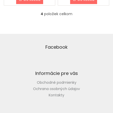
4
položiek celkom
O
v
l
á
d
Z
a
á
c
p
Facebook
i
ä
e
t
p
i
r
v
e
Informácie pre vás
k
y
Obchodné podmienky
v
ý
Ochrana osobných údajov
p
Kontakty
i
s
u