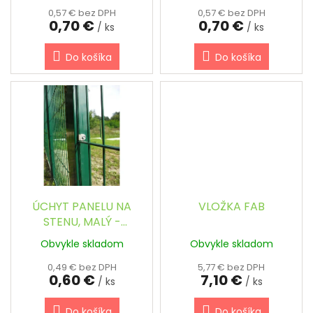
o
ANTRACITOVÝ
0,57 € bez DPH
0,57 € bez DPH
0,70 €
0,70 €
v
/ ks
/ ks
Do košíka
Do košíka
ÚCHYT PANELU NA
VLOŽKA FAB
STENU, MALÝ -
NEREZOVÝ
Obvykle skladom
Obvykle skladom
0,49 € bez DPH
5,77 € bez DPH
0,60 €
7,10 €
/ ks
/ ks
Do košíka
Do košíka