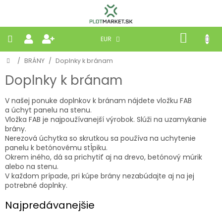
Prejsť
na
obsah
NÁKU
EUR
KOŠÍK
Domov
/
BRÁNY
/
Doplnky k bránam
PLETIVÁ
Doplnky k bránam
PANELY
V našej ponuke doplnkov k bránam nájdete vložku FAB
a úchyt panelu na stenu.
BRÁNY
Vložka FAB je najpoužívanejší výrobok. Slúži na uzamykanie
brány.
Nerezová úchytka so skrutkou sa používa na uchytenie
MOBILNÉ
panelu k betónovému stĺpiku.
Okrem iného, dá sa prichytiť aj na drevo, betónový múrik
alebo na stenu.
PRÍRODNÉ
V každom prípade, pri kúpe brány nezabúdajte aj na jej
potrebné doplnky.
BETÓNOVÉ
STRIEŠKY
Najpredávanejšie