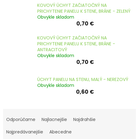
ČLÁNKY
KOVOVÝ ÚCHYT ZAČIATOČNÝ NA
PRICHYTENIE PANELU K STENE, BRÁNE - ZELENÝ
Kalkulácia
Obvykle skladom
zdarma
0,70 €
Kontakty
KOVOVÝ ÚCHYT ZAČIATOČNÝ NA
PRICHYTENIE PANELU K STENE, BRÁNE -
Mena
ANTRACITOVÝ
(EUR)
Obvykle skladom
0,70 €
Prihlásenie
ÚCHYT PANELU NA STENU, MALÝ - NEREZOVÝ
Obvykle skladom
0,60 €
R
a
Odporúčame
Najlacnejšie
Najdrahšie
d
e
Najpredávanejšie
Abecedne