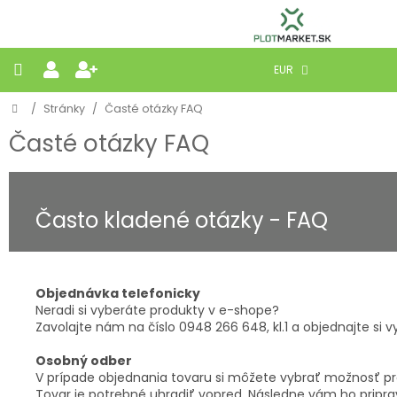
Prejsť
na
obsah
EUR
Domov
/
Stránky
/
Časté otázky FAQ
PLETIVÁ
Časté otázky FAQ
PANELY
BRÁNY
Často kladené otázky - FAQ
MOBILNÉ
Objednávka telefonicky
PRÍRODNÉ
Neradi si vyberáte produkty v e-shope?
Zavolajte nám na číslo 0948 266 648, kl.1 a objednajte si 
BETÓNOVÉ
Osobný odber
STRIEŠKY
V prípade objednania tovaru si môžete vybrať možnosť pr
Tovar je potrebné uhradiť vopred. Následne vám ho pripra