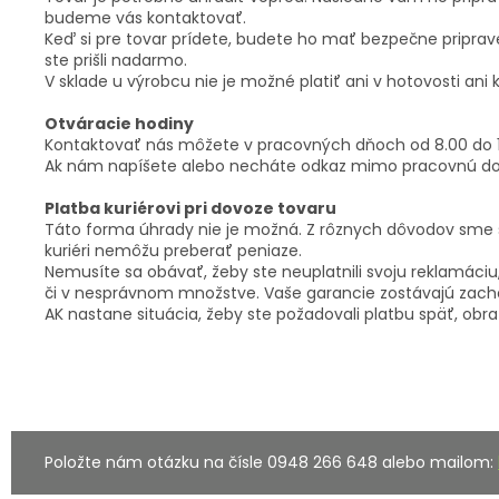
ČLÁNKY
budeme vás kontaktovať.
Keď si pre tovar prídete, budete ho mať bezpečne pripra
ste prišli nadarmo.
Kalkulácia
zdarma
V sklade u výrobcu nie je možné platiť ani v hotovosti ani 
Kontakty
Otváracie hodiny
Kontaktovať nás môžete v pracovných dňoch od 8.00 do 1
Mena
Ak nám napíšete alebo necháte odkaz mimo pracovnú do
(EUR)
Platba kuriérovi pri dovoze tovaru
Táto forma úhrady nie je možná. Z rôznych dôvodov sme sa 
Prihlásenie
kuriéri nemôžu preberať peniaze.
Nemusíte sa obávať, žeby ste neuplatnili svoju reklamáciu,
či v nesprávnom množstve. Vaše garancie zostávajú zach
AK nastane situácia, žeby ste požadovali platbu späť, ob
Položte nám otázku na čísle 0948 266 648 alebo mailom: