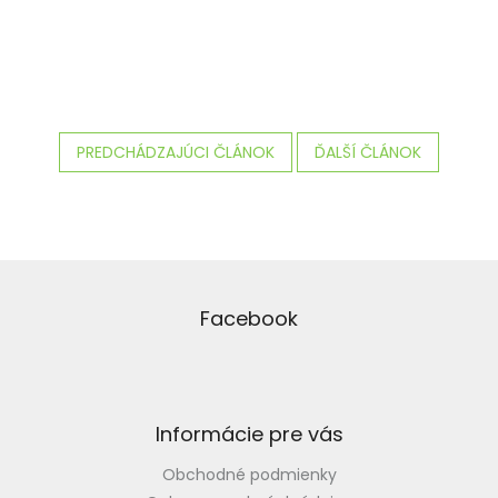
PREDCHÁDZAJÚCI ČLÁNOK
ĎALŠÍ ČLÁNOK
Z
á
p
Facebook
ä
t
i
e
Informácie pre vás
Obchodné podmienky