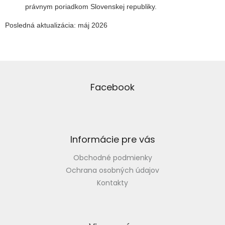
právnym poriadkom Slovenskej republiky.
Posledná aktualizácia: máj 2026
Z
á
p
Facebook
ä
t
i
e
Informácie pre vás
Obchodné podmienky
Ochrana osobných údajov
Kontakty