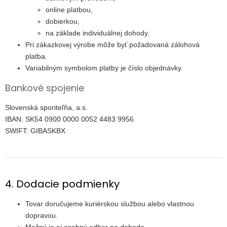
online platbou,
dobierkou,
na základe individuálnej dohody.
Pri zákazkovej výrobe môže byť požadovaná zálohová
platba.
Variabilným symbolom platby je číslo objednávky.
Bankové spojenie
Slovenská sporiteľňa, a.s.
IBAN: SK54 0900 0000 0052 4483 9956
SWIFT: GIBASKBX
4. Dodacie podmienky
Tovar doručujeme kuriérskou službou alebo vlastnou
dopravou.
Možný je aj osobný odber po dohode.