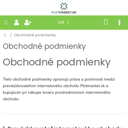
Prejsť
na
obsah
NÁKU
EUR
KOŠÍK
Domov
/
Obchodné podmienky
PLETIVÁ
Obchodné podmienky
PANELY
Obchodné podmienky
BRÁNY
Tieto obchodné podmienky upravujú práva a povinnosti medzi
MOBILNÉ
prevádzkovateľom internetového obchodu Plotmarket.sk a
kupujúcim pri nákupe tovaru prostredníctvom internetového
PRÍRODNÉ
obchodu.
BETÓNOVÉ
STRIEŠKY