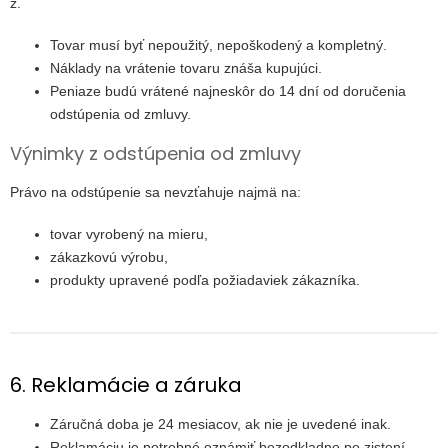
z.
Tovar musí byť nepoužitý, nepoškodený a kompletný.
Náklady na vrátenie tovaru znáša kupujúci.
Peniaze budú vrátené najneskôr do 14 dní od doručenia
odstúpenia od zmluvy.
Výnimky z odstúpenia od zmluvy
Právo na odstúpenie sa nevzťahuje najmä na:
tovar vyrobený na mieru,
zákazkovú výrobu,
produkty upravené podľa požiadaviek zákazníka.
6. Reklamácie a záruka
Záručná doba je 24 mesiacov, ak nie je uvedené inak.
Reklamáciu je potrebné oznámiť bezodkladne po zistení