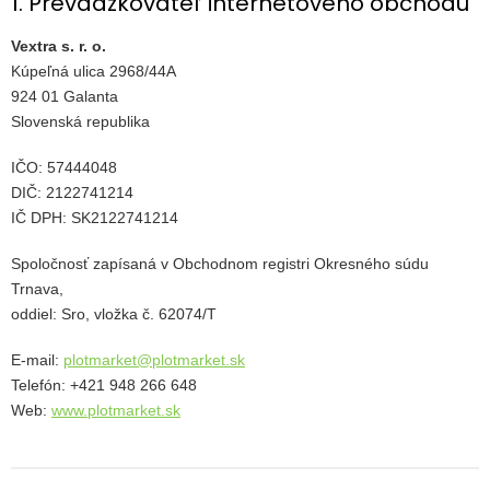
1. Prevádzkovateľ internetového obchodu
ČLÁNKY
Vextra s. r. o.
Kalkulácia
Kúpeľná ulica 2968/44A
zdarma
924 01 Galanta
Kontakty
Slovenská republika
Mena
IČO: 57444048
(EUR)
DIČ: 2122741214
IČ DPH: SK2122741214
Prihlásenie
Spoločnosť zapísaná v Obchodnom registri Okresného súdu
Trnava,
oddiel: Sro, vložka č. 62074/T
E-mail:
plotmarket@plotmarket.sk
Telefón: +421 948 266 648
Web:
www.plotmarket.sk