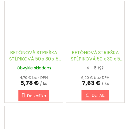
BETÓNOVÁ STRIEŠKA
BETÓNOVÁ STRIEŠKA
STĹPIKOVÁ 50 x 30 x 5
STĹPIKOVÁ 50 x 30 x 5
cm - OBDĹŽNIKOVÁ,
cm - OBDĹŽNIKOVÁ,
Obvykle skladom
4 - 6 týž.
ŠIKMÁ
ŠIKMÁ, FAREBNÁ
4,70 € bez DPH
6,20 € bez DPH
5,78 €
7,63 €
/ ks
/ ks
DETAIL
Do košíka