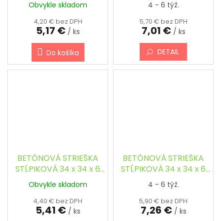
cm - ŠTVORCOVÁ,
cm - ŠTVORCOVÁ,
Obvykle skladom
4 - 6 týž.
ŠIKMÁ
ŠIKMÁ, FAREBNÁ
4,20 € bez DPH
5,70 € bez DPH
5,17 €
7,01 €
/ ks
/ ks
DETAIL
Do košíka
BETÓNOVÁ STRIEŠKA
BETÓNOVÁ STRIEŠKA
STĹPIKOVÁ 34 x 34 x 6
STĹPIKOVÁ 34 x 34 x 6
cm - ŠTVORCOVÁ,
cm - ŠTVORCOVÁ,
Obvykle skladom
4 - 6 týž.
ŠIKMÁ
ŠIKMÁ, FAREBNÁ
4,40 € bez DPH
5,90 € bez DPH
5,41 €
7,26 €
/ ks
/ ks