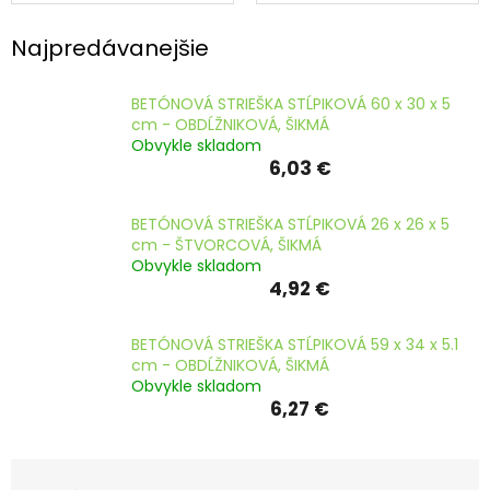
striešky
farebné
ČLÁNKY
Najpredávanejšie
Kalkulácia
zdarma
BETÓNOVÁ STRIEŠKA STĹPIKOVÁ 60 x 30 x 5
Kontakty
cm - OBDĹŽNIKOVÁ, ŠIKMÁ
Obvykle skladom
Mena
6,03 €
(EUR)
BETÓNOVÁ STRIEŠKA STĹPIKOVÁ 26 x 26 x 5
Prihlásenie
cm - ŠTVORCOVÁ, ŠIKMÁ
Obvykle skladom
4,92 €
BETÓNOVÁ STRIEŠKA STĹPIKOVÁ 59 x 34 x 5.1
cm - OBDĹŽNIKOVÁ, ŠIKMÁ
Obvykle skladom
6,27 €
R