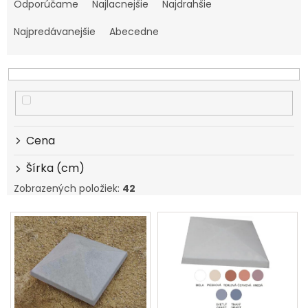
a
Odporúčame
Najlacnejšie
Najdrahšie
d
e
Najpredávanejšie
Abecedne
n
i
e
p
r
o
d
Cena
u
k
Šírka (cm)
t
Zobrazených položiek:
42
o
v
V
ý
p
i
s
p
r