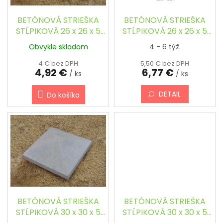
o
d
BETÓNOVÁ STRIEŠKA
BETÓNOVÁ STRIEŠKA
u
STĹPIKOVÁ 26 x 26 x 5
STĹPIKOVÁ 26 x 26 x 5
k
cm - ŠTVORCOVÁ,
cm - ŠTVORCOVÁ,
Obvykle skladom
4 - 6 týž.
t
ŠIKMÁ
ŠIKMÁ, FAREBNÁ
o
4 € bez DPH
5,50 € bez DPH
4,92 €
6,77 €
v
/ ks
/ ks
DETAIL
Do košíka
BETÓNOVÁ STRIEŠKA
BETÓNOVÁ STRIEŠKA
STĹPIKOVÁ 30 x 30 x 5
STĹPIKOVÁ 30 x 30 x 5