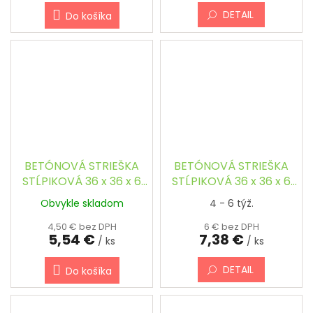
DETAIL
Do košíka
BETÓNOVÁ STRIEŠKA
BETÓNOVÁ STRIEŠKA
STĹPIKOVÁ 36 x 36 x 6
STĹPIKOVÁ 36 x 36 x 6
cm - ŠTVORCOVÁ,
cm - ŠTVORCOVÁ,
Obvykle skladom
4 - 6 týž.
ŠIKMÁ
ŠIKMÁ, FAREBNÁ
4,50 € bez DPH
6 € bez DPH
5,54 €
7,38 €
/ ks
/ ks
DETAIL
Do košíka