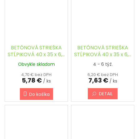
BETÓNOVÁ STRIEŠKA
BETÓNOVÁ STRIEŠKA
STĹPIKOVÁ 40 x 35 x 6,8
STĹPIKOVÁ 40 x 35 x 6,8
cm - OBDĹŽNIKOVÁ,
cm - OBDĹŽNIKOVÁ,
Obvykle skladom
4 - 6 týž.
ŠIKMÁ
ŠIKMÁ, FAREBNÁ
4,70 € bez DPH
6,20 € bez DPH
5,78 €
7,63 €
/ ks
/ ks
DETAIL
Do košíka