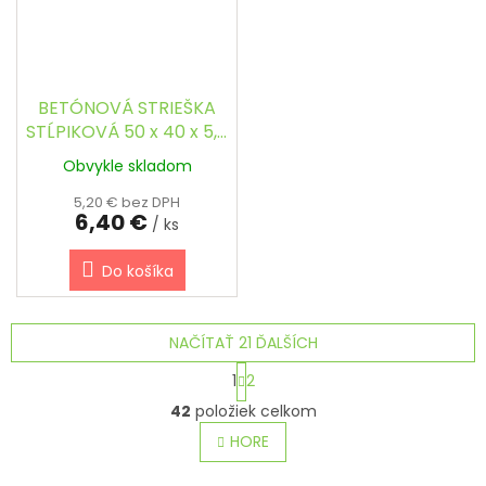
BETÓNOVÁ STRIEŠKA
STĹPIKOVÁ 50 x 40 x 5,5
cm - OBDĹŽNIKOVÁ,
Obvykle skladom
ŠIKMÁ
5,20 € bez DPH
6,40 €
/ ks
Do košíka
NAČÍTAŤ 21 ĎALŠÍCH
S
1
2
t
O
r
42
položiek celkom
v
á
l
HORE
n
á
k
o
d