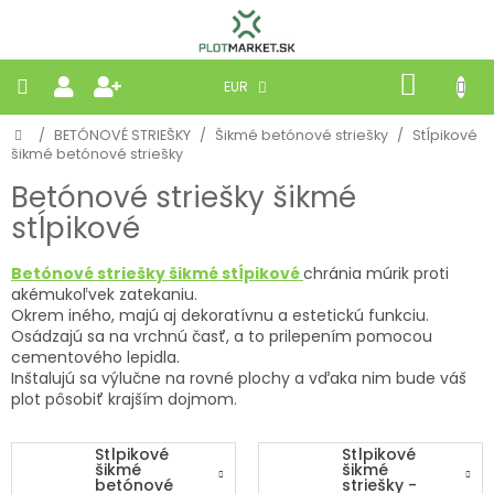
Prejsť
na
obsah
NÁKU
EUR
KOŠÍK
Domov
/
BETÓNOVÉ STRIEŠKY
/
Šikmé betónové striešky
/
Stĺpikové
PLETIVÁ
šikmé betónové striešky
Betónové striešky šikmé
PANELY
stĺpikové
BRÁNY
Betónové striešky
šikmé stĺpikové
chránia múrik proti
akémukoľvek zatekaniu.
Okrem iného, majú aj dekoratívnu a estetickú funkciu.
MOBILNÉ
Osádzajú sa na vrchnú časť, a to prilepením pomocou
cementového lepidla.
PRÍRODNÉ
Inštalujú sa výlučne na rovné plochy a vďaka nim bude váš
plot pôsobiť krajším dojmom.
BETÓNOVÉ
STRIEŠKY
Stĺpikové
Stĺpikové
šikmé
šikmé
betónové
striešky -