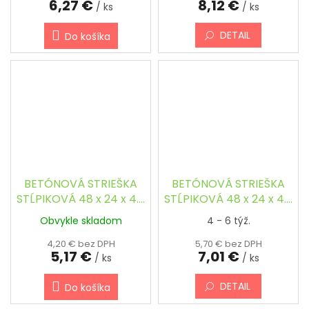
6,27 €
8,12 €
/ ks
/ ks
DETAIL
Do košíka
BETÓNOVÁ STRIEŠKA
BETÓNOVÁ STRIEŠKA
STĹPIKOVÁ 48 x 24 x 4.5
STĹPIKOVÁ 48 x 24 x 4.5
cm - OBDĹŽNIKOVÁ,
cm - OBDĹŽNIKOVÁ,
Obvykle skladom
4 - 6 týž.
ŠIKMÁ
ŠIKMÁ, FAREBNÁ
4,20 € bez DPH
5,70 € bez DPH
5,17 €
7,01 €
/ ks
/ ks
DETAIL
Do košíka