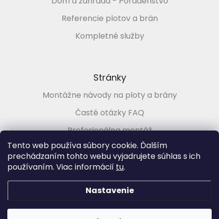
Dom a záhrada - Poradenstvo
Referencie plotov a brán
Kompletné služby
Stránky
Montážne návody na ploty a brány
Časté otázky FAQ
Profesionálna montáž
Tento web používa súbory cookie. Ďalším
Poradenstvo zadarmo
prechádzaním tohto webu vyjadrujete súhlas s ich
používaním. Viac informácií
tu
.
Vytvoril Shoptet
&
Nastavenie
Copyright 2026
PLOTMARKET.sk, Ploty a brány pre každého
.