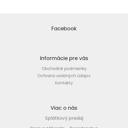
v
a
a
c
n
i
Z
i
e
á
e
p
p
Facebook
r
ä
v
t
k
i
y
e
v
Informácie pre vás
ý
p
Obchodné podmienky
i
s
Ochrana osobných údajov
u
Kontakty
Viac o nás
Splátkový predaj