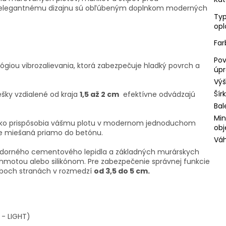
 a elegantnému dizajnu sú obľúbeným doplnkom moderných
Ty
opl
Far
Po
giou vibrozalievania, ktorá zabezpečuje hladký povrch a
úp
Vý
Šír
ešky vzdialené od kraja
1,5 až 2 cm
efektívne odvádzajú
Bal
Min
ahko prispôsobia vášmu plotu v modernom jednoduchom
obj
e miešaná priamo do betónu.
Váh
zdorného cementového lepidla a základných murárskych
 hmotou alebo silikónom. Pre zabezpečenie správnej funkcie
boch stranách v rozmedzí
od 3,5 do 5 cm.
 - LIGHT)