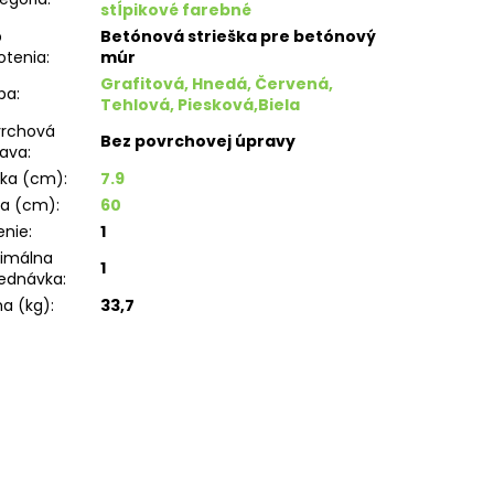
stĺpikové farebné
p
Betónová strieška pre betónový
otenia
:
múr
Grafitová, Hnedá, Červená,
ba
:
Tehlová, Piesková,Biela
vrchová
Bez povrchovej úpravy
rava
:
ška (cm)
:
7.9
ka (cm)
:
60
enie
:
1
imálna
1
ednávka
:
a (kg)
:
33,7