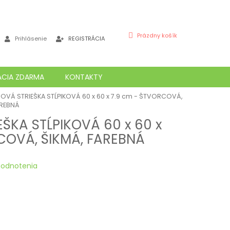
NÁKUPNÝ
Prázdny košík
Prihlásenie
REGISTRÁCIA
KOŠÍK
ÁCIA ZDARMA
KONTAKTY
OVÁ STRIEŠKA STĹPIKOVÁ 60 x 60 x 7.9 cm - ŠTVORCOVÁ,
AREBNÁ
ŠKA STĹPIKOVÁ 60 x 60 x
COVÁ, ŠIKMÁ, FAREBNÁ
hodnotenia