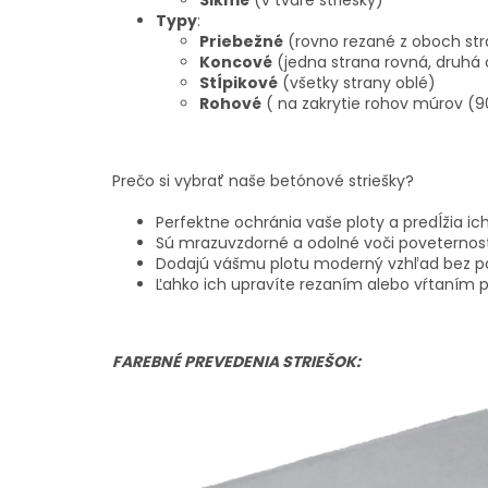
Typy
:
Priebežné
(rovno rezané z oboch str
Koncové
(jedna strana rovná, druhá 
Stĺpikové
(všetky strany oblé)
Rohové
( na zakrytie rohov múrov (9
Prečo si vybrať naše betónové striešky?
Perfektne ochránia vaše ploty a predĺžia ic
Sú mrazuvzdorné a odolné voči poveterno
Dodajú vášmu plotu moderný vzhľad bez po
Ľahko ich upravíte rezaním alebo vŕtaním 
FAREBNÉ PREVEDENIA STRIEŠOK: