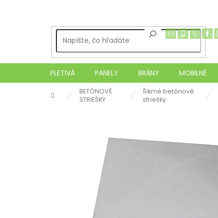
Prejsť
na
obsah
PLETIVÁ
PANELY
BRÁNY
MOBILNÉ
BETÓNOVÉ
Šikmé betónové
Domov
STRIEŠKY
striešky