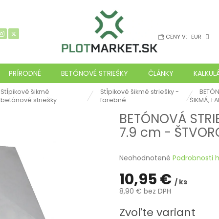
CENY V:
EUR
PRÍRODNÉ
BETÓNOVÉ STRIEŠKY
ČLÁNKY
KALKUL
Stĺpikové šikmé
Stĺpikové šikmé striešky -
BETÓN
betónové striešky
farebné
ŠIKMÁ, F
BETÓNOVÁ STRIE
7.9 cm - ŠTVOR
Priemerné
Neohodnotené
Podrobnosti 
hodnotenie
10,95 €
produktu
/ ks
je
8,90 € bez DPH
0,0
z
Jednotková
Zvoľte variant
5
cena: