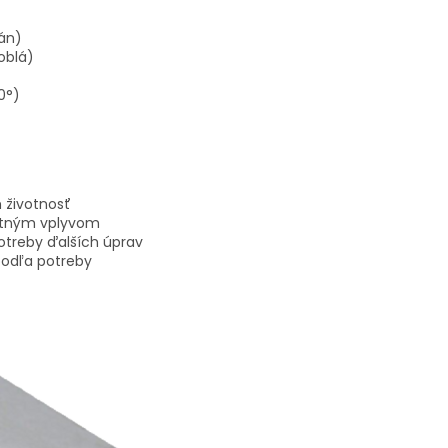
án)
oblá)
0°)
h životnosť
stným vplyvom
treby ďalších úprav
podľa potreby