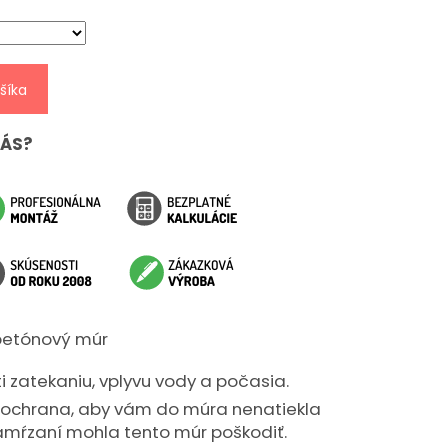
šíka
NÁS?
betónový múr
i zatekaniu, vplyvu vody a počasia.
e ochrana, aby vám do múra nenatiekla
zamŕzaní mohla tento múr poškodiť.