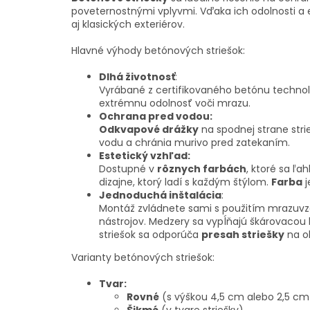
poveternostnými vplyvmi. Vďaka ich odolnosti
aj klasických exteriérov.
Hlavné výhody betónových striešok:
Dlhá životnosť
:
Vyrábané z certifikovaného betónu technoló
extrémnu odolnosť voči mrazu.
Ochrana pred vodou:
Odkvapové drážky
na spodnej strane stri
vodu a chránia murivo pred zatekaním.
Estetický vzhľad:
Dostupné v
rôznych farbách
, ktoré sa ľ
dizajne, ktorý ladí s každým štýlom.
Farba
j
Jednoduchá inštalácia
:
Montáž zvládnete sami s použitím mrazuv
nástrojov. Medzery sa vypĺňajú škárovacou
striešok sa odporúča
presah striešky
na o
Varianty betónových striešok:
Tvar:
Rovné
(s výškou 4,5 cm alebo 2,5 cm
Šikmé
(v tvare striešky)