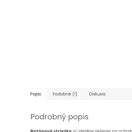
Popis
Podobné (1)
Diskusia
Podrobný popis
Betónové striešky
sú ideálne riešenie na ochra