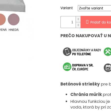
hviezdičiek.
Variant
Pridať do ko
PREČO NAKUPOVAŤ U 
Betónové striešky
pre 
Chránia múrik
prot
Hlavnou funkciou j
voda, ktorá by pri 