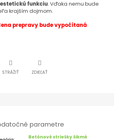
estetickú funkciu
. Vďaka nemu bude
veľa krajším dojmom.
Cena prepravy bude vypočítaná
STRÁŽIŤ
ZDIEĽAŤ
datočné parametre
Betónové striešky šikmé
egória
: