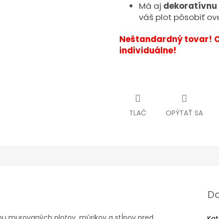
Má aj
dekoratívnu 
váš plot pôsobiť o
Neštandardný tovar! 
individuálne!
TLAČ
OPÝTAŤ SA
Do
nu murovaných plotov, múrikov a stĺpov pred
Kat