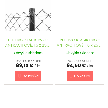
PLETIVO KLASIK PVC -
PLETIVO KLASIK PVC -
ANTRACITOVÉ, 1.5 x 25 m
ANTRACITOVÉ, 1.6 x 25 m
/ 53 x 53 / 2.5 mm
/ 53 x 53 / 2.5 mm
Obvykle skladom
Obvykle skladom
72,44 € bez DPH
76,83 € bez DPH
89,10 €
94,50 €
/ ks
/ ks
Do košíka
Do košíka