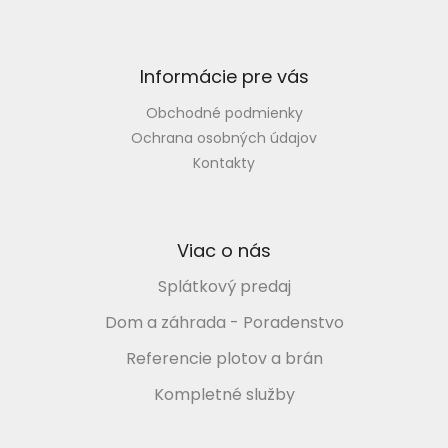
e
t
p
i
r
v
e
Informácie pre vás
k
y
Obchodné podmienky
v
ý
Ochrana osobných údajov
p
Kontakty
i
s
u
Viac o nás
Splátkový predaj
Dom a záhrada - Poradenstvo
Referencie plotov a brán
Kompletné služby