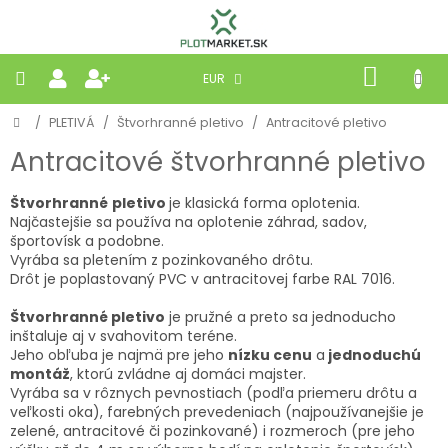
Prejsť
na
obsah
NÁKU
EUR
KOŠÍK
Domov
/
PLETIVÁ
/
Štvorhranné pletivo
/
Antracitové pletivo
PLETIVÁ
Antracitové štvorhranné pletivo
PANELY
Štvorhranné
pletivo
je klasická forma oplotenia.
Najčastejšie sa používa na oplotenie záhrad, sadov,
BRÁNY
športovísk a podobne.
Vyrába sa pletením z pozinkovaného drôtu.
Drôt je poplastovaný PVC v antracitovej farbe RAL 7016.
MOBILNÉ
Štvorhranné pletivo
je pružné a preto sa jednoducho
inštaluje aj v svahovitom teréne.
PRÍRODNÉ
Jeho obľuba je najmä pre jeho
nízku cenu
a
jednoduchú
montáž
, ktorú zvládne aj domáci majster.
Vyrába sa v rôznych pevnostiach (podľa priemeru drôtu a
BETÓNOVÉ
STRIEŠKY
veľkosti oka), farebných prevedeniach (najpoužívanejšie je
zelené, antracitové či pozinkované) i rozmeroch (pre jeho