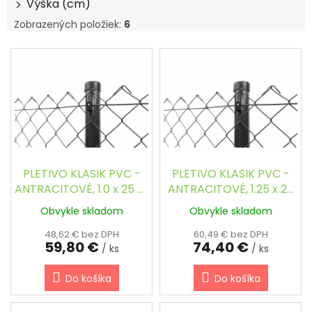
Výška (cm)
o
v
Zobrazených položiek:
6
V
ý
p
i
s
p
r
o
d
PLETIVO KLASIK PVC -
PLETIVO KLASIK PVC -
u
ANTRACITOVÉ, 1.0 x 25 m
ANTRACITOVÉ, 1.25 x 25
k
/ 53 x 53 / 2.5 mm
m / 53 x 53 / 2.5 mm
Obvykle skladom
Obvykle skladom
t
o
48,62 € bez DPH
60,49 € bez DPH
59,80 €
74,40 €
v
/ ks
/ ks
Do košíka
Do košíka