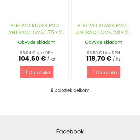
PLETIVO KLASIK PVC -
PLETIVO KLASIK PVC -
ANTRACITOVÉ, 1.75 x 25
ANTRACITOVÉ, 2.0 x 25
m / 53 x 53 / 2.5 mm
m / 53 x 53 / 2.5 mm
Obvykle skladom
Obvykle skladom
85,04 € bez DPH
96,50 € bez DPH
104,60 €
118,70 €
/ ks
/ ks
Do košíka
Do košíka
6
položiek celkom
O
v
l
á
d
Z
a
á
c
p
Facebook
i
ä