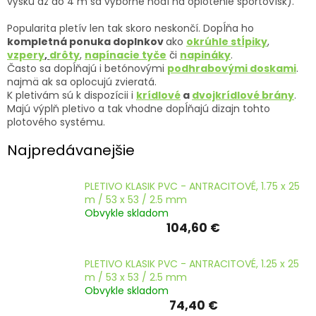
výšku až do 4 m sa výborne hodí na oplotenie športovísk).
ČLÁNKY
Popularita pletív len tak skoro neskončí. Dopĺňa ho
Kalkulácia
kompletná ponuka doplnkov
ako
okrúhle stĺpiky
,
zdarma
vzpery
,
drôty
,
napínacie tyče
či
napináky
.
Často sa dopĺňajú i betónovými
podhrabovými doskami
.
Kontakty
najmä ak sa oplocujú zvieratá.
K pletivám sú k dispozícii i
krídlové
a
dvojkrídlové brány
.
Mena
Majú výplň pletivo a tak vhodne dopĺňajú dizajn tohto
(EUR)
plotového systému.
Najpredávanejšie
Prihlásenie
PLETIVO KLASIK PVC - ANTRACITOVÉ, 1.75 x 25
m / 53 x 53 / 2.5 mm
Obvykle skladom
104,60 €
PLETIVO KLASIK PVC - ANTRACITOVÉ, 1.25 x 25
m / 53 x 53 / 2.5 mm
Obvykle skladom
74,40 €