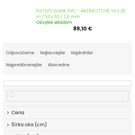
PLETIVO KLASIK PVC - ANTRACITOVÉ, 1.5 x 25
m / 53 x 53 / 2.5 mm
Obvykle skladom
89,10 €
R
a
Odporúčame
Najlacnejšie
Najdrahšie
d
e
Najpredávanejšie
Abecedne
n
i
e
p
r
o
d
Cena
u
k
Šírka oka (cm)
t