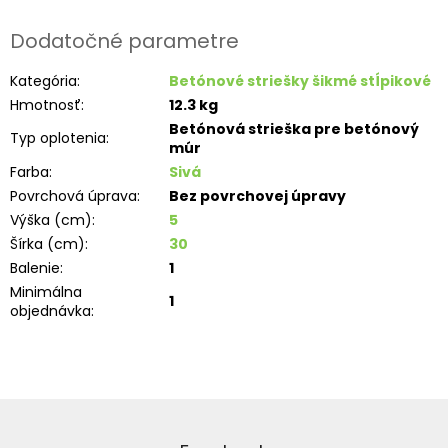
Dodatočné parametre
Kategória
:
Betónové striešky šikmé stĺpikové
Hmotnosť
:
12.3 kg
Betónová strieška pre betónový
Typ oplotenia
:
múr
Farba
:
Sivá
Povrchová úprava
:
Bez povrchovej úpravy
Výška (cm)
:
5
Šírka (cm)
:
30
Balenie
:
1
Minimálna
1
objednávka
:
Z
á