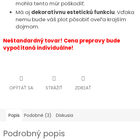
mohla tento múr poškodiť.
Má aj
dekoratívnu estetickú funkciu
. Vďaka
nemu bude váš plot pôsobiť oveľa krajším
dojmom.
Neštandardný tovar! Cena prepravy bude
vypočítaná individuálne!
OPÝTAŤ SA
STRÁŽIŤ
ZDIEĽAŤ
Popis
Podobné (3)
Diskusia
Podrobný popis