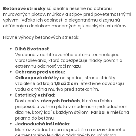
Betónové striešky
sú ideálne riešenie na ochranu
murovaných plotov, múrikov a stĺpov pred poveternostnými
vplyvmi. Vďaka ich odolnosti a elegantnému dizajnu sú
obľúbeným doplnkom moderných aj klasických exteriérov.
Hlavné výhody betónových striešok:
Dlhá životnosť
:
Vyrábané z certifikovaného betónu technológiou
vibrozalievania, ktorá zabezpečuje hladký povrch a
extrémnu odolnosť voči mrazu.
Ochrana pred vodou:
Odkvapové drážky
na spodnej strane striešky
vzdialené od kraja
1,5 až 2 cm
efektívne odvádzajú
vodu a chránia murivo pred zatekaním.
Estetický vzhľad:
Dostupné v
rôznych farbách
, ktoré sa ľahko
prispôsobia vášmu plotu v modernom jednoduchom
dizajne, ktorý ladí s každým štýlom.
Farba
je miešaná
priamo do betónu.
Jednoduchá inštalácia
:
Montáž zvládnete sami s použitím mrazuvzdorného
cementového lepidla a základných murárskych