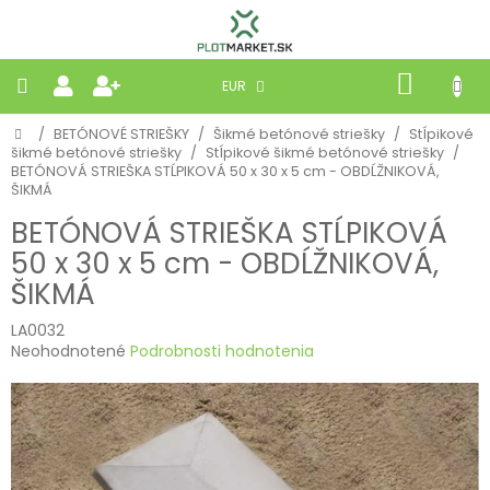
Prejsť
na
obsah
NÁKU
EUR
KOŠÍK
Domov
/
BETÓNOVÉ STRIEŠKY
/
Šikmé betónové striešky
/
Stĺpikové
PLETIVÁ
šikmé betónové striešky
/
Stĺpikové šikmé betónové striešky
/
BETÓNOVÁ STRIEŠKA STĹPIKOVÁ 50 x 30 x 5 cm - OBDĹŽNIKOVÁ,
ŠIKMÁ
PANELY
BETÓNOVÁ STRIEŠKA STĹPIKOVÁ
BRÁNY
50 x 30 x 5 cm - OBDĹŽNIKOVÁ,
ŠIKMÁ
MOBILNÉ
LA0032
Priemerné
Neohodnotené
Podrobnosti hodnotenia
hodnotenie
PRÍRODNÉ
produktu
je
BETÓNOVÉ
0,0
STRIEŠKY
z
5