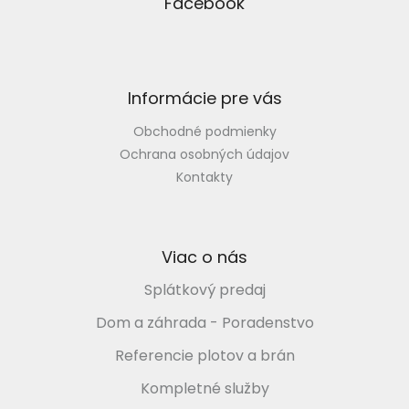
p
Facebook
ä
t
i
e
Informácie pre vás
Obchodné podmienky
Ochrana osobných údajov
Kontakty
Viac o nás
Splátkový predaj
Dom a záhrada - Poradenstvo
Referencie plotov a brán
Kompletné služby