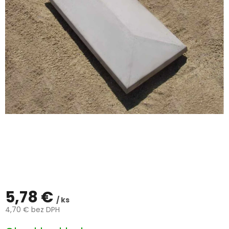
hviezdičiek.
ČLÁNKY
Kalkulácia
zdarma
Kontakty
Mena
(EUR)
Prihlásenie
5,78 €
/ ks
4,70 € bez DPH
Jednotková