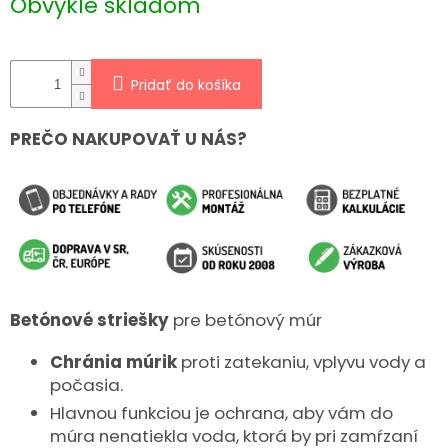
Obvykle skladom
cena:
Pridať do košíka
PREČO NAKUPOVAŤ U NÁS?
Betónové striešky
pre betónový múr
Chránia múrik
proti zatekaniu, vplyvu vody a
počasia.
Hlavnou funkciou je ochrana, aby vám do
múra nenatiekla voda, ktorá by pri zamŕzaní