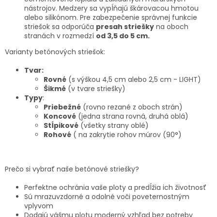
nástrojov. Medzery sa vypĺňajú škárovacou hmotou
alebo silikónom. Pre zabezpečenie správnej funkcie
striešok sa odporúča
presah striešky
na oboch
stranách v rozmedzí
od 3,5 do 5 cm.
Varianty betónových striešok:
Tvar:
Rovné
(s výškou 4,5 cm alebo 2,5 cm - LIGHT)
Šikmé
(v tvare striešky)
Typy
:
Priebežné
(rovno rezané z oboch strán)
Koncové
(jedna strana rovná, druhá oblá)
Stĺpikové
(všetky strany oblé)
Rohové
( na zakrytie rohov múrov (90°)
Prečo si vybrať naše betónové striešky?
Perfektne ochránia vaše ploty a predĺžia ich životnosť
Sú mrazuvzdorné a odolné voči poveternostným
vplyvom
Dodajú vášmu plotu moderný vzhľad bez potreby