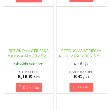
BETÓNOVÁ STRIEŠKA
BETÓNOVÁ STRIEŠKA
ROHOVÁ 41 x 30 x 5 cm,
ROHOVÁ 41 x 30 x 5 cm,
ŠIKMÁ
ŠIKMÁ, FAREBNÁ
Obvykle skladom
4 - 6 týž.
5 € bez DPH
6,50 € bez DPH
6,15 €
8 €
/ ks
/ ks
DETAIL
Do košíka