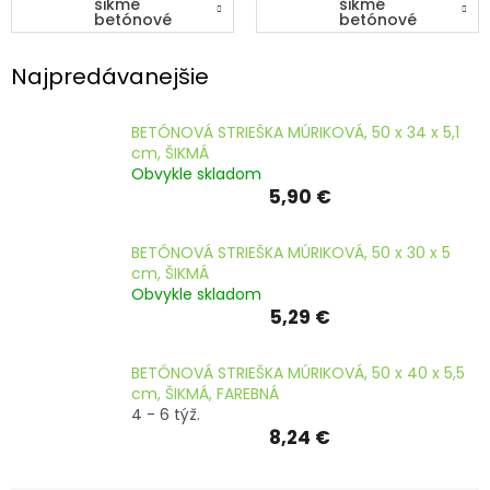
šikmé
šikmé
ČLÁNKY
betónové
betónové
striešky
striešky
Kalkulácia
Najpredávanejšie
zdarma
Kontakty
BETÓNOVÁ STRIEŠKA MÚRIKOVÁ, 50 x 34 x 5,1
cm, ŠIKMÁ
Mena
Obvykle skladom
(EUR)
5,90 €
Prihlásenie
BETÓNOVÁ STRIEŠKA MÚRIKOVÁ, 50 x 30 x 5
cm, ŠIKMÁ
Obvykle skladom
5,29 €
BETÓNOVÁ STRIEŠKA MÚRIKOVÁ, 50 x 40 x 5,5
cm, ŠIKMÁ, FAREBNÁ
4 - 6 týž.
8,24 €