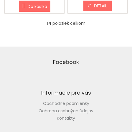
DETAIL
Do košíka
14
položiek celkom
O
v
l
á
d
Z
a
á
c
p
Facebook
i
ä
e
t
p
i
r
v
e
Informácie pre vás
k
y
Obchodné podmienky
v
ý
Ochrana osobných údajov
p
Kontakty
i
s