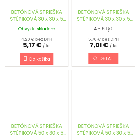
BETÓNOVÁ STRIEŠKA
BETÓNOVÁ STRIEŠKA
STĹPIKOVÁ 30 x 30 x 5
STĹPIKOVÁ 30 x 30 x 5
cm - ŠTVORCOVÁ,
cm - ŠTVORCOVÁ,
Obvykle skladom
4 - 6 týž.
ŠIKMÁ
ŠIKMÁ, FAREBNÁ
4,20 € bez DPH
5,70 € bez DPH
5,17 €
7,01 €
/ ks
/ ks
DETAIL
Do košíka
BETÓNOVÁ STRIEŠKA
BETÓNOVÁ STRIEŠKA
STĹPIKOVÁ 50 x 30 x 5
STĹPIKOVÁ 50 x 30 x 5
cm - OBDĹŽNIKOVÁ,
cm - OBDĹŽNIKOVÁ,