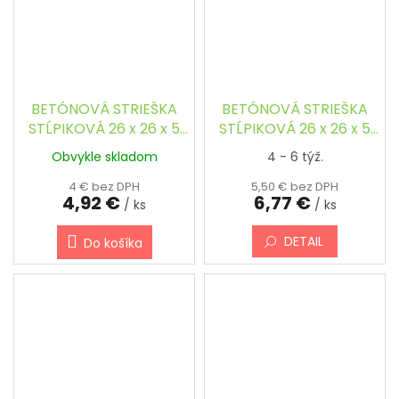
BETÓNOVÁ STRIEŠKA
BETÓNOVÁ STRIEŠKA
STĹPIKOVÁ 26 x 26 x 5
STĹPIKOVÁ 26 x 26 x 5
cm - ŠTVORCOVÁ,
cm - ŠTVORCOVÁ,
Obvykle skladom
4 - 6 týž.
ŠIKMÁ
ŠIKMÁ, FAREBNÁ
4 € bez DPH
5,50 € bez DPH
4,92 €
6,77 €
/ ks
/ ks
DETAIL
Do košíka