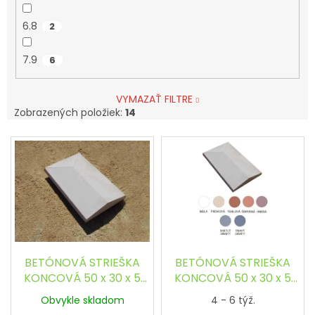
6.8
2
7.9
6
VYMAZAŤ FILTRE
Zobrazených položiek:
14
V
ý
p
i
s
p
r
o
d
BETÓNOVÁ STRIEŠKA
BETÓNOVÁ STRIEŠKA
u
KONCOVÁ 50 x 30 x 5
KONCOVÁ 50 x 30 x 5
k
cm, ŠIKMÁ
cm, ŠIKMÁ, FAREBNÁ
Obvykle skladom
4 - 6 týž.
t