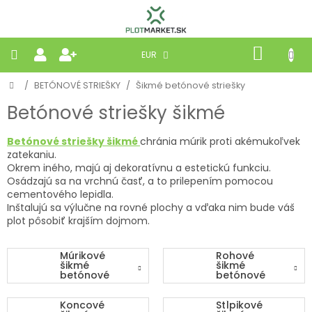
Prejsť
na
obsah
NÁKU
EUR
KOŠÍK
Domov
/
BETÓNOVÉ STRIEŠKY
/
Šikmé betónové striešky
PLETIVÁ
Betónové striešky šikmé
PANELY
Betónové striešky
šikmé
chránia múrik proti akémukoľvek
zatekaniu.
BRÁNY
Okrem iného, majú aj dekoratívnu a estetickú funkciu.
Osádzajú sa na vrchnú časť, a to prilepením pomocou
cementového lepidla.
MOBILNÉ
Inštalujú sa výlučne na rovné plochy a vďaka nim bude váš
plot pôsobiť krajším dojmom.
PRÍRODNÉ
Múrikové
Rohové
šikmé
šikmé
BETÓNOVÉ
betónové
betónové
STRIEŠKY
striešky
striešky
Koncové
Stĺpikové