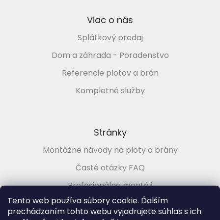
u
Viac o nás
Splátkový predaj
Dom a záhrada - Poradenstvo
Referencie plotov a brán
Kompletné služby
Stránky
Montážne návody na ploty a brány
Časté otázky FAQ
Profesionálna montáž
Tento web používa súbory cookie. Ďalším
Poradenstvo zadarmo
prechádzaním tohto webu vyjadrujete súhlas s ich