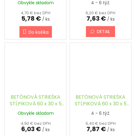
Obvykle skladom
4 - 6 týž.
ŠIKMÁ
ŠIKMÁ, FAREBNÁ
4,70 € bez DPH
6,20 € bez DPH
5,78 €
7,63 €
/ ks
/ ks
DETAIL
Do košíka
BETÓNOVÁ STRIEŠKA
BETÓNOVÁ STRIEŠKA
STĹPIKOVÁ 60 x 30 x 5
STĹPIKOVÁ 60 x 30 x 5
cm - OBDĹŽNIKOVÁ,
cm - OBDĹŽNIKOVÁ,
Obvykle skladom
4 - 6 týž.
ŠIKMÁ
ŠIKMÁ, FAREBNÁ
4,90 € bez DPH
6,40 € bez DPH
6,03 €
7,87 €
/ ks
/ ks