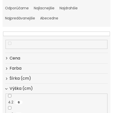
R
a
Odporúčame
Najlacnejšie
Najdrahšie
d
e
Najpredávanejšie
Abecedne
n
i
e
p
r
o
d
Cena
u
k
Farba
t
Šírka (cm)
o
v
Výška (cm)
4.2
6