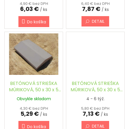
o
4,90 € bez DPH
6,40 € bez DPH
6,03 €
7,87 €
v
/ ks
/ ks
DETAIL
Do košíka
BETÓNOVÁ STRIEŠKA
BETÓNOVÁ STRIEŠKA
MÚRIKOVÁ, 50 x 30 x 5
MÚRIKOVÁ, 50 x 30 x 5
cm, ŠIKMÁ
cm, ŠIKMÁ, FAREBNÁ
Obvykle skladom
4 - 6 týž.
4,30 € bez DPH
5,80 € bez DPH
5,29 €
7,13 €
/ ks
/ ks
DETAIL
Do košíka