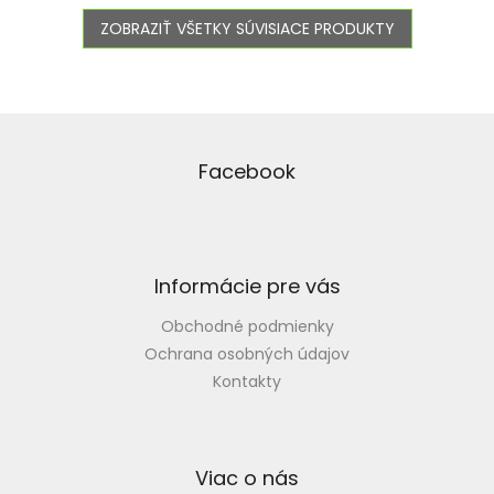
ZOBRAZIŤ VŠETKY SÚVISIACE PRODUKTY
Z
á
p
Facebook
ä
t
i
e
Informácie pre vás
Obchodné podmienky
Ochrana osobných údajov
Kontakty
Viac o nás