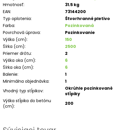
Hmotnosť
:
31.5 kg
EAN
:
73144200
Typ oplotenia
:
Štvorhranné pletivo
Farba
:
Pozinkovaná
Povrchová úprava
:
Pozinkovanie
Výška (cm)
:
150
Šírka (cm)
:
2500
Priemer drôtu
:
2
Výška oka (cm)
:
6
Šírka oka (cm)
:
6
Balenie
:
1
Minimálna objednávka
:
1
Okrúhle pozinkované
Vhodný typ stĺpikov
:
stĺpiky
Výška stĺpika do betónu
200
(cm)
: