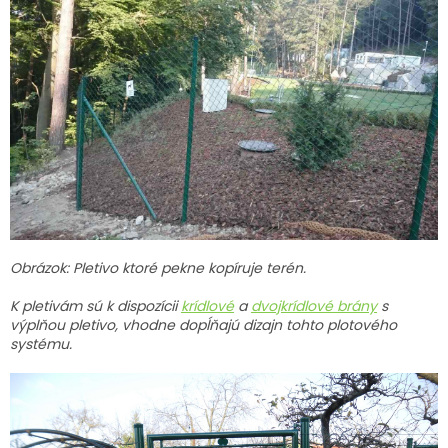
Obrázok: Pletivo ktoré pekne kopíruje terén.
K pletivám sú k dispozícii
krídlové
a
dvojkrídlové brány
s
výplňou pletivo, vhodne dopĺňajú dizajn tohto plotového
systému.