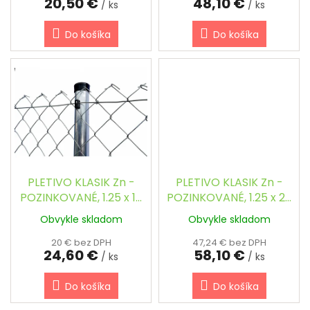
20,50 €
48,10 €
v
/ ks
/ ks
Do košíka
Do košíka
PLETIVO KLASIK Zn -
PLETIVO KLASIK Zn -
POZINKOVANÉ, 1.25 x 10
POZINKOVANÉ, 1.25 x 25
m / 60 x 60 / 2.0 mm
m / 60 x 60 / 2.0 mm
Obvykle skladom
Obvykle skladom
20 € bez DPH
47,24 € bez DPH
24,60 €
58,10 €
/ ks
/ ks
Do košíka
Do košíka