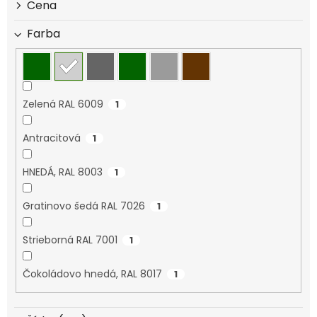
d
Cena
u
k
Farba
t
o
v
Zelená RAL 6009
1
Antracitová
1
HNEDÁ, RAL 8003
1
Gratinovo šedá RAL 7026
1
Strieborná RAL 7001
1
Čokoládovo hnedá, RAL 8017
1