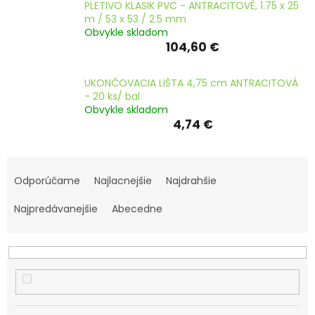
PLETIVO KLASIK PVC - ANTRACITOVÉ, 1.75 x 25
m / 53 x 53 / 2.5 mm
Obvykle skladom
104,60 €
UKONČOVACIA LIŠTA 4,75 cm ANTRACITOVÁ
- 20 ks/ bal.
Obvykle skladom
4,74 €
R
a
Odporúčame
Najlacnejšie
Najdrahšie
d
e
Najpredávanejšie
Abecedne
n
i
e
p
r
o