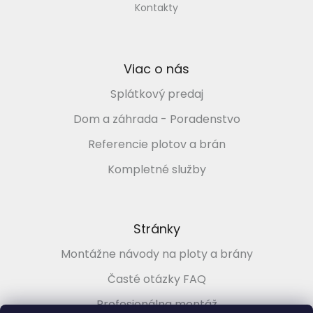
p
Kontakty
i
s
u
Viac o nás
Splátkový predaj
Dom a záhrada - Poradenstvo
Referencie plotov a brán
Kompletné služby
Stránky
Montážne návody na ploty a brány
Časté otázky FAQ
Profesionálna montáž