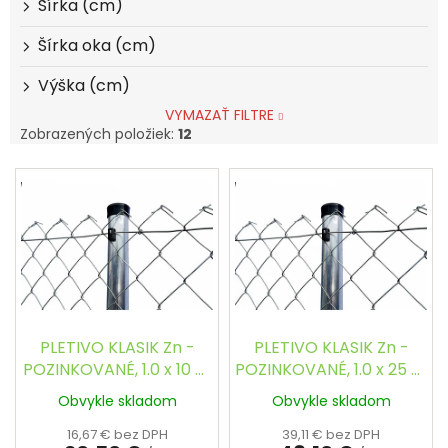
Šírka (cm)
Šírka oka (cm)
Výška (cm)
VYMAZAŤ FILTRE
Zobrazených položiek:
12
V
ý
p
i
s
p
r
o
d
PLETIVO KLASIK Zn -
PLETIVO KLASIK Zn -
u
POZINKOVANÉ, 1.0 x 10 m
POZINKOVANÉ, 1.0 x 25 m
k
/ 60 x 60 / 2.0 mm
/ 60 x 60 / 2.0 mm
Obvykle skladom
Obvykle skladom
t
o
16,67 € bez DPH
39,11 € bez DPH