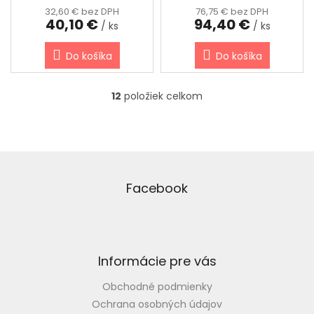
32,60 € bez DPH
76,75 € bez DPH
40,10 €
94,40 €
/ ks
/ ks
Do košíka
Do košíka
12
položiek celkom
O
v
l
á
d
Z
a
á
c
p
Facebook
i
ä
e
t
p
i
r
v
e
Informácie pre vás
k
y
Obchodné podmienky
v
ý
Ochrana osobných údajov