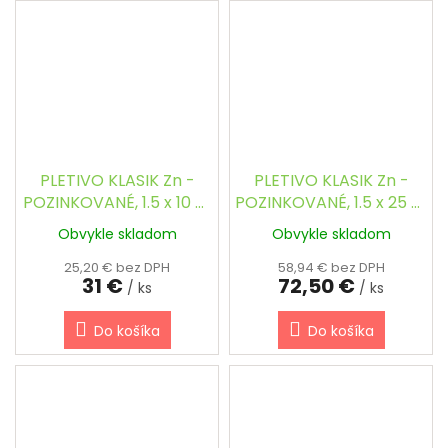
PLETIVO KLASIK Zn -
PLETIVO KLASIK Zn -
POZINKOVANÉ, 1.5 x 10 m
POZINKOVANÉ, 1.5 x 25 m
/ 60 x 60 / 2.0 mm
/ 60 x 60 / 2.0 mm
Obvykle skladom
Obvykle skladom
25,20 € bez DPH
58,94 € bez DPH
31 €
72,50 €
/ ks
/ ks
Do košíka
Do košíka