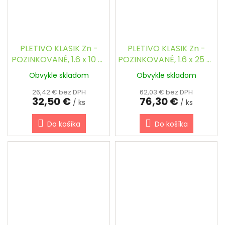
PLETIVO KLASIK Zn -
PLETIVO KLASIK Zn -
POZINKOVANÉ, 1.6 x 10 m
POZINKOVANÉ, 1.6 x 25 m
/ 60 x 60 / 2.0 mm
/ 60 x 60 / 2.0 mm
Obvykle skladom
Obvykle skladom
26,42 € bez DPH
62,03 € bez DPH
32,50 €
76,30 €
/ ks
/ ks
Do košíka
Do košíka