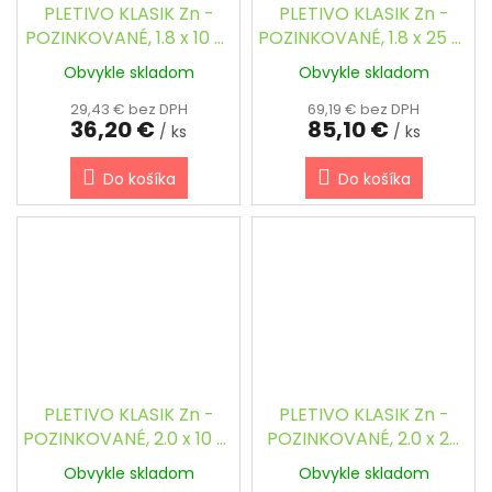
PLETIVO KLASIK Zn -
PLETIVO KLASIK Zn -
POZINKOVANÉ, 1.8 x 10 m
POZINKOVANÉ, 1.8 x 25 m
/ 60 x 60 / 2.0 mm
/ 60 x 60 / 2.0 mm
Obvykle skladom
Obvykle skladom
29,43 € bez DPH
69,19 € bez DPH
36,20 €
85,10 €
/ ks
/ ks
Do košíka
Do košíka
PLETIVO KLASIK Zn -
PLETIVO KLASIK Zn -
POZINKOVANÉ, 2.0 x 10 m
POZINKOVANÉ, 2.0 x 25
/ 60 x 60 / 2.0 mm
m / 60 x 60 / 2.0 mm
Obvykle skladom
Obvykle skladom