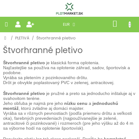
Prejsť
na
obsah
NÁKU
EUR
KOŠÍK
Domov
/
PLETIVÁ
/
Štvorhranné pletivo
PLETIVÁ
Štvorhranné pletivo
PANELY
Štvorhranné
pletivo
je klasická forma oplotenia.
Najčastejšie sa používa na oplotenie záhrad, sadov, športovísk a
BRÁNY
podobne.
Vyrába sa pletením z pozinkovaného drôtu.
Drôt je obvykle poplastovaný PVC v zelenej, antracitovej.
MOBILNÉ
Štvorhranné pletivo
je pružné a preto sa jednoducho inštaluje aj v
svahovitom teréne.
Jeho obľuba je najmä pre jeho
nízku cenu
a
jednoduchú
PRÍRODNÉ
montáž
, ktorú zvládne aj domáci majster.
Vyrába sa v rôznych pevnostiach (podľa priemeru drôtu a veľkosti
oka), farebných prevedeniach (najpoužívanejšie je zelené,
BETÓNOVÉ
antracitové či pozinkované) i rozmeroch (pre jeho výšku až do 4 m
STRIEŠKY
sa výborne hodí na oplotenie športovísk).
Popularita pletív len tak skoro neskončí. Dopĺňa ho
kompletná