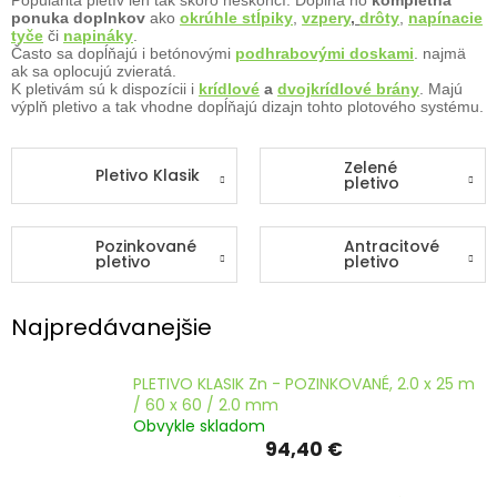
ČLÁNKY
ponuka doplnkov
ako
okrúhle stĺpiky
,
vzpery
,
drôty
,
napínacie
tyče
či
napináky
.
Často sa dopĺňajú i betónovými
podhrabovými doskami
. najmä
Kalkulácia
ak sa oplocujú zvieratá.
zdarma
K pletivám sú k dispozícii i
krídlové
a
dvojkrídlové brány
. Majú
výplň pletivo a tak vhodne dopĺňajú dizajn tohto plotového systému.
Kontakty
Mena
Zelené
Pletivo Klasik
(EUR)
pletivo
Prihlásenie
Pozinkované
Antracitové
pletivo
pletivo
Najpredávanejšie
PLETIVO KLASIK Zn - POZINKOVANÉ, 2.0 x 25 m
/ 60 x 60 / 2.0 mm
Obvykle skladom
94,40 €