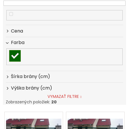
e
p
r
o
d
Cena
u
k
Farba
t
o
v
Šírka brány (cm)
Výška brány (cm)
VYMAZAŤ FILTRE
Zobrazených položiek:
20
V
ý
p