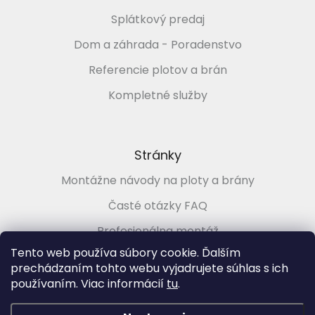
Splátkový predaj
Dom a záhrada - Poradenstvo
Referencie plotov a brán
Kompletné služby
Stránky
Montážne návody na ploty a brány
Časté otázky FAQ
Profesionálna montáž
Tento web používa súbory cookie. Ďalším
Poradenstvo zadarmo
prechádzaním tohto webu vyjadrujete súhlas s ich
používaním. Viac informácií
tu
.
Vytvoril Shoptet
&