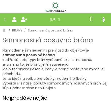
Prejsť
na
obsah
NÁKU
EUR
KOŠÍK
Domov
/
BRÁNY
/
Samonosná posuvná brána
PLETIVÁ
Samonosná posuvná brána
PANELY
Najmodernejším riešením pre vjazd do objektov je
samonosná posuvná brána
.
BRÁNY
Keďže sú tieto typy brán vyrábané ako samonosné,
znamená to, že brána je len zavesená.
Ide o technické riešenie, kedy je brána postavená mimo jej
MOBILNÉ
priechodu.
Je to ideálna voľba pre všetky moderné príbytky.
Vyberte si z našej ponuky samonosných posuvných brán. Jej
PRÍRODNÉ
kúpu jednoznačne neoľutujete.
Najpredávanejšie
BETÓNOVÉ
STRIEŠKY