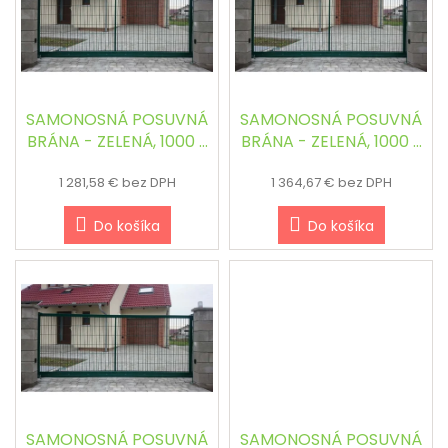
i
s
p
r
o
d
SAMONOSNÁ POSUVNÁ
SAMONOSNÁ POSUVNÁ
u
BRÁNA - ZELENÁ, 1000 x
BRÁNA - ZELENÁ, 1000 x
k
3000 mm
3500 mm
t
1 281,58 € bez DPH
1 364,67 € bez DPH
o
Do košíka
Do košíka
v
SAMONOSNÁ POSUVNÁ
SAMONOSNÁ POSUVNÁ