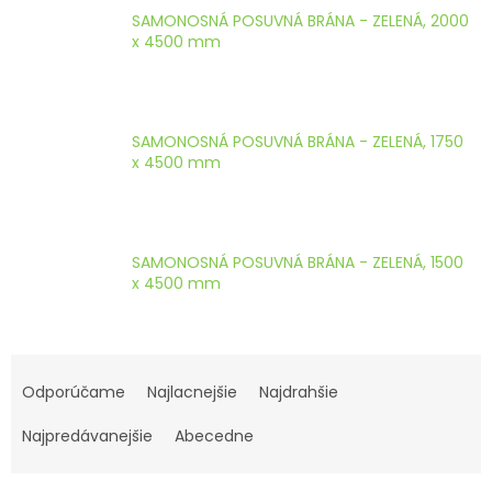
ČLÁNKY
SAMONOSNÁ POSUVNÁ BRÁNA - ZELENÁ, 2000
x 4500 mm
Kalkulácia
zdarma
Kontakty
SAMONOSNÁ POSUVNÁ BRÁNA - ZELENÁ, 1750
x 4500 mm
Mena
(EUR)
Prihlásenie
SAMONOSNÁ POSUVNÁ BRÁNA - ZELENÁ, 1500
x 4500 mm
R
a
Odporúčame
Najlacnejšie
Najdrahšie
d
e
Najpredávanejšie
Abecedne
n
i