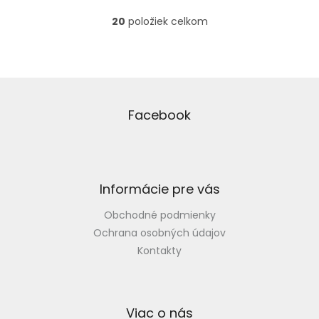
20
položiek celkom
O
v
l
á
d
Z
a
á
c
p
Facebook
i
ä
e
t
p
i
r
v
e
Informácie pre vás
k
y
Obchodné podmienky
v
ý
Ochrana osobných údajov
p
Kontakty
i
s
u
Viac o nás