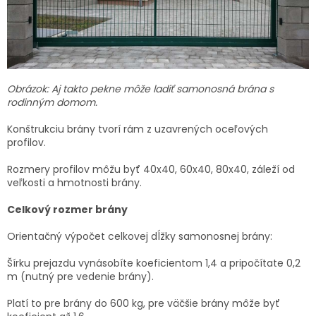
Obrázok: Aj takto pekne môže ladiť samonosná brána s
rodinným domom.
Konštrukciu brány tvorí rám z uzavrených oceľových
profilov.
Rozmery profilov môžu byť 40x40, 60x40, 80x40, záleží od
veľkosti a hmotnosti brány.
Celkový rozmer brány
Orientačný výpočet celkovej dĺžky samonosnej brány:
Šírku prejazdu vynásobíte koeficientom 1,4 a pripočítate 0,2
m (nutný pre vedenie brány).
Platí to pre brány do 600 kg, pre väčšie brány môže byť