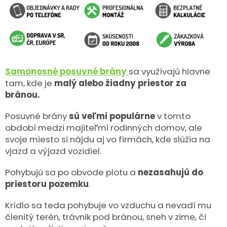
Samonosné posuvné brány
sa využívajú hlavne
tam, kde je
malý alebo žiadny priestor za
bránou.
Posuvné brány
sú veľmi populárne
v tomto
období medzi majiteľmi rodinných domov, ale
svoje miesto si nájdu aj vo firmách, kde slúžia na
vjazd a výjazd vozidiel.
Pohybujú sa po obvode plotu a
nezasahujú do
priestoru pozemku
.
Krídlo sa teda pohybuje vo vzduchu a nevadí mu
členitý terén, trávnik pod bránou, sneh v zime, či