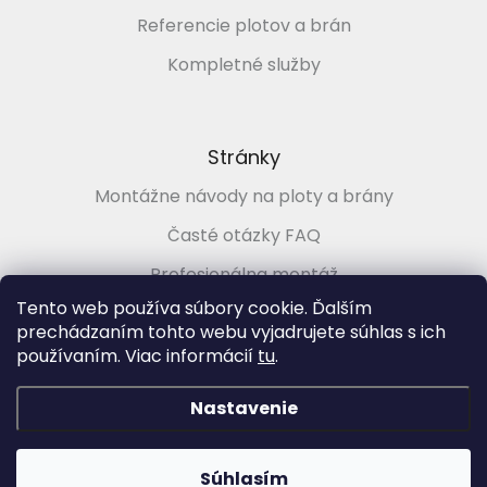
Referencie plotov a brán
Kompletné služby
Stránky
Montážne návody na ploty a brány
Časté otázky FAQ
Profesionálna montáž
Tento web používa súbory cookie. Ďalším
Poradenstvo zadarmo
prechádzaním tohto webu vyjadrujete súhlas s ich
používaním. Viac informácií
tu
.
Vytvoril Shoptet
&
Nastavenie
Copyright 2026
PLOTMARKET.sk, Ploty a brány pre každého
.
Súhlasím
Všetky práva vyhradené.