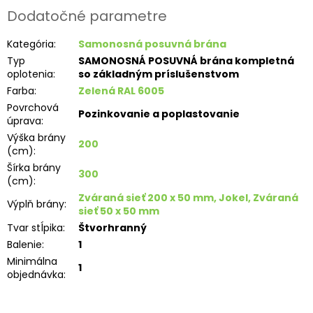
Dodatočné parametre
Kategória
:
Samonosná posuvná brána
Typ
SAMONOSNÁ POSUVNÁ brána kompletná
oplotenia
:
so základným príslušenstvom
Farba
:
Zelená RAL 6005
Povrchová
Pozinkovanie a poplastovanie
úprava
:
Výška brány
200
(cm)
:
Šírka brány
300
(cm)
:
Zváraná sieť 200 x 50 mm, Jokel, Zváraná
Výplň brány
:
sieť 50 x 50 mm
Tvar stĺpika
:
Štvorhranný
Balenie
:
1
Minimálna
1
objednávka
: