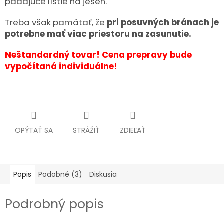
padajúce lístie na jeseň.
Treba však pamätať, že
pri posuvných bránach je
potrebne mať viac priestoru na zasunutie.
Neštandardný tovar! Cena prepravy bude
vypočítaná individuálne!
OPÝTAŤ SA
STRÁŽIŤ
ZDIEĽAŤ
Popis
Podobné (3)
Diskusia
Podrobný popis