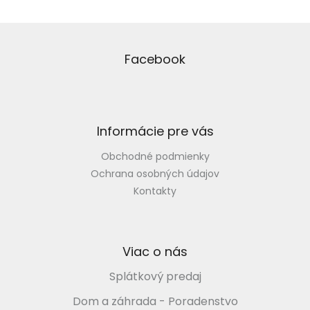
Z
á
p
Facebook
ä
t
i
e
Informácie pre vás
Obchodné podmienky
Ochrana osobných údajov
Kontakty
Viac o nás
Splátkový predaj
Dom a záhrada - Poradenstvo