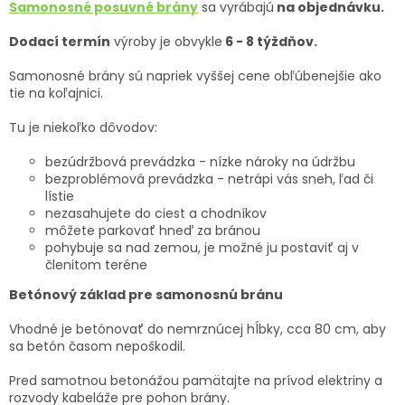
Samonosné posuvné brány
sa vyrábajú
na objednávku.
Dodací termín
výroby je obvykle
6 - 8 týždňov.
Samonosné brány sú napriek vyššej cene obľúbenejšie ako
tie na koľajnici.
Tu je niekoľko dôvodov:
bezúdržbová prevádzka - nízke nároky na údržbu
bezproblémová prevádzka - netrápi vás sneh, ľad či
lístie
nezasahujete do ciest a chodníkov
môžete parkovať hneď za bránou
pohybuje sa nad zemou, je možné ju postaviť aj v
členitom teréne
Betónový základ pre samonosnú bránu
Vhodné je betónovať do nemrznúcej hĺbky, cca 80 cm, aby
sa betón časom nepoškodil.
Pred samotnou betonážou pamätajte na prívod elektriny a
rozvody kabeláže pre pohon brány.