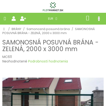
Prejsť
na
obsah
NÁKU
EUR
KOŠÍK
Domov
/
BRÁNY
/
Samonosná posuvná brána
/
SAMONOSNÁ
PLETIVÁ
POSUVNÁ BRÁNA - ZELENÁ, 2000 x 3000 mm
SAMONOSNÁ POSUVNÁ BRÁNA -
PANELY
ZELENÁ, 2000 x 3000 mm
BRÁNY
MC611
Priemerné
Neohodnotené
Podrobnosti hodnotenia
hodnotenie
MOBILNÉ
produktu
je
0,0
PRÍRODNÉ
z
5
hviezdičiek.
BETÓNOVÉ
STRIEŠKY