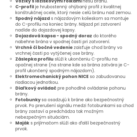
Vozíky s ložiskovými rolkami
nesú bránu.
C-profil
je hrubostenný ohýbaný profil z kvalitnej
konštrukčnej ocele, ktorý nesie celú bránu nad zemou.
Spodný nájazd
s nájazdovým kolieskom sa montuje
do C-profilu na koniec brány. Nájazd pri zatvorení
nadíde do dojazdovej kapsy.
Dojazdová kapsa - spodný doraz
do ktorého
nabehne brána v spodnej časti pri zatvorení.
Vrchné či bočné vedenie
zaisťuje chod brány vo
vrchnej časti po vytýčenej ose brány.
Záslepka profilu
slúži k ukončeniu C-profilu na
opačnej strane (na strane kde sa brána zatvára je C-
profil ukončený spodným nájazdom).
Elektromechanický pohon NICE
so zabudovanou
riadiacou jednotkou.
Diaľkový ovládač
pre pohodlné ovládanie pohonu
brány.
Fotobunky
sa osadzujú k bráne ako bezpečnostný
prvok. Po prerušení signálu medzi fotobunkami sa chod
brány zastaví a predchádza tak možným
nebezpečným situáciám.
Maják
s prijímačom slúži ako ďalší bezpečnostný
prvok.