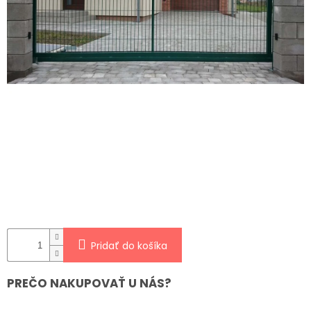
ČLÁNKY
Kalkulácia
zdarma
Kontakty
Mena
(EUR)
Prihlásenie
Pridať do košíka
PREČO NAKUPOVAŤ U NÁS?