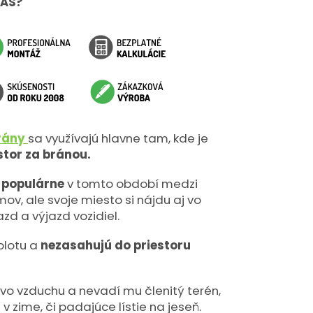
NÁS?
rány
sa využívajú hlavne tam, kde je
stor za bránou.
 populárne
v tomto období medzi
v, ale svoje miesto si nájdu aj vo
azd a výjazd vozidiel.
plotu a
nezasahujú do priestoru
 vo vzduchu a nevadí mu členitý terén,
v zime, či padajúce lístie na jeseň.