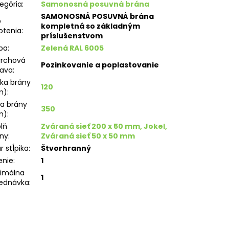
egória
:
Samonosná posuvná brána
SAMONOSNÁ POSUVNÁ brána
p
kompletná so základným
otenia
:
príslušenstvom
ba
:
Zelená RAL 6005
vrchová
Pozinkovanie a poplastovanie
rava
:
ka brány
120
m)
:
ka brány
350
m)
:
lň
Zváraná sieť 200 x 50 mm, Jokel,
ny
:
Zváraná sieť 50 x 50 mm
r stĺpika
:
Štvorhranný
enie
:
1
imálna
1
ednávka
: