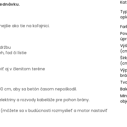
Kat
jednávku.
Ty
opl
šie ako tie na koľajnici.
Far
Po
úp
Výš
údržbu
(c
 ľad či lístie
Šír
(c
ť aj v členitom teréne
Výp
brá
Tva
80 cm, aby sa betón časom nepoškodil.
Bal
Min
ektriny a rozvody kabeláže pre pohon brány.
obj
e (môžete sa v budúcnosti rozmyslieť a motor nastaviť