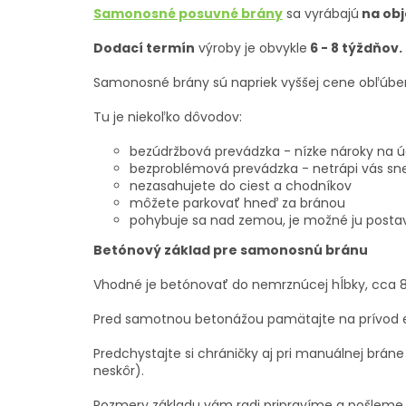
Samonosné posuvné brány
sa vyrábajú
na ob
Dodací termín
výroby je obvykle
6 - 8 týždňov.
Samonosné brány sú napriek vyššej cene obľúbenej
Tu je niekoľko dôvodov:
bezúdržbová prevádzka - nízke nároky na 
bezproblémová prevádzka - netrápi vás sneh,
nezasahujete do ciest a chodníkov
môžete parkovať hneď za bránou
pohybuje sa nad zemou, je možné ju postavi
Betónový základ pre samonosnú bránu
Vhodné je betónovať do nemrznúcej hĺbky, cca 
Pred samotnou betonážou pamätajte na prívod el
Predchystajte si chráničky aj pri manuálnej brán
neskôr).
Rozmery základu vám radi pripravíme a pošleme.