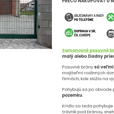
PREČO NAKUPOVAŤ U 
hviezdičiek.
Samonosné posuvné b
malý alebo žiadny prie
Posuvné brány
sú veľmi
majiteľmi rodinných domo
firmách, kde slúžia na vj
Pohybujú sa po obvode 
pozemku
.
Krídlo sa teda pohybuje
trávnik pod bránou, sneh 