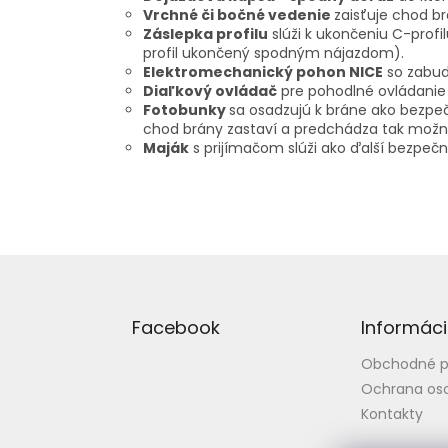
Vrchné či bočné vedenie
zaisťuje chod br
Záslepka profilu
slúži k ukončeniu C-profi
profil ukončený spodným nájazdom).
Elektromechanický pohon NICE
so zabud
Diaľkový ovládač
pre pohodlné ovládanie
Fotobunky
sa osadzujú k bráne ako bezpe
chod brány zastaví a predchádza tak mo
Maják
s prijímačom slúži ako ďalší bezpečn
Z
á
p
Facebook
Informáci
ä
t
Obchodné 
i
Ochrana os
e
Kontakty