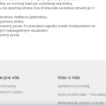
ány vo vrchnej časti po vytýčenej ose brány.
lu na opačnej strane (na strane kde sa brána zatvára je C-
ovanou riadiacou jednotkou.
 pohonu brány.
čnostný prvok. Po prerušení signálu medzi fotobunkami sa
žným nebezpečným situáciám.
ostný prvok.
e pre vás
Viac o nás
Splátkový predaj
podmienky
obných údajov
Dom a záhrada - Poraden
Referencie plotov a brán