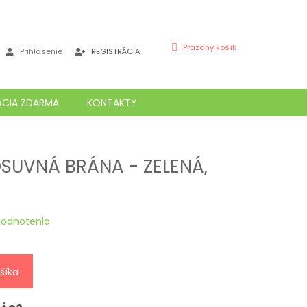
NÁKUPNÝ
Prázdny košík
Prihlásenie
REGISTRÁCIA
KOŠÍK
ÁCIA ZDARMA
KONTAKTY
UVNÁ BRÁNA - ZELENÁ,
m
hodnotenia
šíka