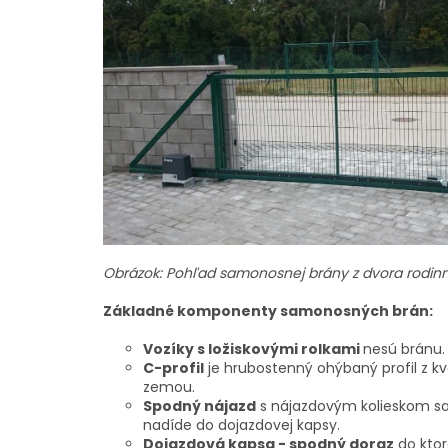
Obrázok: Pohľad samonosnej brány z dvora rodi
Základné komponenty samonosných brán:
Vozíky s ložiskovými rolkami
nesú bránu.
C-profil
je hrubostenný ohýbaný profil z kva
zemou.
Spodný nájazd
s nájazdovým kolieskom sa 
nadíde do dojazdovej kapsy.
Dojazdová kapsa - spodný doraz
do ktor