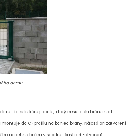
nného domu.
litnej konštrukčnej ocele, ktorý nesie celú bránu nad
montuje do C-profilu na koniec brány. Nájazd pri zatvorení
ého nabehne brána v spodnej časti pri zatvorení.