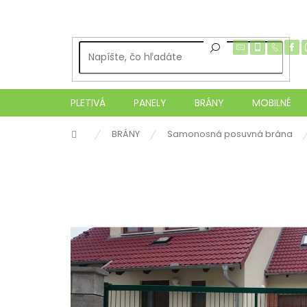
Prejsť
na
obsah
PLETIVÁ
PANELY
BRÁNY
MOBILNÉ
Domov
BRÁNY
Samonosná posuvná brána