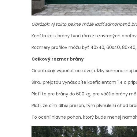
Obrázok: Aj takto pekne môže ladiť samonosná b
Konštrukciu brány tvorí rám z uzavrených oceľový
Rozmery profilov môžu byť 40x40, 60x40, 80x40, z
Celkový rozmer brány
Orientačný výpočet celkovej dĺžky samonosnej b
Šírku prejazdu vynásobíte koeficientom 1,4 a pri
Platí to pre brány do 600 kg, pre väčšie brány môž
Platí, že čím dlhší presah, tým plynulejší chod brá
To ocení hlavne pohon, ktorý bude menej namá