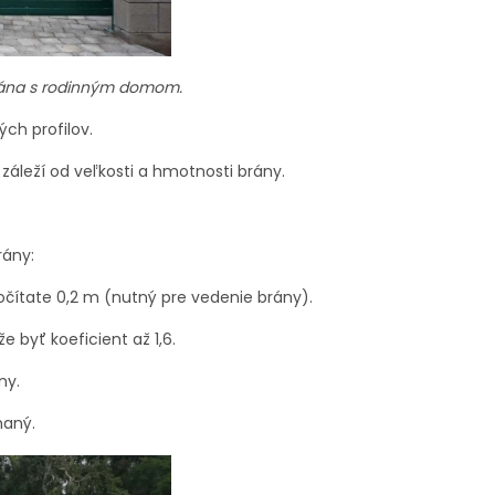
rána s rodinným domom.
ch profilov.
áleží od veľkosti a hmotnosti brány.
rány:
počítate 0,2 m (nutný pre vedenie brány).
e byť koeficient až 1,6.
ny.
haný.