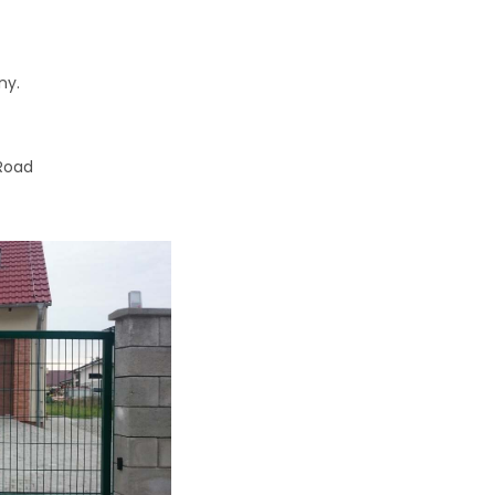
ny.
 Road