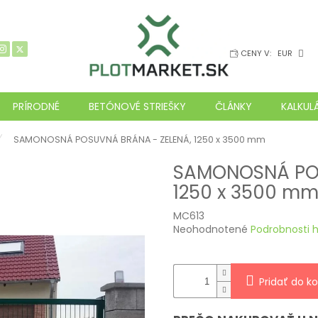
CENY V:
EUR
PRÍRODNÉ
BETÓNOVÉ STRIEŠKY
ČLÁNKY
KALKUL
SAMONOSNÁ POSUVNÁ BRÁNA - ZELENÁ, 1250 x 3500 mm
SAMONOSNÁ POS
1250 x 3500 m
MC613
Priemerné
Neohodnotené
Podrobnosti 
hodnotenie
produktu
je
Pridať do ko
0,0
z
5