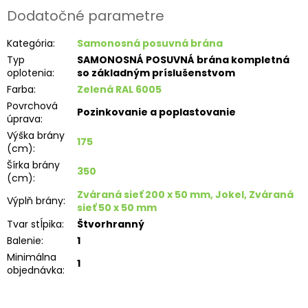
Dodatočné parametre
Kategória
:
Samonosná posuvná brána
Typ
SAMONOSNÁ POSUVNÁ brána kompletná
oplotenia
:
so základným príslušenstvom
Farba
:
Zelená RAL 6005
Povrchová
Pozinkovanie a poplastovanie
úprava
:
Výška brány
175
(cm)
:
Šírka brány
350
(cm)
:
Zváraná sieť 200 x 50 mm, Jokel, Zváraná
Výplň brány
:
sieť 50 x 50 mm
Tvar stĺpika
:
Štvorhranný
Balenie
:
1
Minimálna
1
objednávka
: