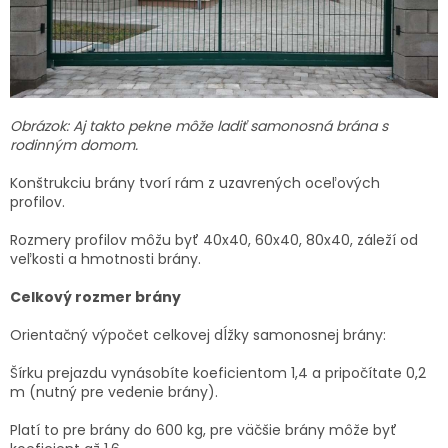
Obrázok: Aj takto pekne môže ladiť samonosná brána s
rodinným domom.
Konštrukciu brány tvorí rám z uzavrených oceľových
profilov.
Rozmery profilov môžu byť 40x40, 60x40, 80x40, záleží od
veľkosti a hmotnosti brány.
Celkový rozmer brány
Orientačný výpočet celkovej dĺžky samonosnej brány:
Šírku prejazdu vynásobíte koeficientom 1,4 a pripočítate 0,2
m (nutný pre vedenie brány).
Platí to pre brány do 600 kg, pre väčšie brány môže byť