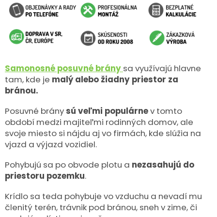
Samonosné posuvné brány
sa využívajú hlavne
tam, kde je
malý alebo žiadny priestor za
bránou.
Posuvné brány
sú veľmi populárne
v tomto
období medzi majiteľmi rodinných domov, ale
svoje miesto si nájdu aj vo firmách, kde slúžia na
vjazd a výjazd vozidiel.
Pohybujú sa po obvode plotu a
nezasahujú do
priestoru pozemku
.
Krídlo sa teda pohybuje vo vzduchu a nevadí mu
členitý terén, trávnik pod bránou, sneh v zime, či