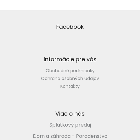
Z
á
p
Facebook
ä
t
i
e
Informácie pre vás
Obchodné podmienky
Ochrana osobných údajov
Kontakty
Viac o nás
Splátkový predaj
Dom a záhrada - Poradenstvo