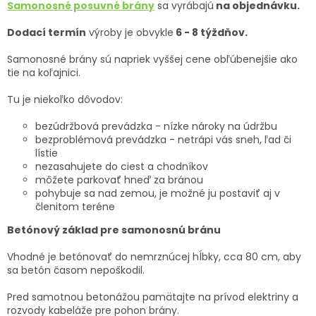
Samonosné posuvné brány
sa vyrábajú
na objednávku.
Dodací termín
výroby je obvykle
6 - 8 týždňov.
Samonosné brány sú napriek vyššej cene obľúbenejšie ako
tie na koľajnici.
Tu je niekoľko dôvodov:
bezúdržbová prevádzka - nízke nároky na údržbu
bezproblémová prevádzka - netrápi vás sneh, ľad či
lístie
nezasahujete do ciest a chodníkov
môžete parkovať hneď za bránou
pohybuje sa nad zemou, je možné ju postaviť aj v
členitom teréne
Betónový základ pre samonosnú bránu
Vhodné je betónovať do nemrznúcej hĺbky, cca 80 cm, aby
sa betón časom nepoškodil.
Pred samotnou betonážou pamätajte na prívod elektriny a
rozvody kabeláže pre pohon brány.