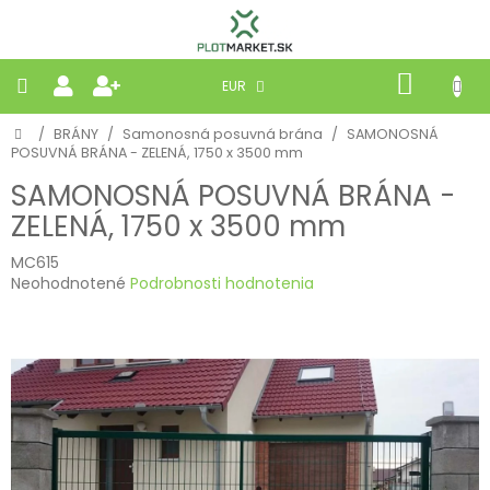
Prejsť
na
obsah
NÁKU
EUR
KOŠÍK
Domov
/
BRÁNY
/
Samonosná posuvná brána
/
SAMONOSNÁ
PLETIVÁ
POSUVNÁ BRÁNA - ZELENÁ, 1750 x 3500 mm
SAMONOSNÁ POSUVNÁ BRÁNA -
PANELY
ZELENÁ, 1750 x 3500 mm
BRÁNY
MC615
Priemerné
Neohodnotené
Podrobnosti hodnotenia
hodnotenie
MOBILNÉ
produktu
je
0,0
PRÍRODNÉ
z
5
hviezdičiek.
BETÓNOVÉ
STRIEŠKY