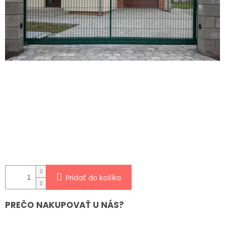
ČLÁNKY
Kalkulácia
zdarma
Kontakty
Mena
(EUR)
Prihlásenie
Pridať do košíka
PREČO NAKUPOVAŤ U NÁS?