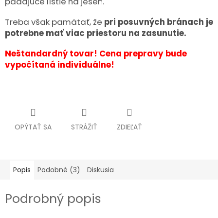
padajúce lístie na jeseň.
Treba však pamätať, že
pri posuvných bránach je
potrebne mať viac priestoru na zasunutie.
Neštandardný tovar! Cena prepravy bude
vypočítaná individuálne!
OPÝTAŤ SA
STRÁŽIŤ
ZDIEĽAŤ
Popis
Podobné (3)
Diskusia
Podrobný popis