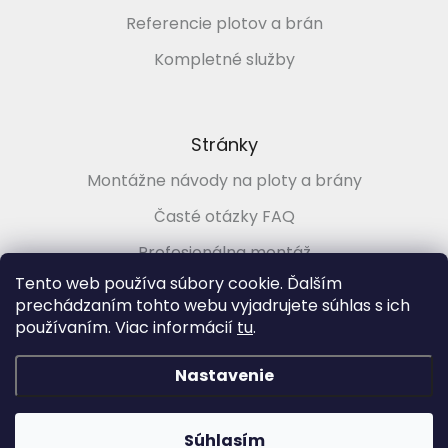
Referencie plotov a brán
Kompletné služby
Stránky
Montážne návody na ploty a brány
Časté otázky FAQ
Profesionálna montáž
Tento web používa súbory cookie. Ďalším
Poradenstvo zadarmo
prechádzaním tohto webu vyjadrujete súhlas s ich
používaním. Viac informácií
tu
.
Vytvoril Shoptet
&
Nastavenie
Copyright 2026
PLOTMARKET.sk, Ploty a brány pre každého
.
Súhlasím
Všetky práva vyhradené.