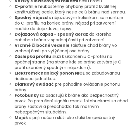
Vozíky s ložiskovými rolkami
nesú bránu.
C-profil
je hrubostenný ohýbaný profil z kvalitnej
konštrukčnej ocele, ktorý nesie celú bránu nad zemou.
Spodný nájazd
s nájazdovým kolieskom sa montuje
do C-profilu na koniec brány. Nájazd pri zatvorení
nadíde do dojazdovej kapsy.
Dojazdová kapsa - spodný doraz
do ktorého
nabehne brána v spodnej časti pri zatvorení.
Vrchné či bočné vedenie
zaisťuje chod brány vo
vrchnej časti po vytýčenej ose brány.
Záslepka profilu
slúži k ukončeniu C-profilu na
opačnej strane (na strane kde sa brána zatvára je C-
profil ukončený spodným nájazdom).
Elektromechanický pohon NICE
so zabudovanou
riadiacou jednotkou.
Diaľkový ovládač
pre pohodlné ovládanie pohonu
brány.
Fotobunky
sa osadzujú k bráne ako bezpečnostný
prvok. Po prerušení signálu medzi fotobunkami sa chod
brány zastaví a predchádza tak možným
nebezpečným situáciám.
Maják
s prijímačom slúži ako ďalší bezpečnostný
prvok.