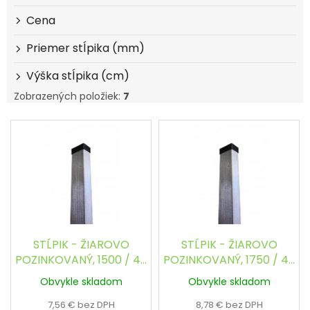
o
d
Cena
u
k
Priemer stĺpika (mm)
t
Výška stĺpika (cm)
o
v
Zobrazených položiek:
7
V
ý
p
i
s
p
r
o
d
STĹPIK - ŽIAROVO
STĹPIK - ŽIAROVO
u
POZINKOVANÝ, 1500 / 40
POZINKOVANÝ, 1750 / 40
k
x 60 mm
x 60 mm
Obvykle skladom
Obvykle skladom
t
o
7,56 € bez DPH
8,78 € bez DPH