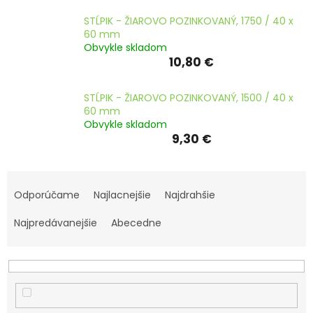
ČLÁNKY
STĹPIK - ŽIAROVO POZINKOVANÝ, 1750 / 40 x
60 mm
Kalkulácia
Obvykle skladom
zdarma
10,80 €
Kontakty
STĹPIK - ŽIAROVO POZINKOVANÝ, 1500 / 40 x
Mena
60 mm
(EUR)
Obvykle skladom
9,30 €
Prihlásenie
R
a
Odporúčame
Najlacnejšie
Najdrahšie
d
e
Najpredávanejšie
Abecedne
n
i
e
p
r