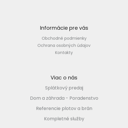
i
ä
e
t
p
i
r
v
e
Informácie pre vás
k
y
Obchodné podmienky
v
ý
Ochrana osobných údajov
p
Kontakty
i
s
u
Viac o nás
Splátkový predaj
Dom a záhrada - Poradenstvo
Referencie plotov a brán
Kompletné služby