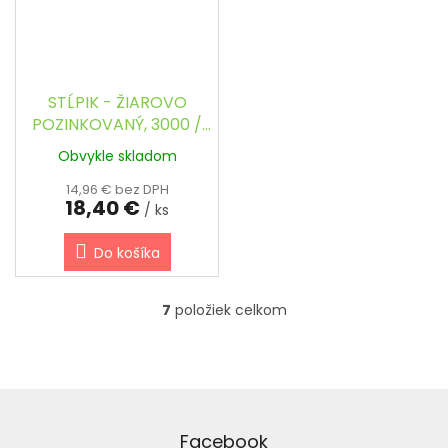
STĹPIK - ŽIAROVO
POZINKOVANÝ, 3000 /
40 x 60 mm
Obvykle skladom
14,96 € bez DPH
18,40 €
/ ks
Do košíka
7
položiek celkom
O
v
l
á
d
Z
a
á
c
p
Facebook