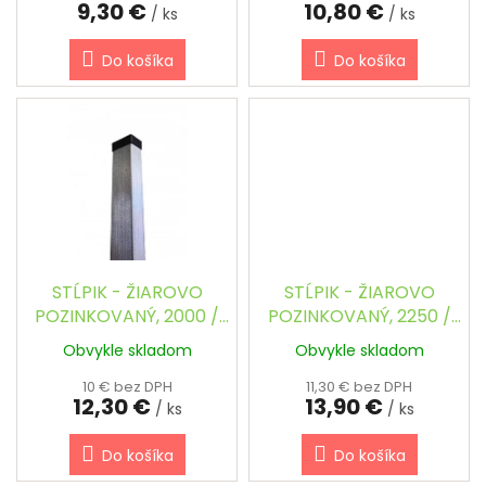
9,30 €
10,80 €
v
/ ks
/ ks
Do košíka
Do košíka
STĹPIK - ŽIAROVO
STĹPIK - ŽIAROVO
POZINKOVANÝ, 2000 /
POZINKOVANÝ, 2250 /
40 x 60 mm
40 x 60 mm
Obvykle skladom
Obvykle skladom
10 € bez DPH
11,30 € bez DPH
12,30 €
13,90 €
/ ks
/ ks
Do košíka
Do košíka