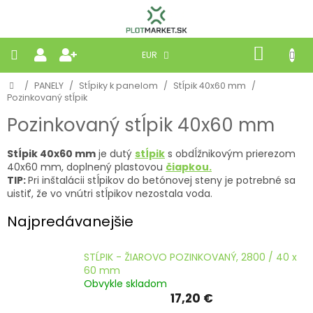
Prejsť
na
obsah
NÁKU
EUR
KOŠÍK
Domov
/
PANELY
/
Stĺpiky k panelom
/
Stĺpik 40x60 mm
/
PLETIVÁ
Pozinkovaný stĺpik
Pozinkovaný stĺpik 40x60 mm
PANELY
Stĺpik 40x60 mm
je dutý
stĺpik
s obdĺžnikovým prierezom
BRÁNY
40x60 mm, doplnený plastovou
čiapkou
.
TIP:
Pri inštalácii stĺpikov do betónovej steny je potrebné sa
uistiť, že vo vnútri stĺpikov nezostala voda.
MOBILNÉ
Najpredávanejšie
PRÍRODNÉ
STĹPIK - ŽIAROVO POZINKOVANÝ, 2800 / 40 x
60 mm
BETÓNOVÉ
Obvykle skladom
STRIEŠKY
17,20 €