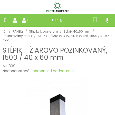
Prejsť
na
obsah
NÁKU
EUR
KOŠÍK
Domov
/
PANELY
/
Stĺpiky k panelom
/
Stĺpik 40x60 mm
/
PLETIVÁ
Pozinkovaný stĺpik
/
STĹPIK - ŽIAROVO POZINKOVANÝ, 1500 / 40 x 60
mm
PANELY
STĹPIK - ŽIAROVO POZINKOVANÝ,
1500 / 40 x 60 mm
BRÁNY
MC899
Priemerné
Neohodnotené
Podrobnosti hodnotenia
MOBILNÉ
hodnotenie
produktu
je
PRÍRODNÉ
0,0
z
5
BETÓNOVÉ
hviezdičiek.
STRIEŠKY