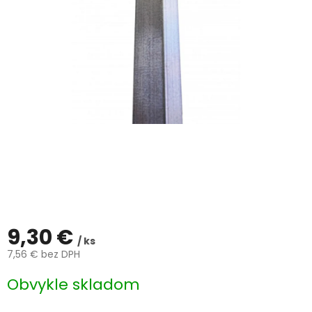
ČLÁNKY
Kalkulácia
zdarma
Kontakty
Mena
(EUR)
Prihlásenie
9,30 €
/ ks
7,56 € bez DPH
Jednotková
Obvykle skladom
cena: