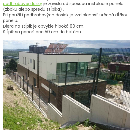
podhrabovej dosky
je závislá od spôsobu inštalácie panelu
(zboku alebo spredu stĺpika) .
Pri použití podhrabových dosiek je vzdialenosť určená dĺžkou
panelu.
Diera na stĺpik je obvykle hlboká 80 cm.
Stĺpik sa ponorí cca 50 cm do betónu.