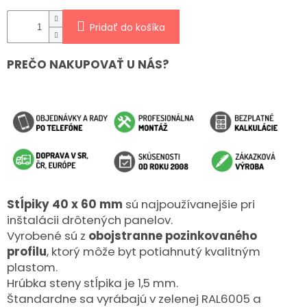
Pridať do košíka
PREČO NAKUPOVAŤ U NÁS?
Stĺpiky 40 x 60 mm
sú najpoužívanejšie pri
inštalácii drôtených panelov.
Vyrobené sú z
obojstranne pozinkovaného
profilu
, ktorý môže byt potiahnutý kvalitným
plastom.
Hrúbka steny stĺpika je 1,5 mm.
Štandardne sa vyrábajú v zelenej RAL6005 a