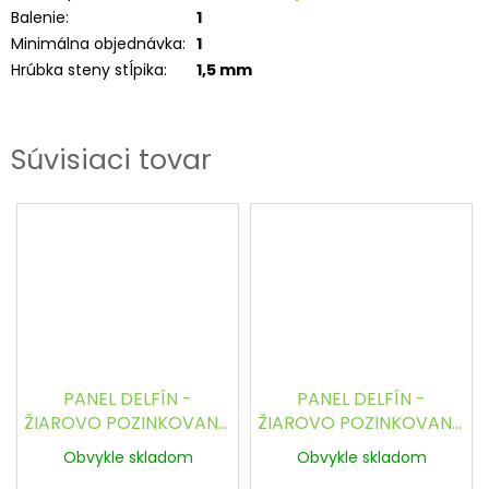
Balenie
:
1
Minimálna objednávka
:
1
Hrúbka steny stĺpika
:
1,5 mm
Súvisiaci tovar
PANEL DELFÍN -
PANEL DELFÍN -
ŽIAROVO POZINKOVANÝ,
ŽIAROVO POZINKOVANÝ,
1030 x 2500 / 200 x 50 /
1230 x 2500 / 200 x 50 /
Obvykle skladom
Obvykle skladom
5.0 mm
5.0 mm