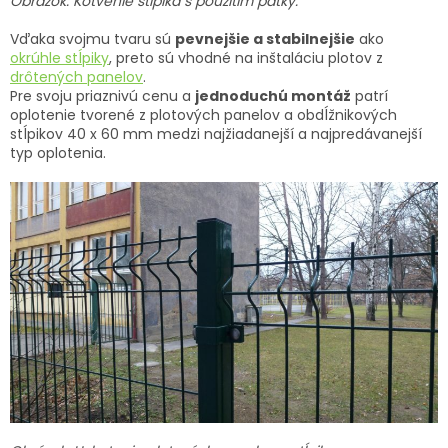
Obrázok: Kotvenie stĺpika s použitím pätky.
Vďaka svojmu tvaru sú
pevnejšie a stabilnejšie
ako
okrúhle stĺpiky
, preto sú vhodné na inštaláciu plotov z
drôtených panelov
.
Pre svoju priaznivú cenu a
jednoduchú montáž
patrí
oplotenie tvorené z plotových panelov a obdĺžnikových
stĺpikov 40 x 60 mm medzi najžiadanejší a najpredávanejší
typ oplotenia.