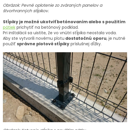
Obrázok: Pevné oplotenie zo zváraných panelov a
štvorhranných stĺpikov.
Stĺpiky je možné ukotviť betónovaním alebo s použitím
pätiek
prichytiť na betónový podklad.
Pri inštalácii sa uistite, že vo vnútri stĺpika neostala voda.
Aby ste vytvorili novému plotu
dostatočnú
oporu
, je nutné
použiť
správne plotové stĺpiky
príslušnej dĺžky.