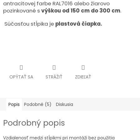
antracitovej farbe RAL7016 alebo žiarovo
pozinkované s
výškou od 150 cm do 300 cm
.
Súčasťou stĺpika je
plastová čiapka.
OPÝTAŤ SA
STRÁŽIŤ
ZDIEĽAŤ
Popis
Podobné (5)
Diskusia
Podrobný popis
Vzdialenosť medzi stĺpikmi pri montáži bez použitia