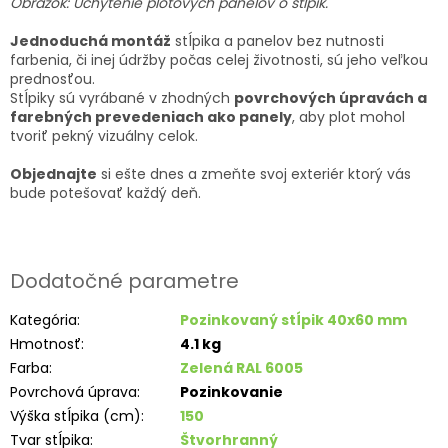
Obrázok: Uchytenie plotových panelov o stĺpik.
Jednoduchá montáž
stĺpika a panelov bez nutnosti
farbenia, či inej údržby počas celej životnosti, sú jeho veľkou
prednosťou.
Stĺpiky sú vyrábané v zhodných
povrchových úpravách a
farebných prevedeniach ako panely
, aby plot mohol
tvoriť pekný vizuálny celok.
Objednajte
si ešte dnes a zmeňte svoj exteriér ktorý vás
bude potešovať každý deň.
Dodatočné parametre
Kategória
:
Pozinkovaný stĺpik 40x60 mm
Hmotnosť
:
4.1 kg
Farba
:
Zelená RAL 6005
Povrchová úprava
:
Pozinkovanie
Výška stĺpika (cm)
:
150
Tvar stĺpika
:
Štvorhranný