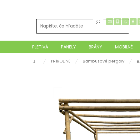
Prejsť
na
obsah
PLETIVÁ
PANELY
BRÁNY
MOBILNÉ
Domov
PRÍRODNÉ
Bambusové pergoly
B