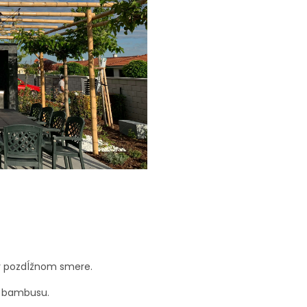
v pozdĺžnom smere.
i bambusu.