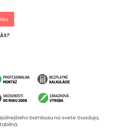
šíka
NÁS?
ajsilnejšieho bambusu na svete Guaduja,
tabilná.