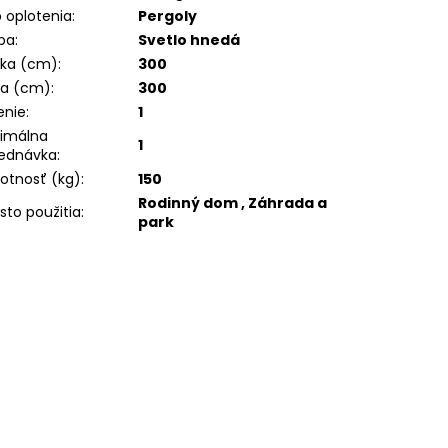
 oplotenia
:
Pergoly
ba
:
Svetlo hnedá
ška (cm)
:
300
ka (cm)
:
300
enie
:
1
imálna
1
ednávka
:
tnosť (kg)
:
150
Rodinný dom , Záhrada a
sto použitia
:
park