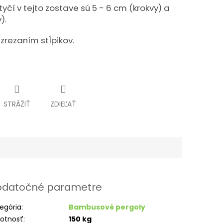
čí v tejto zostave sú 5 - 6 cm (krokvy) a
).
zrezaním stĺpikov.
STRÁŽIŤ
ZDIEĽAŤ
datočné parametre
egória
:
Bambusové pergoly
otnosť
:
150 kg