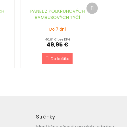
Ďalší
produkt
CH
PANEL Z POLKRUHOVÝCH
BAMBUSOVÝCH TYČÍ
240
PRÍRODNÝ š.90 x v.120 cm
Do 7 dní
40,61 € bez DPH
49,95 €
Do košíka
Stránky
Montážne návody na ploty a brány