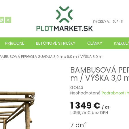
CENY V:
EUR
PRÍRODNÉ
BETÓNOVÉ STRIEŠKY
ČLÁNKY
KALKUL
AMBUSOVÁ PERGOLA GUADUA 3,0 m x 6,0 m / VÝŠKA 3,0 m
BAMBUSOVÁ PER
m / VÝŠKA 3,0 
GO143
Priemerné
Neohodnotené
Podrobnosti 
hodnotenie
1 349 €
produktu
/ ks
je
1 096,75 € bez DPH
0,0
z
Jednotková
7 dní
5
cena: