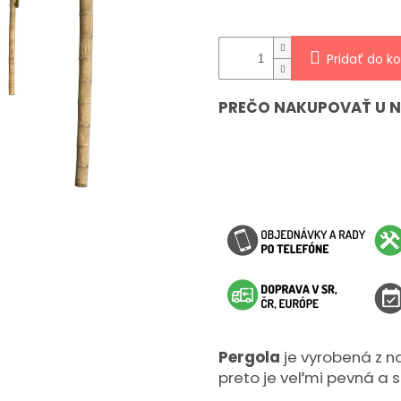
hviezdičiek.
Pridať do ko
PREČO NAKUPOVAŤ U 
Pergola
je vyrobená z n
preto je veľmi pevná a s