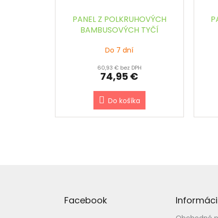
PANEL Z POLKRUHOVÝCH
P
BAMBUSOVÝCH TYČÍ
PRÍRODNÝ š.90 x v.180 cm
PR
Do 7 dní
60,93 € bez DPH
74,95 €
Do košíka
Z
á
p
Facebook
Informáci
ä
t