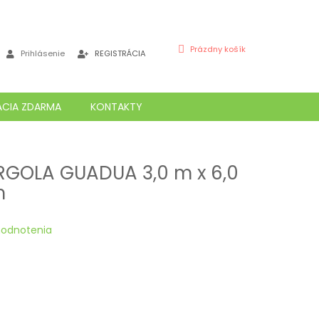
NÁKUPNÝ
Prázdny košík
Prihlásenie
REGISTRÁCIA
KOŠÍK
ÁCIA ZDARMA
KONTAKTY
GOLA GUADUA 3,0 m x 6,0
m
hodnotenia