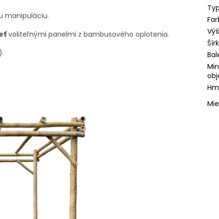
Typ
u manipuláciu.
Far
Vý
eť
voliteľnými panelmi z bambusového oplotenia.
Šír
).
Bal
Min
obj
Hmo
Mie