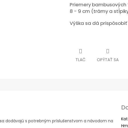
Priemery bambusových ty
8 - 9 cm (trámy a stĺpiky
Výška sa dá prispôsobiť 
TLAČ
OPÝTAŤ SA
Do
Kat
o sa dodávajú s potrebným príslušenstvom a návodom na
Hm