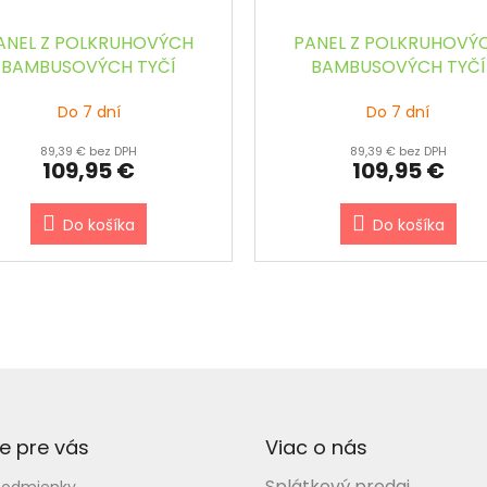
ANEL Z POLKRUHOVÝCH
PANEL Z POLKRUHOVÝ
BAMBUSOVÝCH TYČÍ
BAMBUSOVÝCH TYČÍ
ÍRODNÝ š.90 x v.240 cm
TMAVOHNEDÝ š.90 x v.
Do 7 dní
Do 7 dní
cm
89,39 € bez DPH
89,39 € bez DPH
109,95 €
109,95 €
Do košíka
Do košíka
e pre vás
Viac o nás
Splátkový predaj