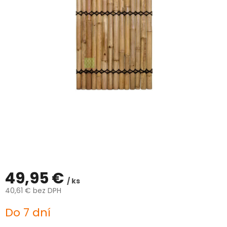
ČLÁNKY
Kalkulácia
zdarma
Kontakty
Mena
(EUR)
Prihlásenie
49,95 €
/ ks
40,61 € bez DPH
Jednotková
Do 7 dní
cena: