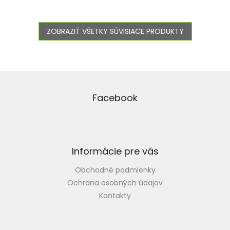
ZOBRAZIŤ VŠETKY SÚVISIACE PRODUKTY
Z
á
p
Facebook
ä
t
i
e
Informácie pre vás
Obchodné podmienky
Ochrana osobných údajov
Kontakty