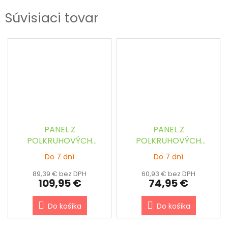
Súvisiaci tovar
PANEL Z
PANEL Z
POLKRUHOVÝCH
POLKRUHOVÝCH
BAMBUSOVÝCH TYČÍ
BAMBUSOVÝCH TYČÍ
Do 7 dní
Do 7 dní
PRÍRODNÝ š.90 x v.240
TMAVOHNEDÝ š.90 x
cm
v.180 cm
89,39 € bez DPH
60,93 € bez DPH
109,95 €
74,95 €
Do košíka
Do košíka