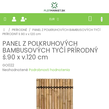
Prejsť
na
obsah
NÁKU
EUR
KOŠÍK
Domov
/
PRÍRODNÉ
/
PANEL Z POLKRUHOVÝCH BAMBUSOVÝCH TYČÍ
PLETIVÁ
PRÍRODNÝ š.90 x v.120 cm
PANEL Z POLKRUHOVÝCH
PANELY
BAMBUSOVÝCH TYČÍ PRÍRODNÝ
š.90 x v.120 cm
BRÁNY
GO022
Priemerné
MOBILNÉ
Neohodnotené
Podrobnosti hodnotenia
hodnotenie
produktu
PRÍRODNÉ
je
0,0
z
BETÓNOVÉ
5
STRIEŠKY
hviezdičiek.