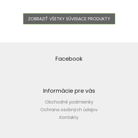
ZOBRAZIŤ VŠETKY SÚVISIACE PRODUKTY
Z
á
p
Facebook
ä
t
i
e
Informácie pre vás
Obchodné podmienky
Ochrana osobných údajov
Kontakty