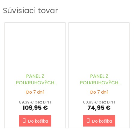
Súvisiaci tovar
PANEL Z
PANEL Z
POLKRUHOVÝCH
POLKRUHOVÝCH
BAMBUSOVÝCH TYČÍ
BAMBUSOVÝCH TYČÍ
Do 7 dní
Do 7 dní
PRÍRODNÝ š.90 x v.240
TMAVOHNEDÝ š.90 x
cm
v.180 cm
89,39 € bez DPH
60,93 € bez DPH
109,95 €
74,95 €
Do košíka
Do košíka