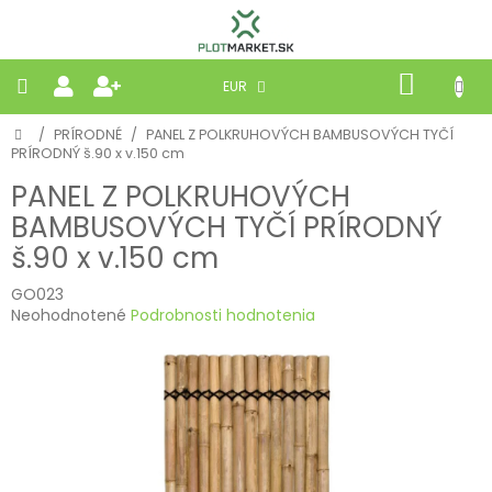
Prejsť
na
obsah
NÁKU
EUR
KOŠÍK
Domov
/
PRÍRODNÉ
/
PANEL Z POLKRUHOVÝCH BAMBUSOVÝCH TYČÍ
PLETIVÁ
PRÍRODNÝ š.90 x v.150 cm
PANEL Z POLKRUHOVÝCH
PANELY
BAMBUSOVÝCH TYČÍ PRÍRODNÝ
š.90 x v.150 cm
BRÁNY
GO023
Priemerné
MOBILNÉ
Neohodnotené
Podrobnosti hodnotenia
hodnotenie
produktu
PRÍRODNÉ
je
0,0
z
BETÓNOVÉ
5
STRIEŠKY
hviezdičiek.