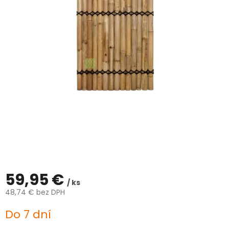
ČLÁNKY
Kalkulácia
zdarma
Kontakty
Mena
(EUR)
Prihlásenie
59,95 €
/ ks
48,74 € bez DPH
Jednotková
Do 7 dní
cena: