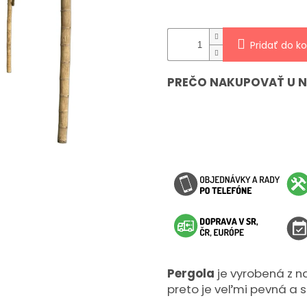
hviezdičiek.
Pridať do ko
PREČO NAKUPOVAŤ U 
Pergola
je vyrobená z n
preto je veľmi pevná a s