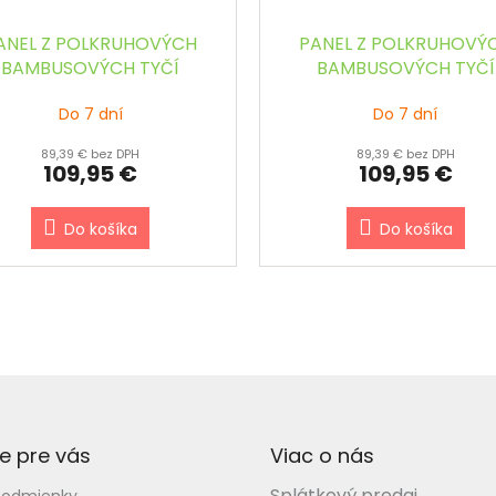
ANEL Z POLKRUHOVÝCH
PANEL Z POLKRUHOVÝ
BAMBUSOVÝCH TYČÍ
BAMBUSOVÝCH TYČÍ
ÍRODNÝ š.90 x v.240 cm
TMAVOHNEDÝ š.90 x v.
Do 7 dní
Do 7 dní
cm
89,39 € bez DPH
89,39 € bez DPH
109,95 €
109,95 €
Do košíka
Do košíka
e pre vás
Viac o nás
Splátkový predaj