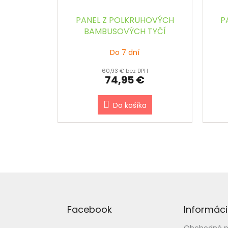
PANEL Z POLKRUHOVÝCH
P
BAMBUSOVÝCH TYČÍ
PRÍRODNÝ š.90 x v.180 cm
PR
Do 7 dní
60,93 € bez DPH
74,95 €
Do košíka
Z
á
p
Facebook
Informáci
ä
t