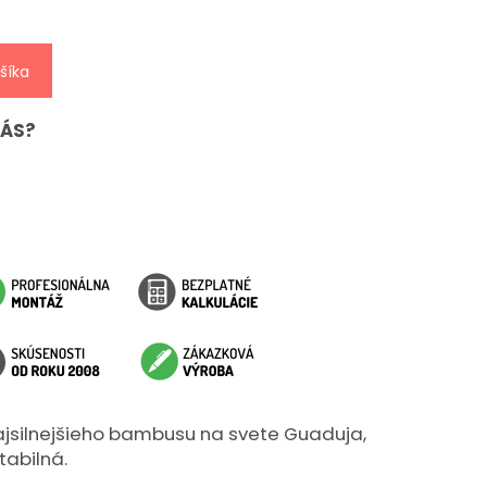
šíka
NÁS?
ajsilnejšieho bambusu na svete Guaduja,
tabilná.