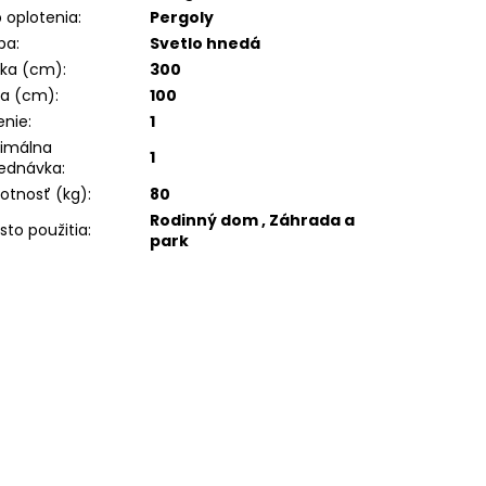
 oplotenia
:
Pergoly
ba
:
Svetlo hnedá
ška (cm)
:
300
ka (cm)
:
100
enie
:
1
imálna
1
ednávka
:
tnosť (kg)
:
80
Rodinný dom , Záhrada a
sto použitia
:
park