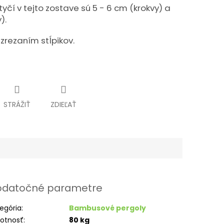
čí v tejto zostave sú 5 - 6 cm (krokvy) a
).
zrezaním stĺpikov.
STRÁŽIŤ
ZDIEĽAŤ
datočné parametre
egória
:
Bambusové pergoly
otnosť
:
80 kg