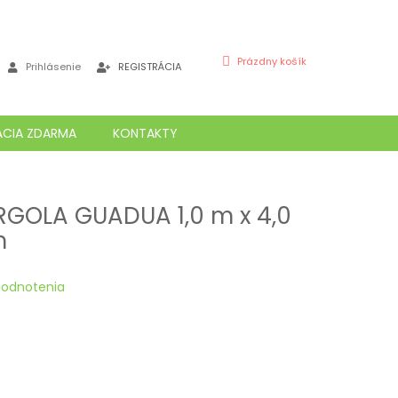
NÁKUPNÝ
Prázdny košík
Prihlásenie
REGISTRÁCIA
KOŠÍK
ÁCIA ZDARMA
KONTAKTY
GOLA GUADUA 1,0 m x 4,0
m
hodnotenia