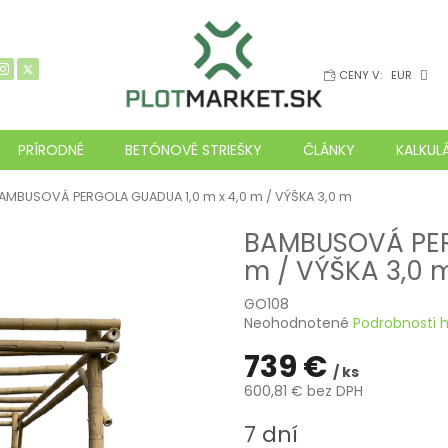
CENY V:
EUR
PRÍRODNÉ
BETÓNOVÉ STRIEŠKY
ČLÁNKY
KALKUL
AMBUSOVÁ PERGOLA GUADUA 1,0 m x 4,0 m / VÝŠKA 3,0 m
BAMBUSOVÁ PER
m / VÝŠKA 3,0 
GO108
Priemerné
Neohodnotené
Podrobnosti 
hodnotenie
739 €
produktu
/ ks
je
600,81 € bez DPH
0,0
z
Jednotková
7 dní
5
cena: