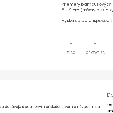
Priemery bambusových ty
8 - 9 cm (trámy a stĺpiky
Výška sa dá prispôsobiť 
TLAČ
OPÝTAŤ SA
Do
Kat
o sa dodávajú s potrebným príslušenstvom a návodom na
Hm