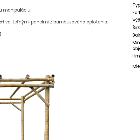
Typ
u manipuláciu.
Far
Vý
eť
voliteľnými panelmi z bambusového oplotenia.
Šír
).
Bal
Min
obj
Hmo
Mie