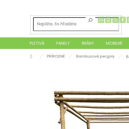
Prejsť
na
obsah
PLETIVÁ
PANELY
BRÁNY
MOBILNÉ
Domov
PRÍRODNÉ
Bambusové pergoly
B