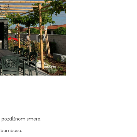
v pozdĺžnom smere.
i bambusu.