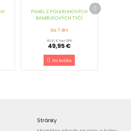
Ďalší
produkt
CH
PANEL Z POLKRUHOVÝCH
BAMBUSOVÝCH TYČÍ
240
PRÍRODNÝ š.90 x v.120 cm
Do 7 dní
40,61 € bez DPH
49,95 €
Do košíka
Stránky
Montážne návody na ploty a brány