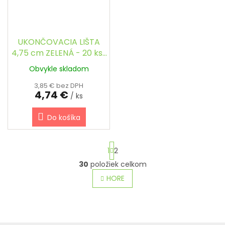
UKONČOVACIA LIŠTA
4,75 cm ZELENÁ - 20 ks/
bal.
Obvykle skladom
3,85 € bez DPH
4,74 €
/ ks
Do košíka
S
1
2
t
r
30
položiek celkom
O
á
v
HORE
n
l
k
o
á
v
d
a
a
n