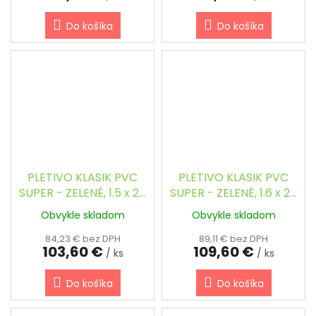
Do košíka
Do košíka
PLETIVO KLASIK PVC
PLETIVO KLASIK PVC
SUPER - ZELENÉ, 1.5 x 25
SUPER - ZELENÉ, 1.6 x 25
m / 53 x 53 / 2.8 mm
m / 53 x 53 / 2.8 mm
Obvykle skladom
Obvykle skladom
84,23 € bez DPH
89,11 € bez DPH
103,60 €
109,60 €
/ ks
/ ks
Do košíka
Do košíka