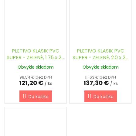
PLETIVO KLASIK PVC
PLETIVO KLASIK PVC
SUPER - ZELENÉ, 1.75 x 25
SUPER - ZELENÉ, 2.0 x 25
m / 53 x 53 / 2.8 mm
m / 53 x 53 / 2.8 mm
Obvykle skladom
Obvykle skladom
98,54 € bez DPH
111,63 € bez DPH
121,20 €
137,30 €
/ ks
/ ks
Do košíka
Do košíka