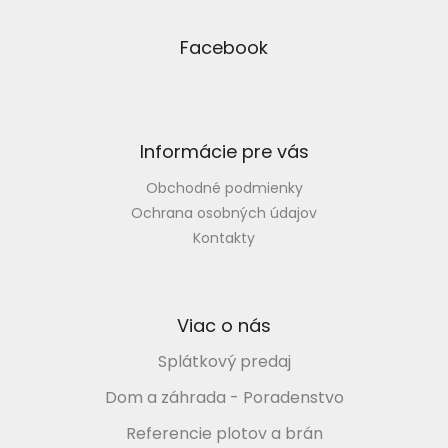
c
Z
i
i
á
e
e
p
Facebook
p
ä
r
t
v
i
k
y
e
Informácie pre vás
v
ý
Obchodné podmienky
p
i
Ochrana osobných údajov
s
Kontakty
u
Viac o nás
Splátkový predaj
Dom a záhrada - Poradenstvo
Referencie plotov a brán