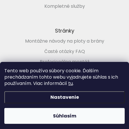
Kompletné služby
Stránky
Montážne návody na ploty a brány
Časté otázky FAQ
Profesionálna montáž
Tento web používa súbory cookie. Ďalším
Poradenstvo zadarmo
prechádzaním tohto webu vyjadrujete súhlas s ich
používaním. Viac informácií
tu
.
Vytvoril Shoptet
&
Nastavenie
Copyright 2026
PLOTMARKET.sk, Ploty a brány pre každého
.
Súhlasím
Všetky práva vyhradené.