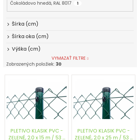
Čokoládovo hnedá, RAL 8017
1
Šírka (cm)
Šírka oka (cm)
Výška (cm)
VYMAZAŤ FILTRE
Zobrazených položiek:
30
V
ý
p
i
s
p
r
o
d
PLETIVO KLASIK PVC -
PLETIVO KLASIK PVC -
u
ZELENÉ, 2.0 x 15 m / 53 x
ZELENÉ, 2.0 x 25 m / 53 x