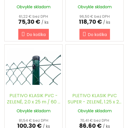
k
53 / 2.5 mm
53 / 2.5 mm
Obvykle skladom
Obvykle skladom
t
o
61,22 € bez DPH
96,50 € bez DPH
75,30 €
118,70 €
v
/ ks
/ ks
Do košíka
Do košíka
PLETIVO KLASIK PVC -
PLETIVO KLASIK PVC
ZELENÉ, 2.0 x 25 m / 60 x
SUPER - ZELENÉ, 1.25 x 25
60 / 2.5 mm
m / 53 x 53 / 2.8 mm,
Obvykle skladom
Obvykle skladom
KOMPAKT
81,54 € bez DPH
70,41 € bez DPH
100,30 €
86,60 €
/ ks
/ ks