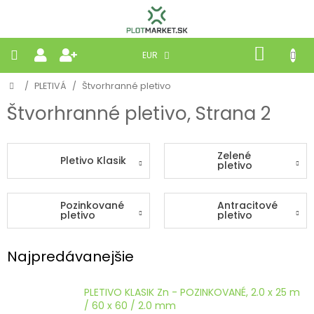
Prejsť
na
obsah
NÁKU
EUR
KOŠÍK
Domov
/
PLETIVÁ
/
Štvorhranné pletivo
PLETIVÁ
Štvorhranné pletivo
, Strana 2
PANELY
Zelené
Pletivo Klasik
BRÁNY
pletivo
MOBILNÉ
Pozinkované
Antracitové
pletivo
pletivo
PRÍRODNÉ
Najpredávanejšie
BETÓNOVÉ
STRIEŠKY
PLETIVO KLASIK Zn - POZINKOVANÉ, 2.0 x 25 m
/ 60 x 60 / 2.0 mm