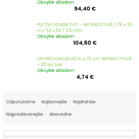
Obvykle skladom
ČLÁNKY
94,40 €
Kalkulácia
zdarma
PLETIVO KLASIK PVC - ANTRACITOVÉ, 1.75 x 25
m / 53 x 53 / 2.5 mm
Kontakty
Obvykle skladom
104,60 €
Mena
(EUR)
UKONČOVACIA LIŠTA 4,75 cm ANTRACITOVÁ
- 20 ks/ bal.
Prihlásenie
Obvykle skladom
4,74 €
R
a
Odporúčame
Najlacnejšie
Najdrahšie
d
e
Najpredávanejšie
Abecedne
n
i
e