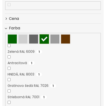
p
r
o
d
Cena
u
k
Farba
t
o
v
Zelená RAL 6009
1
Antracitová
1
HNEDÁ, RAL 8003
1
Gratinovo šedá RAL 7026
1
Strieborná RAL 7001
1