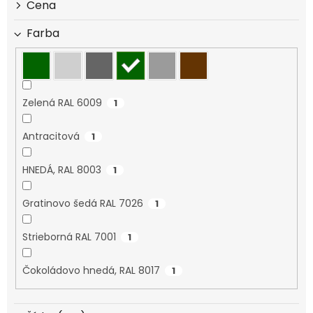
d
Cena
u
k
Farba
t
o
v
Zelená RAL 6009
1
Antracitová
1
HNEDÁ, RAL 8003
1
Gratinovo šedá RAL 7026
1
Strieborná RAL 7001
1
Čokoládovo hnedá, RAL 8017
1