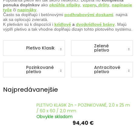
ČLÁNKY
ponuka doplnkov
ako
okrúhle stĺpiky
,
vzpery
,
drôty
,
napínacie
tyče
či
napináky
.
Často sa dopĺňajú i betónovými
podhrabovými doskami
. najmä
Kalkulácia
ak sa oplocujú zvieratá.
zdarma
K pletivám sú k dispozícii i
krídlové
a
dvojkrídlové brány
. Majú
výplň pletivo a tak vhodne dopĺňajú dizajn tohto plotového systému.
Kontakty
Mena
Zelené
Pletivo Klasik
(EUR)
pletivo
Prihlásenie
Pozinkované
Antracitové
pletivo
pletivo
Najpredávanejšie
PLETIVO KLASIK Zn - POZINKOVANÉ, 2.0 x 25 m
/ 60 x 60 / 2.0 mm
Obvykle skladom
94,40 €