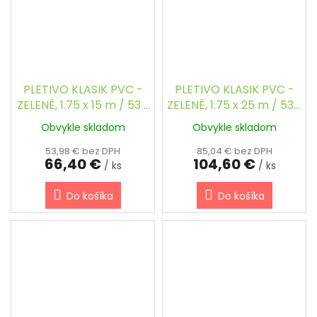
PLETIVO KLASIK PVC -
PLETIVO KLASIK PVC -
ZELENÉ, 1.75 x 15 m / 53 x
ZELENÉ, 1.75 x 25 m / 53 x
53 / 2.5 mm, KOMPAKT
53 / 2.5 mm, KOMPAKT
Obvykle skladom
Obvykle skladom
53,98 € bez DPH
85,04 € bez DPH
66,40 €
104,60 €
/ ks
/ ks
Do košíka
Do košíka