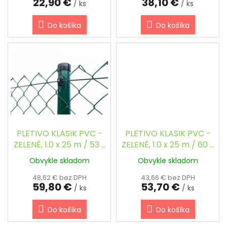
22,90 €
38,10 €
v
/ ks
/ ks
Do košíka
Do košíka
PLETIVO KLASIK PVC -
PLETIVO KLASIK PVC -
ZELENÉ, 1.0 x 25 m / 53 x
ZELENÉ, 1.0 x 25 m / 60 x
53 / 2.5 mm
60 / 2.5 mm
Obvykle skladom
Obvykle skladom
48,62 € bez DPH
43,66 € bez DPH
59,80 €
53,70 €
/ ks
/ ks
Do košíka
Do košíka