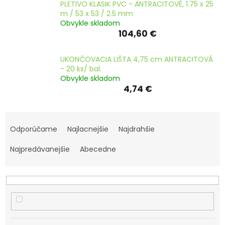
PLETIVO KLASIK PVC - ANTRACITOVÉ, 1.75 x 25
m / 53 x 53 / 2.5 mm
Obvykle skladom
104,60 €
UKONČOVACIA LIŠTA 4,75 cm ANTRACITOVÁ
- 20 ks/ bal.
Obvykle skladom
4,74 €
R
a
Odporúčame
Najlacnejšie
Najdrahšie
d
e
Najpredávanejšie
Abecedne
n
i
e
p
r
o