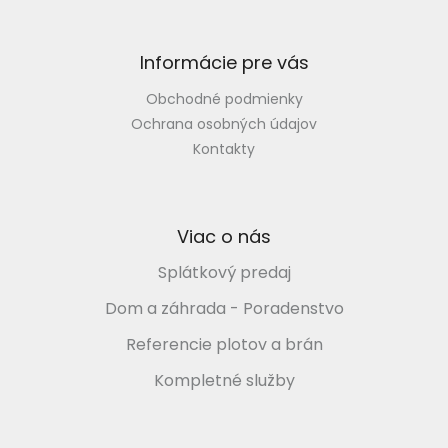
t
k
i
y
e
v
Informácie pre vás
ý
p
Obchodné podmienky
i
s
Ochrana osobných údajov
u
Kontakty
Viac o nás
Splátkový predaj
Dom a záhrada - Poradenstvo
Referencie plotov a brán
Kompletné služby