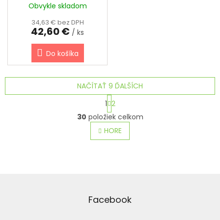
60 / 2.5 mm
Obvykle skladom
34,63 € bez DPH
42,60 €
/ ks
Do košíka
NAČÍTAŤ 9 ĎALŠÍCH
S
1
2
t
O
r
30
položiek celkom
v
á
l
HORE
n
á
k
o
d
v
a
a
c
n
i
Z
i
e
á
e
p
p
Facebook
r
ä
v