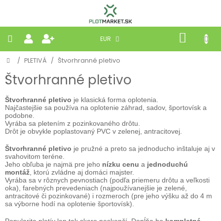
Prejsť
na
obsah
NÁKU
EUR
KOŠÍK
Domov
/
PLETIVÁ
/
Štvorhranné pletivo
PLETIVÁ
Štvorhranné pletivo
PANELY
Štvorhranné
pletivo
je klasická forma oplotenia.
Najčastejšie sa používa na oplotenie záhrad, sadov, športovísk a
BRÁNY
podobne.
Vyrába sa pletením z pozinkovaného drôtu.
Drôt je obvykle poplastovaný PVC v zelenej, antracitovej.
MOBILNÉ
Štvorhranné pletivo
je pružné a preto sa jednoducho inštaluje aj v
svahovitom teréne.
Jeho obľuba je najmä pre jeho
nízku cenu
a
jednoduchú
PRÍRODNÉ
montáž
, ktorú zvládne aj domáci majster.
Vyrába sa v rôznych pevnostiach (podľa priemeru drôtu a veľkosti
oka), farebných prevedeniach (najpoužívanejšie je zelené,
BETÓNOVÉ
antracitové či pozinkované) i rozmeroch (pre jeho výšku až do 4 m
STRIEŠKY
sa výborne hodí na oplotenie športovísk).
Popularita pletív len tak skoro neskončí. Dopĺňa ho
kompletná