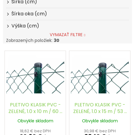
Šírka (cm)
Šírka oka (cm)
Výška (cm)
VYMAZAŤ FILTRE
Zobrazených položiek:
30
V
ý
p
i
s
p
r
o
d
PLETIVO KLASIK PVC -
PLETIVO KLASIK PVC -
u
ZELENÉ, 1.0 x 10 m / 60 x
ZELENÉ, 1.0 x 15 m / 53 x
k
60 / 2.5 mm
53 / 2.5 mm
Obvykle skladom
Obvykle skladom
t
o
18,62 € bez DPH
30,98 € bez DPH