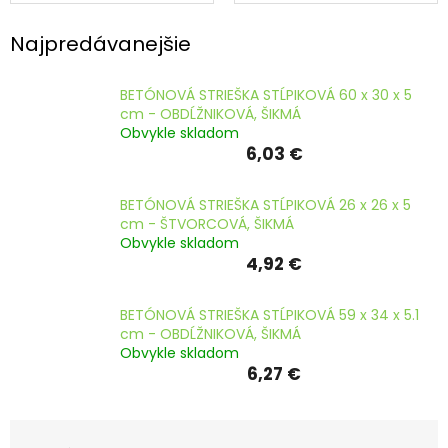
striešky
farebné
ČLÁNKY
Najpredávanejšie
Kalkulácia
zdarma
BETÓNOVÁ STRIEŠKA STĹPIKOVÁ 60 x 30 x 5
Kontakty
cm - OBDĹŽNIKOVÁ, ŠIKMÁ
Obvykle skladom
Mena
6,03 €
(EUR)
BETÓNOVÁ STRIEŠKA STĹPIKOVÁ 26 x 26 x 5
Prihlásenie
cm - ŠTVORCOVÁ, ŠIKMÁ
Obvykle skladom
4,92 €
BETÓNOVÁ STRIEŠKA STĹPIKOVÁ 59 x 34 x 5.1
cm - OBDĹŽNIKOVÁ, ŠIKMÁ
Obvykle skladom
6,27 €
R