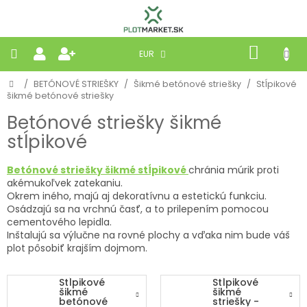
Prejsť
na
obsah
NÁKU
EUR
KOŠÍK
Domov
/
BETÓNOVÉ STRIEŠKY
/
Šikmé betónové striešky
/
Stĺpikové
PLETIVÁ
šikmé betónové striešky
Betónové striešky šikmé
PANELY
stĺpikové
BRÁNY
Betónové striešky
šikmé stĺpikové
chránia múrik proti
akémukoľvek zatekaniu.
Okrem iného, majú aj dekoratívnu a estetickú funkciu.
MOBILNÉ
Osádzajú sa na vrchnú časť, a to prilepením pomocou
cementového lepidla.
PRÍRODNÉ
Inštalujú sa výlučne na rovné plochy a vďaka nim bude váš
plot pôsobiť krajším dojmom.
BETÓNOVÉ
STRIEŠKY
Stĺpikové
Stĺpikové
šikmé
šikmé
betónové
striešky -