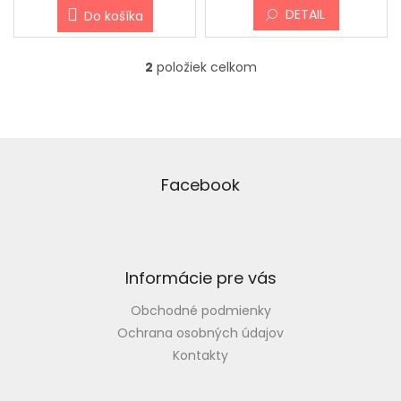
DETAIL
Do košíka
2
položiek celkom
O
v
l
á
d
Z
a
á
c
p
Facebook
i
ä
e
t
p
i
r
v
e
Informácie pre vás
k
y
Obchodné podmienky
v
ý
Ochrana osobných údajov
p
Kontakty
i
s
u