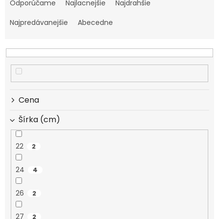
a
Odporúčame
Najlacnejšie
Najdrahšie
d
e
Najpredávanejšie
Abecedne
n
i
e
p
r
o
d
Cena
u
k
Šírka (cm)
t
o
22
2
v
24
4
26
2
27
2