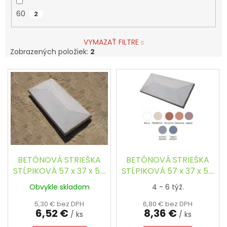
60
2
VYMAZAŤ FILTRE
Zobrazených položiek:
2
V
ý
p
i
s
p
r
o
d
BETÓNOVÁ STRIEŠKA
BETÓNOVÁ STRIEŠKA
u
STĹPIKOVÁ 57 x 37 x 5.3
STĹPIKOVÁ 57 x 37 x 5.3
k
cm - OBDĹŽNIKOVÁ,
cm - OBDĹŽNIKOVÁ,
Obvykle skladom
4 - 6 týž.
t
ŠIKMÁ
ŠIKMÁ, FAREBNÁ
o
5,30 € bez DPH
6,80 € bez DPH
6,52 €
8,36 €
v
/ ks
/ ks