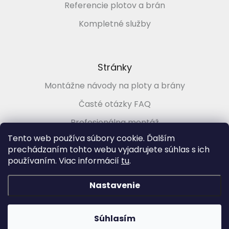
Referencie plotov a brán
Kompletné služby
Stránky
Montážne návody na ploty a brány
Časté otázky FAQ
Profesionálna montáž
Tento web používa súbory cookie. Ďalším
Poradenstvo zadarmo
prechádzaním tohto webu vyjadrujete súhlas s ich
používaním. Viac informácií
tu
.
Vytvoril Shoptet
&
Nastavenie
Copyright 2026
PLOTMARKET.sk, Ploty a brány pre každého
.
Súhlasím
Všetky práva vyhradené.