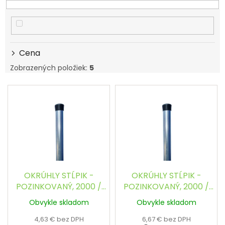
e
p
r
o
d
Cena
u
Zobrazených položiek:
5
k
t
V
o
ý
v
p
i
s
p
r
o
d
OKRÚHLY STĹPIK -
OKRÚHLY STĹPIK -
u
POZINKOVANÝ, 2000 /
POZINKOVANÝ, 2000 /
k
38 mm
48 mm
Obvykle skladom
Obvykle skladom
t
o
4,63 € bez DPH
6,67 € bez DPH