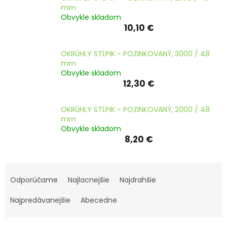
ČLÁNKY
mm
Obvykle skladom
10,10 €
Kalkulácia
zdarma
OKRÚHLY STĹPIK - POZINKOVANÝ, 3000 / 48
Kontakty
mm
Obvykle skladom
Mena
(EUR)
12,30 €
OKRÚHLY STĹPIK - POZINKOVANÝ, 2000 / 48
Prihlásenie
mm
Obvykle skladom
8,20 €
R
a
Odporúčame
Najlacnejšie
Najdrahšie
d
e
Najpredávanejšie
Abecedne
n
i