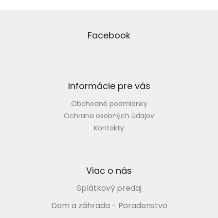
á
d
Z
a
á
c
p
Facebook
i
ä
e
t
p
i
r
v
e
Informácie pre vás
k
y
Obchodné podmienky
v
ý
Ochrana osobných údajov
p
Kontakty
i
s
u
Viac o nás
Splátkový predaj
Dom a záhrada - Poradenstvo