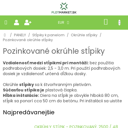
Prejsť
na
obsah
NÁKU
EUR
KOŠÍK
Domov
/
PANELY
/
Stĺpiky k panelom
/
Okrúhle stĺpiky
/
PLETIVÁ
Pozinkované okrúhle stĺpiky
Pozinkované okrúhle stĺpiky
PANELY
Vzdialenosť medzi stĺpikmi pri montáži:
bez použitia
BRÁNY
podhrabových dosiek: 2,5 - 3,0 m. Pri použití podhrabových
dosiek je vzdialenosť určená dĺžkou dosky.
MOBILNÉ
Okrúhle
stĺpiky
sa k štvorhranným pletivám.
Súčasťou stĺpika je
plastová čiapka.
Hĺbka inštalácie:
Diera na stĺpik je obvykle hlboká 80 cm,
PRÍRODNÉ
stĺpik sa ponorí cca 50 cm do betónu. Pri inštalácii sa uistite
Najpredávanejšie
BETÓNOVÉ
STRIEŠKY
OKRÚHLY STĹPIK - POZINKOVANÝ, 2500 / 48