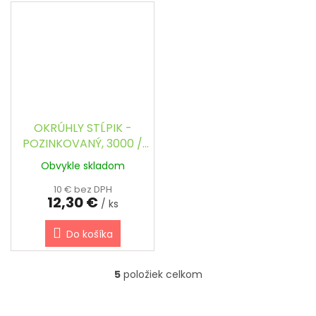
OKRÚHLY STĹPIK -
POZINKOVANÝ, 3000 /
48 mm
Obvykle skladom
10 € bez DPH
12,30 €
/ ks
Do košíka
5
položiek celkom
O
v
l