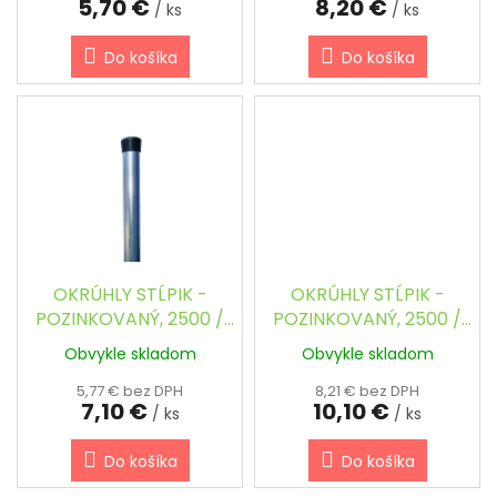
5,70 €
8,20 €
v
/ ks
/ ks
Do košíka
Do košíka
OKRÚHLY STĹPIK -
OKRÚHLY STĹPIK -
POZINKOVANÝ, 2500 /
POZINKOVANÝ, 2500 /
38 mm
48 mm
Obvykle skladom
Obvykle skladom
5,77 € bez DPH
8,21 € bez DPH
7,10 €
10,10 €
/ ks
/ ks
Do košíka
Do košíka