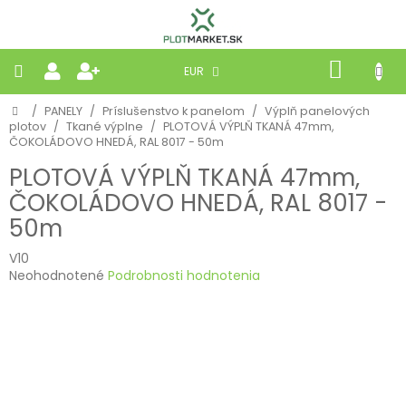
Prejsť
na
obsah
NÁKU
EUR
KOŠÍK
Domov
/
PANELY
/
Príslušenstvo k panelom
/
Výplň panelových
PLETIVÁ
plotov
/
Tkané výplne
/
PLOTOVÁ VÝPLŇ TKANÁ 47mm,
ČOKOLÁDOVO HNEDÁ, RAL 8017 - 50m
PANELY
PLOTOVÁ VÝPLŇ TKANÁ 47mm,
ČOKOLÁDOVO HNEDÁ, RAL 8017 -
BRÁNY
50m
V10
MOBILNÉ
Priemerné
Neohodnotené
Podrobnosti hodnotenia
hodnotenie
PRÍRODNÉ
produktu
je
0,0
BETÓNOVÉ
z
STRIEŠKY
5
hviezdičiek.