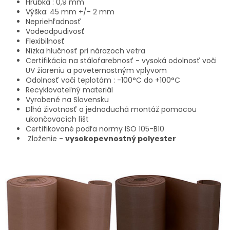
Hrúbka : 0,9 mm
Výška: 45 mm +/- 2 mm
Nepriehľadnosť
Vodeodpudivosť
Flexibilnosť
Nízka hlučnosť pri nárazoch vetra
Certifikácia na stálofarebnosť - vysoká odolnosť voči
UV žiareniu a poveternostným vplyvom
Odolnosť voči teplotám : -100°C do +100°C
Recyklovateľný materiál
Vyrobené na Slovensku
Dlhá životnosť a jednoduchá montáž pomocou
ukončovacích líšt
Certifikované podľa normy ISO 105-B10
Zloženie -
vysokopevnostný polyester