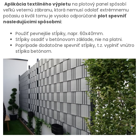
Aplikácia textilného výpletu
na plotový panel spôsobí
veľkú veternú zábranu, ktorá nemusí odolať extrémnemu
počasiu a kvôli tomu je vysoko odporúčané
plot spevniť
nasledujúcimi spôsobmi:
Použiť pevnejšie stĺpiky, napr. 60x40mm.
Stĺpiky osadiť v betónovom základe, nie na platni.
Poprípade dodatočne spevniť stĺpiky, t.z. vyplniť vnútro
stĺpika betónom.