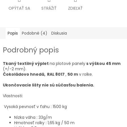
OPÝTAŤ SA
STRÁŽIŤ
ZDIEĽAŤ
Popis
Podobné (4)
Diskusia
Podrobný popis
Tkaný textilný výplet
na plotové panely
s výškou
45 mm
(+/-2 mm).
Čokoládovo hnedá, RAL 8017
,
50 m
v rolke.
Ukončovacie lišty nie sú súčasťou balenia.
Vlastnosti:
Vysoká pevnosť v ťahu : 1500 kg
Nízka váha : 33g/m
Hmotnosť rolky : 1,65 kg / 50 m