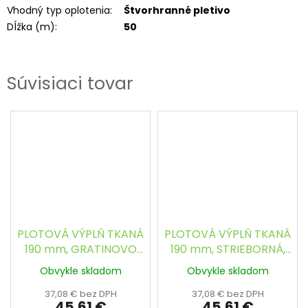
Vhodný typ oplotenia
:
Štvorhranné pletivo
Dĺžka (m)
:
50
Súvisiaci tovar
PLOTOVÁ VÝPLŇ TKANÁ
PLOTOVÁ VÝPLŇ TKANÁ
190 mm, GRATINOVO
190 mm, STRIEBORNÁ,
ŠEDÁ, RAL 7026 - 28m
RAL 7001 - 28m
Obvykle skladom
Obvykle skladom
37,08 € bez DPH
37,08 € bez DPH
45,61 €
45,61 €