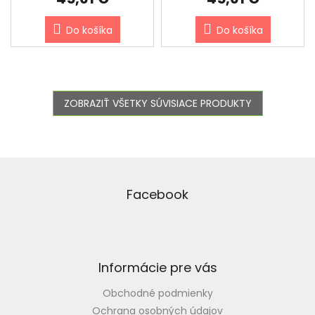
Do košíka
Do košíka
ZOBRAZIŤ VŠETKY SÚVISIACE PRODUKTY
Z
á
p
Facebook
ä
t
i
e
Informácie pre vás
Obchodné podmienky
Ochrana osobných údajov