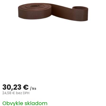
ČLÁNKY
Kalkulácia
zdarma
Kontakty
Mena
(EUR)
Prihlásenie
30,23 €
/ ks
24,58 € bez DPH
Jednotková
Obvykle skladom
cena: