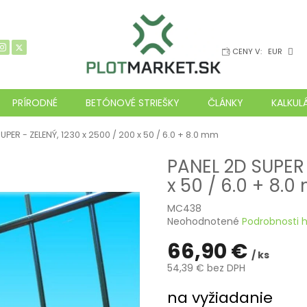
CENY V:
EUR
PRÍRODNÉ
BETÓNOVÉ STRIEŠKY
ČLÁNKY
KALKUL
UPER - ZELENÝ, 1230 x 2500 / 200 x 50 / 6.0 + 8.0 mm
PANEL 2D SUPER 
x 50 / 6.0 + 8.
MC438
Priemerné
Neohodnotené
Podrobnosti 
hodnotenie
66,90 €
produktu
/ ks
je
54,39 € bez DPH
0,0
z
Jednotková
na vyžiadanie
5
cena: