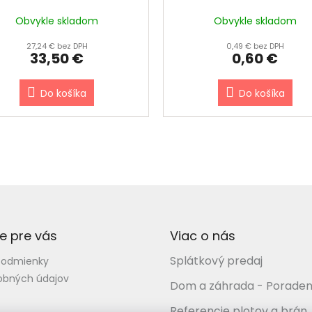
6 m rolka) - ZELENÁ RAL
PANELY, 190 mm - ZELENÁ
Obvykle skladom
Obvykle skladom
6005
6005
27,24 € bez DPH
0,49 € bez DPH
33,50 €
0,60 €
Do košíka
Do košíka
e pre vás
Viac o nás
Splátkový predaj
podmienky
obných údajov
Dom a záhrada - Poraden
Referencie plotov a brán