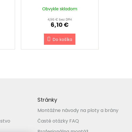
 RAL
STĹPIKY 60 x 40 mm - ŠÍRKA
Obvykle skladom
DOSKY 4 cm
4,96 € bez DPH
6,10 €
Do košíka
Stránky
Montážne návody na ploty a brány
stvo
Časté otázky FAQ
Profesionálna montáž