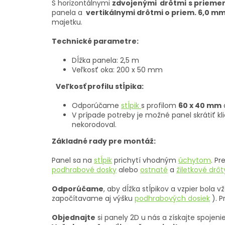
S horizontálnymi
zdvojenými drôtmi
s prieme
panela a
vertikálnymi drôtmi o priem. 6,0 m
majetku.
Technické parametre:
Dĺžka panela: 2,5 m
Veľkosť oka: 200 x 50 mm
Veľkosť profilu stĺpika:
Odporúčame
stĺpik
s profilom
60 x 40 mm
V prípade potreby je možné panel skrátiť k
nekorodoval.
Základné rady pre montáž:
Panel sa na
stĺpik
prichytí vhodným
úchytom
. P
podhrabové dosky
alebo
ostnaté
a
žiletkové drôt
Odporúčame
, aby dĺžka stĺpikov a vzpier bola 
započítavame aj výšku
podhrabových dosiek
). P
Objednajte
si panely 2D u nás a získajte spojeni