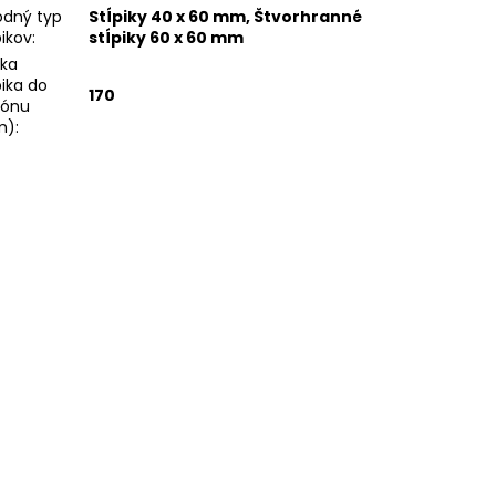
dný typ
Stĺpiky 40 x 60 mm, Štvorhranné
pikov
:
stĺpiky 60 x 60 mm
ka
pika do
170
tónu
m)
: