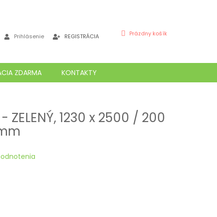
NÁKUPNÝ
Prázdny košík
Prihlásenie
REGISTRÁCIA
KOŠÍK
ÁCIA ZDARMA
KONTAKTY
- ZELENÝ, 1230 x 2500 / 200
0 mm
hodnotenia