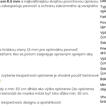
EA
rom 8,0 mm
a najkvalitnejšou dvojitou povrchovou úpravou
m
zabezpečujú pevnosť a ochranu súkromného aj verejného
Ty
opl
Far
Po
úp
Výš
(c
Šír
Pri
a hrúbkou steny 1,5 mm pre optimálnu pevnosť.
drô
liešťami. Rez sa potom zasprejuje opravným sprejom aby
Výš
(c
Šír
(c
re zvýšenie bezpečnosti oplotenie je vhodné použiť betónové
Bal
y
.
Min
vždy o min. 50 cm dlhšia ako výška oplotenia (do oplotenia
obj
ri betonáži do múrika môže byť táto dĺžka min. 30 cm.
Vho
brá
e bezpečnosti, designu a spoľahlivosti.