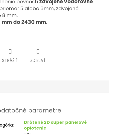
lnenie pevnosti
zdvojené vodorovné
ú priemer 5 alebo 6mm, zdvojené
o 8 mm.
0 mm do 2430 mm
.
STRÁŽIŤ
ZDIEĽAŤ
datočné parametre
Drôtené 2D super panelové
egória
:
oplotenie