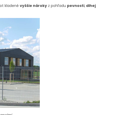
lot kladené
vyššie nároky
z pohľadu
pevnosti
,
dlhej