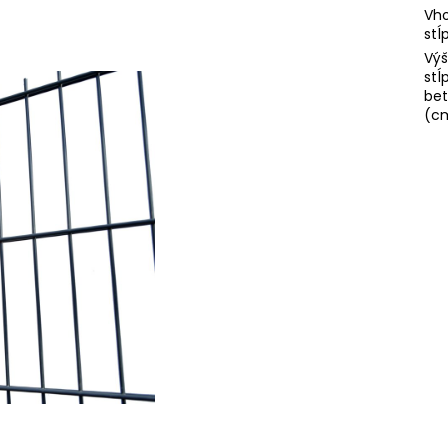
Vho
stĺ
Výš
stĺ
be
(c