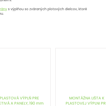
anelmi.
brány
s výplňou so zváraných plotových dielcov, ktoré
mu.
PLASTOVÁ VÝPLŇ PRE
MONTÁŽNA LIŠTA K
ETIVÁ A PANELY, 190 mm
PLASTOVEJ VÝPLNI PR