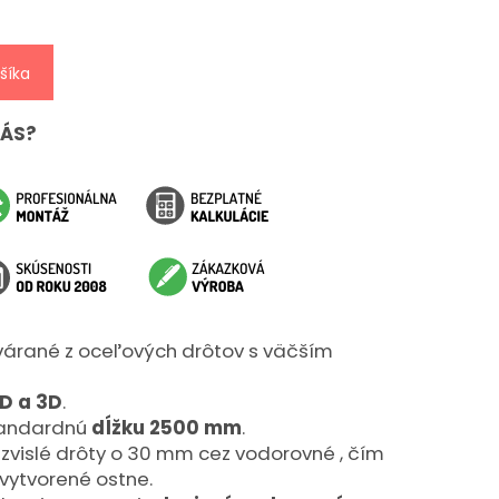
šíka
NÁS?
várané z oceľových drôtov s väčším
D a 3D
.
tandardnú
dĺžku 2500 mm
.
 zvislé drôty o 30 mm cez vodorovné , čím
 vytvorené ostne.