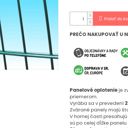
hviezdičiek.
Pridať do ko
PREČO NAKUPOVAŤ U 
Panelové oplotenie
je z
priemerom.
Vyrába sa v prevedení
2
Zvárané panely majú š
V hornej časti presahujú
sú po celej dĺžke panelu