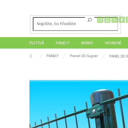
Prejsť
na
obsah
PLETIVÁ
PANELY
BRÁNY
MOBILNÉ
Domov
PANELY
Panel 2D Super
PANEL 2D S