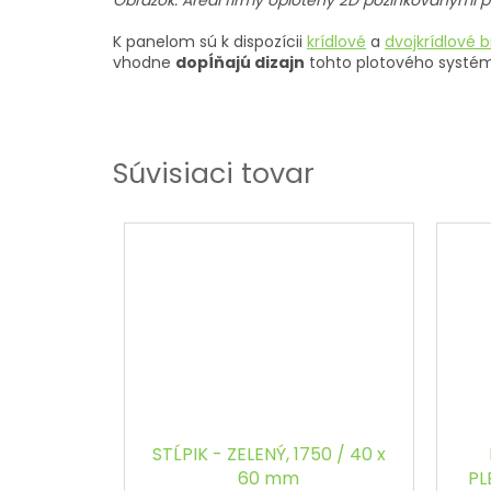
Obrázok: Areál firmy oplotený 2D pozinkovanými p
K panelom sú k dispozícii
krídlové
a
dvojkrídlové 
vhodne
dopĺňajú dizajn
tohto plotového systé
Súvisiaci tovar
STĹPIK - ZELENÝ, 1750 / 40 x
60 mm
PL