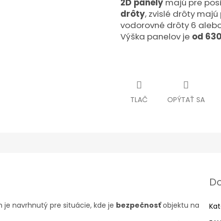
2D panely
majú pre posi
drôty
, zvislé drôty maj
vodorovné drôty 6 aleb
Výška panelov je
od 63
TLAČ
OPÝTAŤ SA
Do
je navrhnutý pre situácie, kde je
bezpečnosť
objektu na
Kat