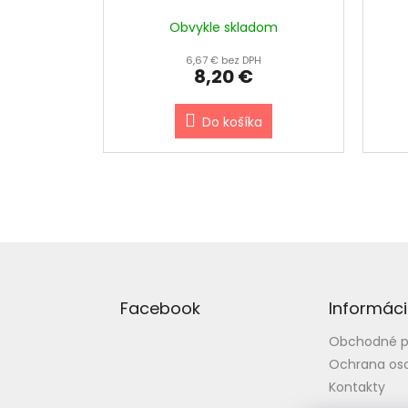
(2
Obvykle skladom
6,67 € bez DPH
8,20 €
Do košíka
Z
á
p
Facebook
Informáci
ä
t
Obchodné 
i
Ochrana os
e
Kontakty