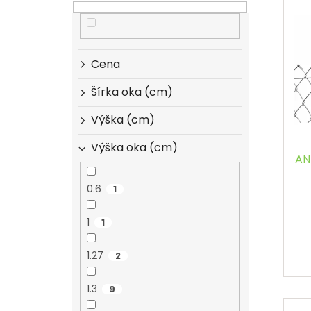
ý
i
p
e
i
p
s
r
Cena
p
o
r
d
Šírka oka (cm)
o
u
d
Výška (cm)
k
u
t
Výška oka (cm)
k
o
AN
t
v
o
0.6
1
v
1
1
1.27
2
1.3
9