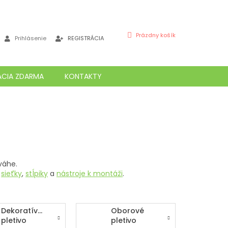
NÁKUPNÝ
Prázdny košík
Prihlásenie
REGISTRÁCIA
KOŠÍK
ÁCIA ZDARMA
KONTAKTY
váhe.
d
sieťky
,
stĺpiky
a
nástroje k montáži
.
Dekoratívne
Oborové
pletivo
pletivo