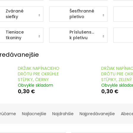
Zvárané
Šesťhranné
sieťky
pletivo
Tieniace
Príslušenstvo
tkaniny
k pletivu
redávanejšie
DRŽIAK NAPÍNACIEHO
DRŽIAK NAPÍNA
DRÔTU PRE OKRÚHLE
DRÔTU PRE OKR
STĹPIKY, ČIERNY
STĹPIKY, ZELENÝ
Obvykle skladom
Obvykle sklad
0,30 €
0,30 €
rúčame
Najlacnejšie
Najdrahšie
Najpredávanejšie
Abec