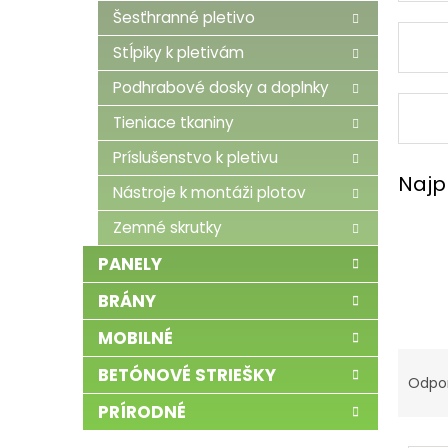
Šesťhranné pletivo
Stĺpiky k pletivám
Podhrabové dosky a doplnky
Tieniace tkaniny
Príslušenstvo k pletivu
Najp
Nástroje k montáži plotov
Zemné skrutky
PANELY
BRÁNY
MOBILNÉ
R
BETÓNOVÉ STRIEŠKY
a
Odpo
d
PRÍRODNÉ
e
V
n