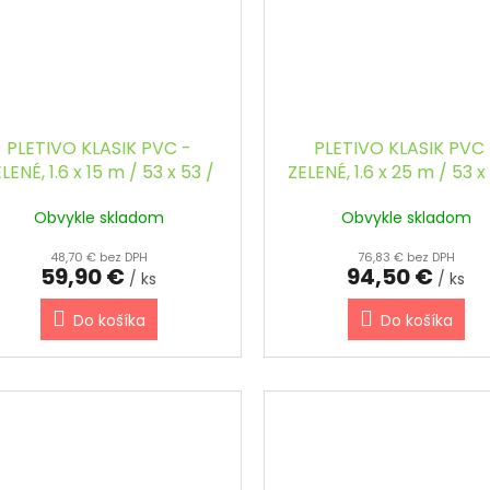
PLETIVO KLASIK PVC -
PLETIVO KLASIK PVC 
LENÉ, 1.6 x 15 m / 53 x 53 /
ZELENÉ, 1.6 x 25 m / 53 x
2.5 mm
2.5 mm
Obvykle skladom
Obvykle skladom
48,70 € bez DPH
76,83 € bez DPH
59,90 €
94,50 €
/ ks
/ ks
Do košíka
Do košíka