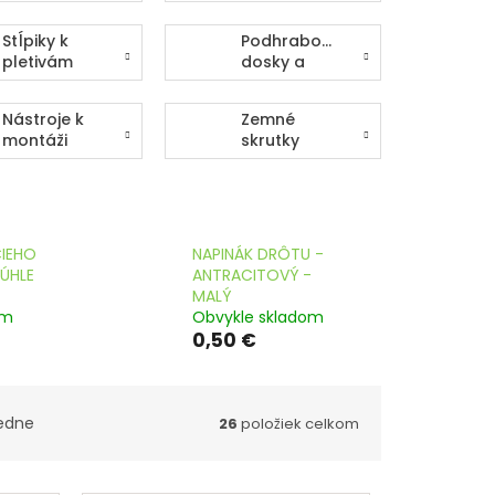
Stĺpiky k
Podhrabové
pletivám
dosky a
doplnky
Nástroje k
Zemné
montáži
skrutky
plotov
CIEHO
NAPINÁK DRÔTU -
ÚHLE
ANTRACITOVÝ -
MALÝ
om
Obvykle skladom
0,50 €
edne
26
položiek celkom