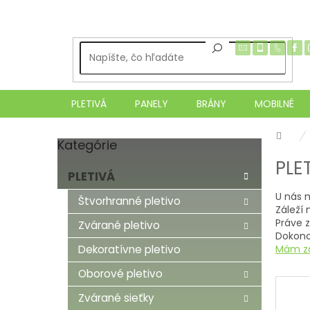
Prejsť
na
obsah
PLETIVÁ
PANELY
BRÁNY
MOBILNÉ
Dom
Kategórie
Preskočiť
B
kategórie
PLE
o
PLETIVÁ
č
U nás m
n
Štvorhranné pletivo
Záleží 
ý
Práve 
Zvárané pletivo
p
Dokonca
a
Mám zá
Dekoratívne pletivo
n
e
Oborové pletivo
l
Zvárané sieťky