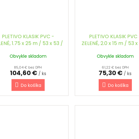
PLETIVO KLASIK PVC -
PLETIVO KLASIK PVC 
ENÉ, 1.75 x 25 m / 53 x 53 /
ZELENÉ, 2.0 x 15 m / 53 x
2.5 mm, KOMPAKT
2.5 mm
Obvykle skladom
Obvykle skladom
85,04 € bez DPH
61,22 € bez DPH
104,60 €
75,30 €
/ ks
/ ks
Do košíka
Do košíka