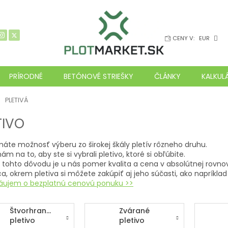
CENY V:
EUR
PRÍRODNÉ
BETÓNOVÉ STRIEŠKY
ČLÁNKY
KALKUL
ov
PLETIVÁ
TIVO
áte možnosť výberu zo širokej škály pletív rôzneho druhu.
nám na to, aby ste si vybrali pletivo, ktoré si obľúbite.
z tohto dôvodu je u nás pomer kvalita a cena v absolútnej rovno
, okrem pletiva si môžete zakúpiť aj jeho súčasti, ako napríkla
ujem o bezplatnú cenovú ponuku >>
Štvorhranné
Zvárané
pletivo
pletivo