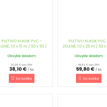
PLETIVO KLASIK PVC -
PLETIVO KLASIK PVC 
LENÉ, 1.0 x 15 m / 53 x 53 /
ZELENÉ, 1.0 x 25 m / 53 x
2.5 mm
2.5 mm
Obvykle skladom
Obvykle skladom
30,98 € bez DPH
48,62 € bez DPH
38,10 €
59,80 €
/ ks
/ ks
Do košíka
Do košíka