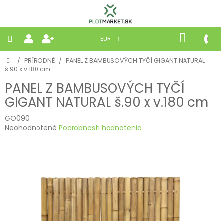
Prejsť
na
obsah
NÁKU
EUR
KOŠÍK
Domov
/
PRÍRODNÉ
/
PANEL Z BAMBUSOVÝCH TYČÍ GIGANT NATURAL
PLETIVÁ
š.90 x v.180 cm
PANEL Z BAMBUSOVÝCH TYČÍ
PANELY
GIGANT NATURAL š.90 x v.180 cm
BRÁNY
GO090
Priemerné
Neohodnotené
Podrobnosti hodnotenia
hodnotenie
MOBILNÉ
produktu
je
0,0
PRÍRODNÉ
z
5
hviezdičiek.
BETÓNOVÉ
STRIEŠKY