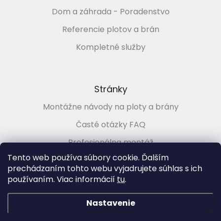
Dom a záhrada - Poradenstvo
Referencie plotov a brán
Kompletné služby
Stránky
Montážne návody na ploty a brány
Časté otázky FAQ
Profesionálna montáž
Tento web používa súbory cookie. Ďalším
Poradenstvo zadarmo
prechádzaním tohto webu vyjadrujete súhlas s ich
používaním. Viac informácií
tu
.
Vytvoril Shoptet
&
Nastavenie