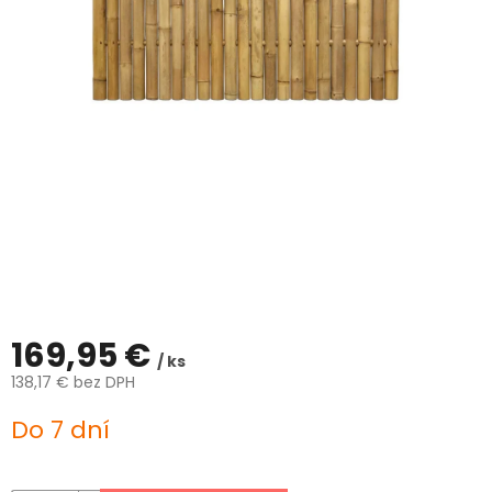
ČLÁNKY
Kalkulácia
zdarma
Kontakty
Mena
(EUR)
Prihlásenie
169,95 €
/ ks
138,17 € bez DPH
Jednotková
Do 7 dní
cena: