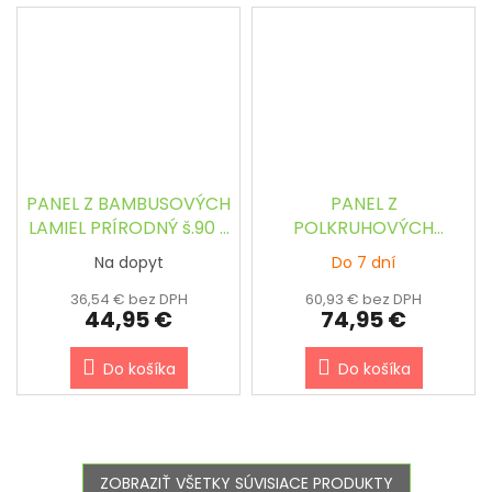
PANEL Z BAMBUSOVÝCH
PANEL Z
LAMIEL PRÍRODNÝ š.90 x
POLKRUHOVÝCH
v.180 cm
BAMBUSOVÝCH TYČÍ
Na dopyt
Do 7 dní
PRÍRODNÝ š.90 x v.180
cm
36,54 € bez DPH
60,93 € bez DPH
44,95 €
74,95 €
Do košíka
Do košíka
ZOBRAZIŤ VŠETKY SÚVISIACE PRODUKTY