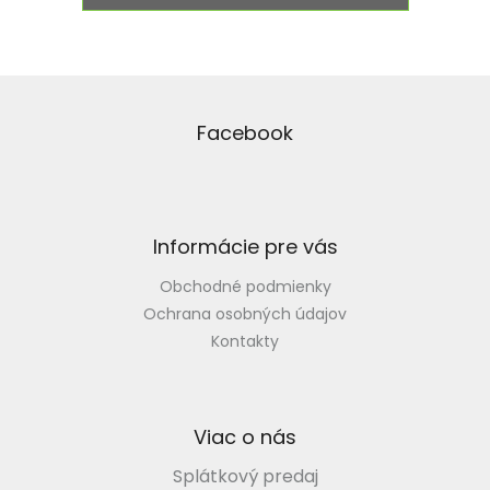
Z
á
p
Facebook
ä
t
i
e
Informácie pre vás
Obchodné podmienky
Ochrana osobných údajov
Kontakty
Viac o nás
Splátkový predaj