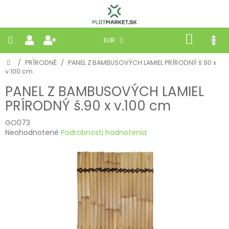
Prejsť
na
obsah
NÁKU
EUR
KOŠÍK
Domov
/
PRÍRODNÉ
/
PANEL Z BAMBUSOVÝCH LAMIEL PRÍRODNÝ š.90 x
PLETIVÁ
v.100 cm
PANEL Z BAMBUSOVÝCH LAMIEL
PANELY
PRÍRODNÝ š.90 x v.100 cm
BRÁNY
GO073
Priemerné
Neohodnotené
Podrobnosti hodnotenia
hodnotenie
MOBILNÉ
produktu
je
0,0
PRÍRODNÉ
z
5
hviezdičiek.
BETÓNOVÉ
STRIEŠKY