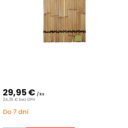
ČLÁNKY
Kalkulácia
zdarma
Kontakty
Mena
(EUR)
Prihlásenie
29,95 €
/ ks
24,35 € bez DPH
Jednotková
Do 7 dní
cena: