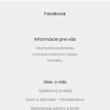
Z
á
p
Facebook
ä
t
i
e
Informácie pre vás
Obchodné podmienky
Ochrana osobných údajov
Kontakty
Viac o nás
Splátkový predaj
Dom a záhrada - Poradenstvo
Referencie plotov a brán