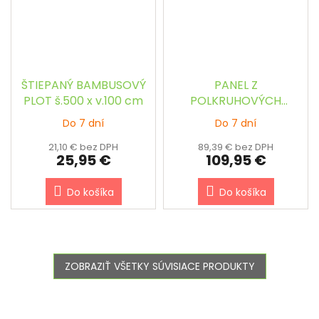
ŠTIEPANÝ BAMBUSOVÝ
PANEL Z
PLOT š.500 x v.100 cm
POLKRUHOVÝCH
BAMBUSOVÝCH TYČÍ
Do 7 dní
Do 7 dní
TMAVOHNEDÝ š.90 x
v.240 cm
21,10 € bez DPH
89,39 € bez DPH
25,95 €
109,95 €
Do košíka
Do košíka
ZOBRAZIŤ VŠETKY SÚVISIACE PRODUKTY