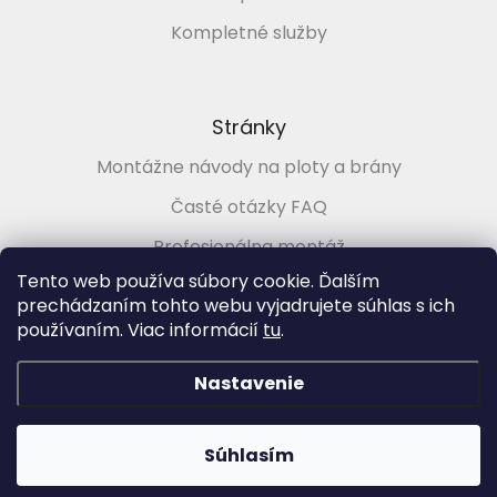
Kompletné služby
Stránky
Montážne návody na ploty a brány
Časté otázky FAQ
Profesionálna montáž
Tento web používa súbory cookie. Ďalším
Poradenstvo zadarmo
prechádzaním tohto webu vyjadrujete súhlas s ich
používaním. Viac informácií
tu
.
Vytvoril Shoptet
&
Nastavenie
Copyright 2026
PLOTMARKET.sk, Ploty a brány pre každého
.
Súhlasím
Všetky práva vyhradené.