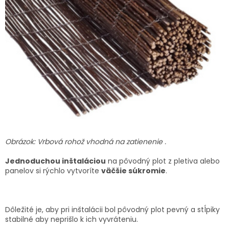
Obrázok: Vrbová rohož vhodná na zatienenie .
Jednoduchou inštaláciou
na pôvodný plot z pletiva alebo
panelov si rýchlo vytvoríte
väčšie súkromie
.
Dôležité je, aby pri inštalácii bol pôvodný plot pevný a stĺpiky
stabilné aby neprišlo k ich vyvráteniu.