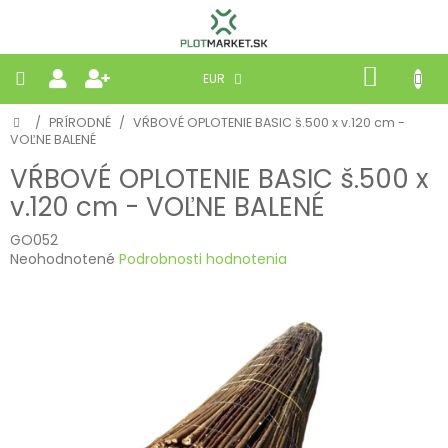
Prejsť
na
obsah
NÁKU
EUR
KOŠÍK
Domov
/
PRÍRODNÉ
/
VŔBOVÉ OPLOTENIE BASIC š.500 x v.120 cm -
PLETIVÁ
VOĽNE BALENÉ
VŔBOVÉ OPLOTENIE BASIC š.500 x
PANELY
v.120 cm - VOĽNE BALENÉ
BRÁNY
GO052
Priemerné
Neohodnotené
Podrobnosti hodnotenia
hodnotenie
MOBILNÉ
produktu
je
0,0
PRÍRODNÉ
z
5
hviezdičiek.
BETÓNOVÉ
STRIEŠKY