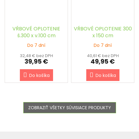
VŔBOVÉ OPLOTENIE
VŔBOVÉ OPLOTENIE 300
š.300 x v.100 cm
x 150 cm
Do 7 dní
Do 7 dní
32,48 € bez DPH
40,61 € bez DPH
39,95 €
49,95 €
Do košíka
Do košíka
ZOBRAZIŤ VŠETKY SÚVISIACE PRODUKTY
Z