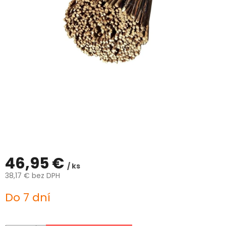
ČLÁNKY
Kalkulácia
zdarma
Kontakty
Mena
(EUR)
Prihlásenie
46,95 €
/ ks
38,17 € bez DPH
Jednotková
Do 7 dní
cena: