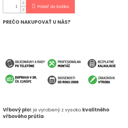
Pridať do košíka
PREČO NAKUPOVAŤ U NÁS?
Vŕbový plo
t je vyrobený z vysoko
kvalitného
vŕbového prútia
.