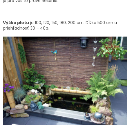
je pre vás to pravé riešenie.
Výška plotu
je 100, 120, 150, 180, 200 cm. Dĺžka 500 cm a
priehľadnosť 30 – 40%.