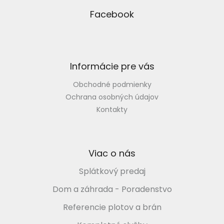
á
p
Facebook
ä
t
i
e
Informácie pre vás
Obchodné podmienky
Ochrana osobných údajov
Kontakty
Viac o nás
Splátkový predaj
Dom a záhrada - Poradenstvo
Referencie plotov a brán