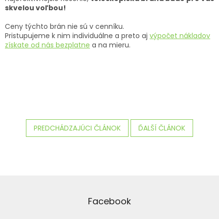
skvelou voľbou!
Ceny týchto brán nie sú v cenníku.
Pristupujeme k nim individuálne a preto aj
výpočet nákladov
získate od nás bezplatne
a na mieru.
PREDCHÁDZAJÚCI ČLÁNOK
ĎALŠÍ ČLÁNOK
Z
á
p
Facebook
ä