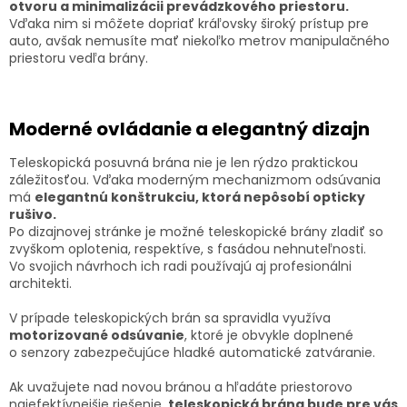
otvoru a minimalizácii prevádzkového priestoru.
Vďaka nim si môžete dopriať kráľovsky široký prístup pre
auto, avšak nemusíte mať niekoľko metrov manipulačného
priestoru vedľa brány.
Moderné ovládanie a elegantný dizajn
Teleskopická posuvná brána nie je len rýdzo praktickou
záležitosťou. Vďaka moderným mechanizmom odsúvania
má
elegantnú konštrukciu, ktorá nepôsobí opticky
rušivo.
Po dizajnovej stránke je možné teleskopické brány zladiť so
zvyškom oplotenia, respektíve, s fasádou nehnuteľnosti.
Vo svojich návrhoch ich radi používajú aj profesionálni
architekti.
V prípade teleskopických brán sa spravidla využíva
motorizované odsúvanie
, ktoré je obvykle doplnené
o senzory zabezpečujúce hladké automatické zatváranie.
Ak uvažujete nad novou bránou a hľadáte priestorovo
najefektívnejšie riešenie,
teleskopická brána bude pre vás