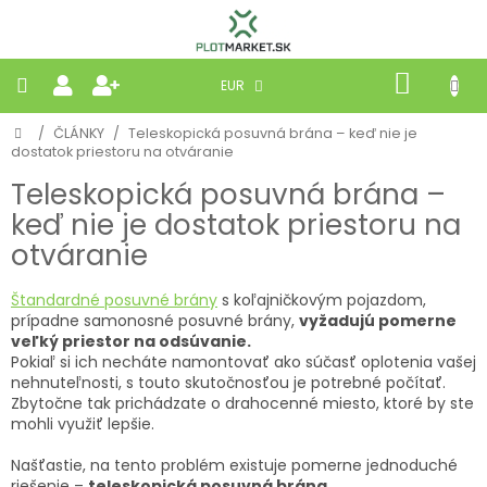
Prejsť
na
obsah
NÁKU
EUR
KOŠÍK
Domov
/
ČLÁNKY
/
Teleskopická posuvná brána – keď nie je
PLETIVÁ
dostatok priestoru na otváranie
Teleskopická posuvná brána –
PANELY
keď nie je dostatok priestoru na
otváranie
BRÁNY
Štandardné posuvné brány
s koľajničkovým pojazdom,
MOBILNÉ
prípadne samonosné posuvné brány,
vyžadujú pomerne
veľký priestor na odsúvanie.
Pokiaľ si ich necháte namontovať ako súčasť oplotenia vašej
PRÍRODNÉ
nehnuteľnosti, s touto skutočnosťou je potrebné počítať.
Zbytočne tak prichádzate o drahocenné miesto, ktoré by ste
mohli využiť lepšie.
BETÓNOVÉ
STRIEŠKY
Našťastie, na tento problém existuje pomerne jednoduché
riešenie –
teleskopická posuvná brána
.