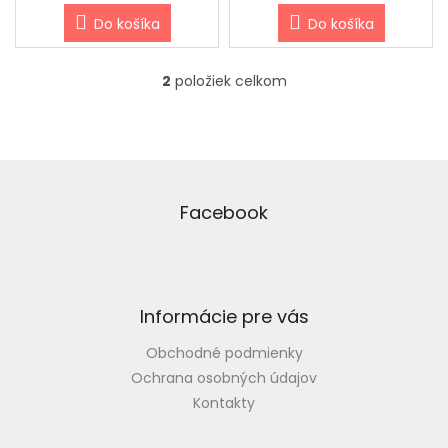
Do košíka
Do košíka
2
položiek celkom
O
v
l
á
d
Z
a
á
c
p
Facebook
i
ä
e
t
p
i
r
v
e
Informácie pre vás
k
y
Obchodné podmienky
v
ý
Ochrana osobných údajov
p
Kontakty
i
s