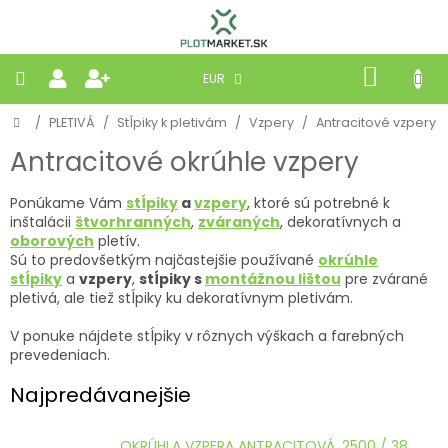
Prejsť
na
obsah
NÁKU
EUR
KOŠÍK
Domov
/
PLETIVÁ
/
Stĺpiky k pletivám
/
Vzpery
/
Antracitové vzpery
PLETIVÁ
Antracitové okrúhle vzpery
PANELY
Ponúkame
Vám
stĺpiky
a
vzpery
, ktoré sú potrebné k
inštalácii
štvorhranných
,
zváraných
, dekoratívnych a
BRÁNY
oborových
pletív.
Sú to predovšetkým najčastejšie používané
okrúhle
stĺpiky
a
vzpery
,
stĺpiky s
montážnou lištou
pre zvárané
MOBILNÉ
pletivá, ale tiež stĺpiky ku dekoratívnym pletivám.
V ponuke nájdete stĺpiky v rôznych výškach a farebných
PRÍRODNÉ
prevedeniach.
Najpredávanejšie
BETÓNOVÉ
STRIEŠKY
OKRÚHLA VZPERA ANTRACITOVÁ, 2500 / 38