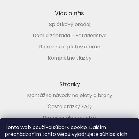
u
Viac o nás
Splátkový predaj
Dom a záhrada - Poradenstvo
Referencie plotov a brán
Kompletné služby
Stránky
Montážne návody na ploty a brány
Časté otázky FAQ
Profesionálna montáž
Tento web používa súbory cookie. Ďalším
Poradenstvo zadarmo
prechádzaním tohto webu vyjadrujete súhlas s ich