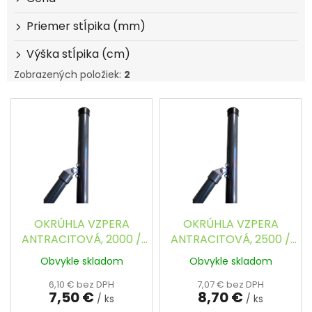
u
k
Priemer stĺpika (mm)
t
Výška stĺpika (cm)
o
v
Zobrazených položiek:
2
V
ý
p
i
s
p
r
o
d
OKRÚHLA VZPERA
OKRÚHLA VZPERA
u
ANTRACITOVÁ, 2000 /
ANTRACITOVÁ, 2500 /
k
38 mm
38 mm
Obvykle skladom
Obvykle skladom
t
o
6,10 € bez DPH
7,07 € bez DPH
7,50 €
8,70 €
v
/ ks
/ ks