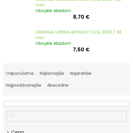
ČLÁNKY
mm
Obvykle skladom
Kalkulácia
8,70 €
zdarma
OKRÚHLA VZPERA ANTRACITOVÁ, 2000 / 38
Kontakty
mm
Obvykle skladom
Mena
(EUR)
7,50 €
Prihlásenie
R
a
Odporúčame
Najlacnejšie
Najdrahšie
d
e
Najpredávanejšie
Abecedne
n
i
e
p
r
o
d
Cena