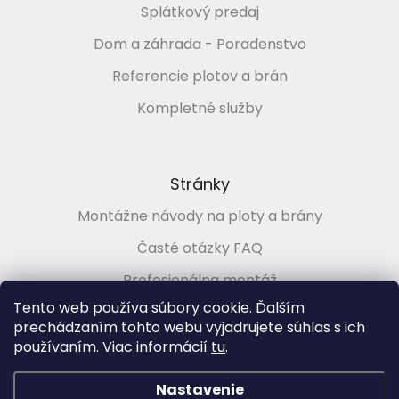
Splátkový predaj
Dom a záhrada - Poradenstvo
Referencie plotov a brán
Kompletné služby
Stránky
Montážne návody na ploty a brány
Časté otázky FAQ
Profesionálna montáž
Tento web používa súbory cookie. Ďalším
Poradenstvo zadarmo
prechádzaním tohto webu vyjadrujete súhlas s ich
používaním. Viac informácií
tu
.
Vytvoril Shoptet
&
Nastavenie