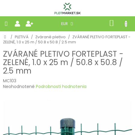
Prejsť
na
obsah
NÁKU
EUR
KOŠÍK
Domov
/
PLETIVÁ
/
Zvárané pletivo
/
ZVÁRANÉ PLETIVO FORTEPLAST -
PLETIVÁ
ZELENÉ, 1.0 x 25 m / 50.8 x 50.8 / 2.5 mm
ZVÁRANÉ PLETIVO FORTEPLAST -
PANELY
ZELENÉ, 1.0 x 25 m / 50.8 x 50.8 /
2.5 mm
BRÁNY
MC103
Priemerné
MOBILNÉ
Neohodnotené
Podrobnosti hodnotenia
hodnotenie
produktu
PRÍRODNÉ
je
0,0
z
BETÓNOVÉ
5
STRIEŠKY
hviezdičiek.