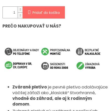
Pridať do košíka
PREČO NAKUPOVAŤ U NÁS?
Zvárané pletivo
je pevné pletivo odolávajúce
väčšej záťaži ako „klasické“ štvorhranné,
vhodné do záhrad, ale aj k rodinným
domom
.