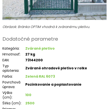
Obrázok: Bránka OPTIM vhodná k zváranému pletivu.
Dodatočné parametre
Kategória
:
Zvárané pletivo
Hmotnosť
:
27 kg
EAN
:
73144200
Typ
Zvárané ohradové pletivo v rolke
oplotenia
:
Farba
:
Zelená RAL 6073
Povrchová
Pozinkovanie a poplastovanie
úprava
:
Výška
100
(cm)
:
Šírka (cm)
:
2500