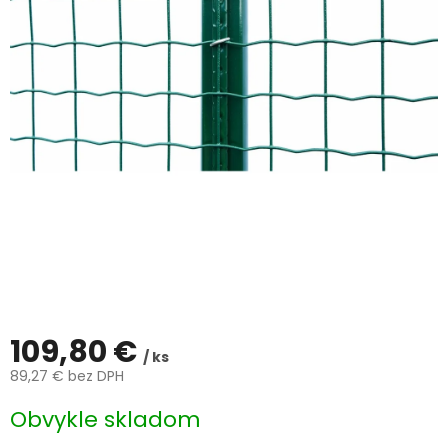
ČLÁNKY
Kalkulácia
zdarma
Kontakty
Mena
(EUR)
Prihlásenie
109,80 €
/ ks
89,27 € bez DPH
Jednotková
Obvykle skladom
cena: