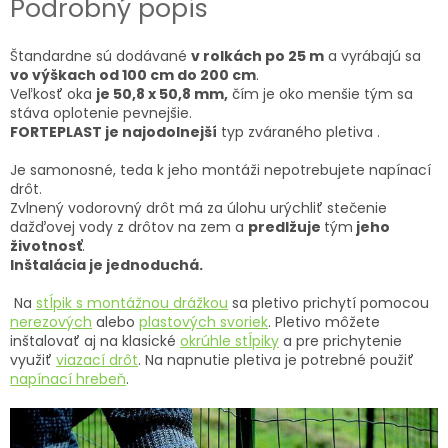
Podrobný popis
Štandardne sú dodávané
v rolkách po 25 m
a vyrábajú sa
vo výškach od 100 cm do 200 cm
.
Veľkosť oka
je 50,8
x 50,8 mm,
čím je oko menšie tým sa
stáva oplotenie pevnejšie.
FORTEPLAST je
najodolnejší
typ zváraného pletiva .
Je samonosné, teda k jeho montáži nepotrebujete napínací
drôt.
Zvlnený vodorovný drôt má za úlohu urýchliť stečenie
dažďovej vody z drôtov na zem a
predlžuje
tým
jeho
životnosť
.
Inštalácia je jednoduchá.
Na
stĺpik s montážnou drážkou
sa pletivo prichytí pomocou
nerezových
alebo
plastových svoriek
. Pletivo môžete
inštalovať aj na klasické
okrúhle stĺpiky
a pre prichytenie
využiť
viazací drôt
. Na napnutie pletiva je potrebné použiť
napínací hrebeň
.