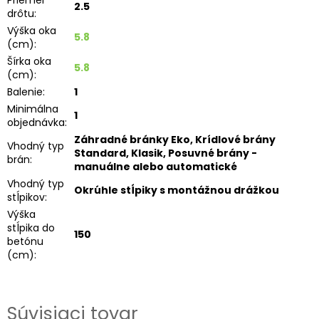
Priemer
2.5
drôtu
:
Výška oka
5.8
(cm)
:
Šírka oka
5.8
(cm)
:
Balenie
:
1
Minimálna
1
objednávka
:
Záhradné bránky Eko, Krídlové brány
Vhodný typ
Standard, Klasik, Posuvné brány -
brán
:
manuálne alebo automatické
Vhodný typ
Okrúhle stĺpiky s montážnou drážkou
stĺpikov
:
Výška
stĺpika do
150
betónu
(cm)
:
Súvisiaci tovar