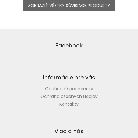
ZOBRAZIŤ VŠETKY SÚVISIACE PRODUKTY
Z
á
p
Facebook
ä
t
i
e
Informácie pre vás
Obchodné podmienky
Ochrana osobných údajov
Kontakty
Viac o nás