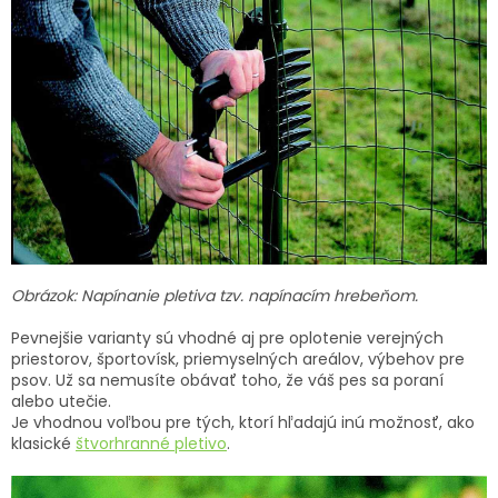
Obrázok: Napínanie pletiva tzv. napínacím hrebeňom.
Pevnejšie varianty sú vhodné aj pre oplotenie verejných
priestorov, športovísk, priemyselných areálov, výbehov pre
psov. Už sa nemusíte obávať toho, že váš pes sa poraní
alebo utečie.
Je vhodnou voľbou pre tých, ktorí hľadajú inú možnosť, ako
klasické
štvorhranné pletivo
.