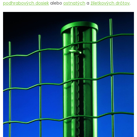
podhrabových dosiek
alebo
ostnatých
a
žiletkových drôtov
.