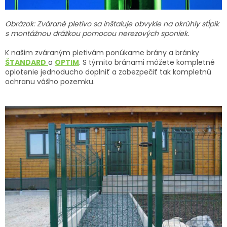
Obrázok: Zvárané pletivo sa inštaluje obvykle na okrúhly stĺpik
s montážnou drážkou pomocou nerezových sponiek.
K našim zváraným pletivám ponúkame brány a bránky
ŠTANDARD
a
OPTIM
. S týmito bránami môžete kompletné
oplotenie jednoducho doplniť a zabezpečiť tak kompletnú
ochranu vášho pozemku.