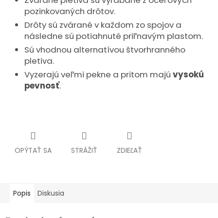
Zvárané pletivá sú vyrábané z oceľových
pozinkovaných drôtov.
Drôty sú zvárané v každom zo spojov a
následne sú potiahnuté priľnavým plastom.
Sú vhodnou alternatívou štvorhranného
pletiva.
Vyzerajú veľmi pekne a pritom majú
vysokú
pevnosť
.
OPÝTAŤ SA
STRÁŽIŤ
ZDIEĽAŤ
Popis
Diskusia