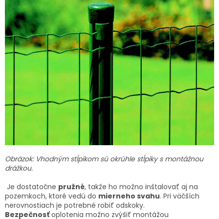
Obrázok: Vhodným stĺpikom sú okrúhle stĺpiky s montážnou
drážkou.
Je dostatočne
pružné
, takže ho možno inštalovať aj na
pozemkoch, ktoré vedú do
mierneho svahu
. Pri väčších
nerovnostiach je potrebné robiť odskoky.
Bezpečnosť
oplotenia možno zvýšiť montážou