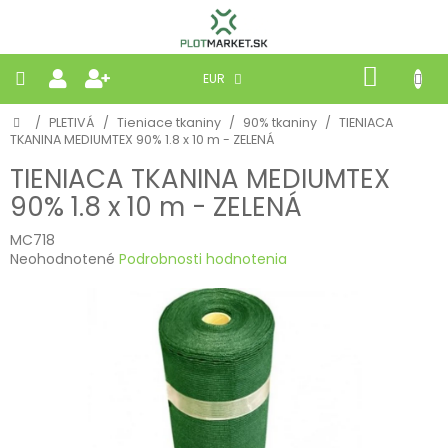
Prejsť
na
obsah
NÁKU
EUR
KOŠÍK
Domov
/
PLETIVÁ
/
Tieniace tkaniny
/
90% tkaniny
/
TIENIACA
PLETIVÁ
TKANINA MEDIUMTEX 90% 1.8 x 10 m - ZELENÁ
TIENIACA TKANINA MEDIUMTEX
PANELY
90% 1.8 x 10 m - ZELENÁ
BRÁNY
MC718
Priemerné
Neohodnotené
Podrobnosti hodnotenia
hodnotenie
MOBILNÉ
produktu
je
0,0
PRÍRODNÉ
z
5
hviezdičiek.
BETÓNOVÉ
STRIEŠKY