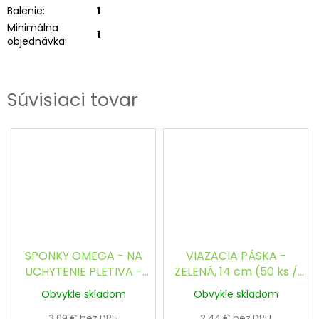
Balenie
:
1
Minimálna
1
objednávka
:
Súvisiaci tovar
SPONKY OMEGA - NA
VIAZACIA PÁSKA -
UCHYTENIE PLETIVA -
ZELENÁ, 14 cm (50 ks /
ZELENÉ (200 ks / bal.)
bal.)
Obvykle skladom
Obvykle skladom
3,09 € bez DPH
2,44 € bez DPH