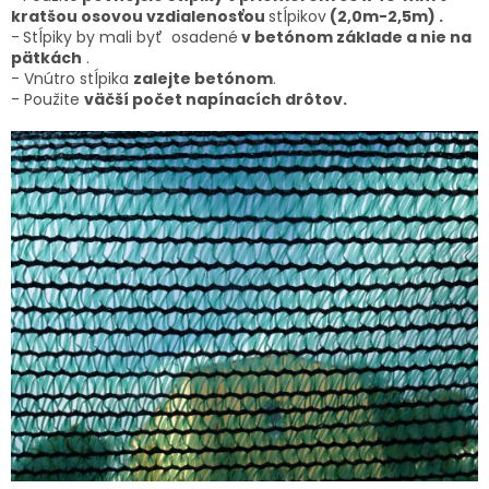
kratšou osovou vzdialenosťou
stĺpikov
(2,0m-2,5m) .
-
Stĺpiky by mali byť osadené
v betónom základe a nie na
pätkách
.
- Vnútro stĺpika
zalejte betónom
.
- Použite
väčší počet napínacích drôtov.