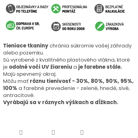
Tieniace tkaniny
chránia súkromie vašej záhrady
alebo pozemku.
Sú vyrobené z kvalitného plastového vlákna, ktoré
je
odolné voči UV žiareniu
a
je farebne stále.
Majú spevnený okraj.
Môžu mať
rôznu tienivosť - 30%, 80%, 90%, 95%,
100%
a farebné prevedenie - zelené, hnedé, sivé,
antracitové.
Vyrábajú sa v rôznych výškach a dĺžkach.