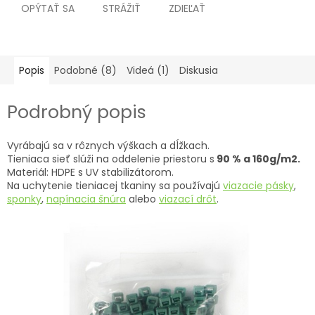
OPÝTAŤ SA
STRÁŽIŤ
ZDIEĽAŤ
Popis
Podobné (8)
Videá (1)
Diskusia
Podrobný popis
Vyrábajú sa v rôznych výškach a dĺžkach.
Tieniaca sieť slúži na oddelenie priestoru s
90 % a 160g/m2.
Materiál: HDPE s UV stabilizátorom.
Na uchytenie tieniacej tkaniny sa používajú
viazacie pásky
,
sponky
,
napínacia šnúra
alebo
viazací
drôt
.