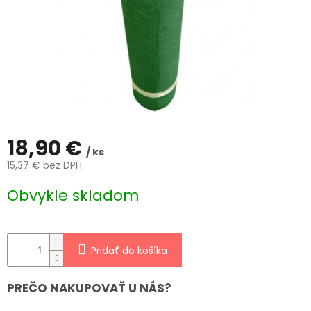
ČLÁNKY
Kalkulácia
zdarma
Kontakty
Mena
(EUR)
18,90 €
Prihlásenie
/ ks
15,37 € bez DPH
Jednotková
Obvykle skladom
cena:
Pridať do košíka
PREČO NAKUPOVAŤ U NÁS?