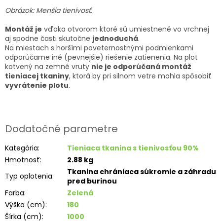
Obrázok: Menšia tienivosť.
Montáž je
vďaka otvorom ktoré sú umiestnené vo vrchnej
aj spodne časti skutočne
jednoduchá
.
Na miestach s horšími poveternostnými podmienkami
odporúčame iné (pevnejšie) riešenie zatienenia. Na plot
kotvený na zemné vruty
nie je odporúčaná montáž
tieniacej tkaniny
, ktorá by pri silnom vetre mohla spôsobiť
vyvrátenie plotu
.
Dodatočné parametre
Kategória
:
Tieniaca tkanina s tienivosťou 90%
Hmotnosť
:
2.88 kg
Tkanina chrániaca súkromie a záhradu
Typ oplotenia
:
pred burinou
Farba
:
Zelená
Výška (cm)
:
180
Šírka (cm)
:
1000