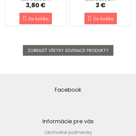
3,80 €
3 €
Do košíka
Do košíka
ZOBRAZIŤ VŠETKY SÚVISIACE PRODUKTY
Z
á
p
Facebook
ä
t
i
e
Informácie pre vás
Obchodné podmienky