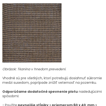
Obrázok: Tkanina v hnedom prevedení.
Vhodné sú pre všetkých, ktorí potrebujú dosiahnuť súkromie
medzi susedom, poprípade znížiť veternosť na pozemku.
Odporúčame dodatočné spevnenie plotu
nasledujúcimi
spôsobmi:
-
Použite
pevnejšie stĺpiky
s
priemerom 60 x 40 mm
s