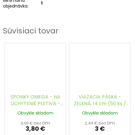
Minimálna
1
objednávka
:
Súvisiaci tovar
SPONKY OMEGA - NA
VIAZACIA PÁSKA -
UCHYTENIE PLETIVA -
ZELENÁ, 14 cm (50 ks /
ZELENÉ (200 ks / bal.)
bal.)
Obvykle skladom
Obvykle skladom
3,09 € bez DPH
2,44 € bez DPH
3,80 €
3 €