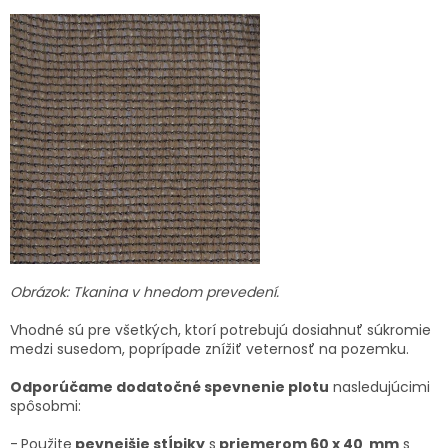
Obrázok: Tkanina v hnedom prevedení.
Vhodné sú pre všetkých, ktorí potrebujú dosiahnuť súkromie
medzi susedom, poprípade znížiť veternosť na pozemku.
Odporúčame dodatočné spevnenie plotu
nasledujúcimi
spôsobmi:
-
Použite
pevnejšie stĺpiky
s
priemerom 60 x 40 mm
s