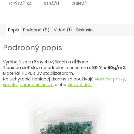
OPÝTAŤ SA
STRÁŽIŤ
ZDIEĽAŤ
Popis
Podobné (8)
Videá (1)
Diskusia
Podrobný popis
Vyrábajú sa v rôznych výškach a dĺžkach.
Tieniaca sieť slúži na oddelenie priestoru s
80 % a 90g/m2.
Materiál: HDPE s UV stabilizátorom.
Na uchytenie tieniacej tkaniny sa používajú
viazacie pásky
,
sponky
,
napínacia šnúra
alebo
viazací
drôt
.