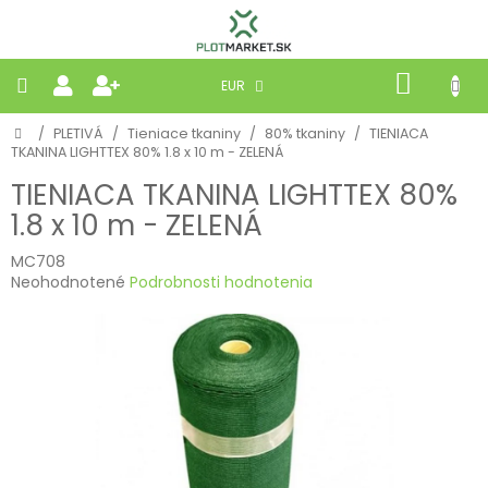
Prejsť
na
obsah
NÁKU
EUR
KOŠÍK
Domov
/
PLETIVÁ
/
Tieniace tkaniny
/
80% tkaniny
/
TIENIACA
PLETIVÁ
TKANINA LIGHTTEX 80% 1.8 x 10 m - ZELENÁ
TIENIACA TKANINA LIGHTTEX 80%
PANELY
1.8 x 10 m - ZELENÁ
BRÁNY
MC708
Priemerné
Neohodnotené
Podrobnosti hodnotenia
hodnotenie
MOBILNÉ
produktu
je
0,0
PRÍRODNÉ
z
5
hviezdičiek.
BETÓNOVÉ
STRIEŠKY