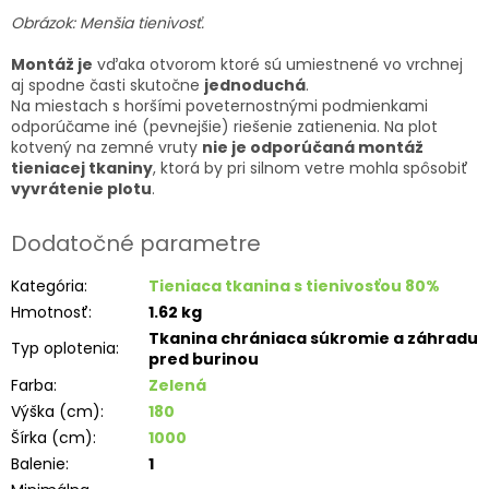
Obrázok: Menšia tienivosť.
Montáž je
vďaka otvorom ktoré sú umiestnené vo vrchnej
aj spodne časti skutočne
jednoduchá
.
Na miestach s horšími poveternostnými podmienkami
odporúčame iné (pevnejšie) riešenie zatienenia. Na plot
kotvený na zemné vruty
nie je odporúčaná montáž
tieniacej tkaniny
, ktorá by pri silnom vetre mohla spôsobiť
vyvrátenie plotu
.
Dodatočné parametre
Kategória
:
Tieniaca tkanina s tienivosťou 80%
Hmotnosť
:
1.62 kg
Tkanina chrániaca súkromie a záhradu
Typ oplotenia
:
pred burinou
Farba
:
Zelená
Výška (cm)
:
180
Šírka (cm)
:
1000
Balenie
:
1