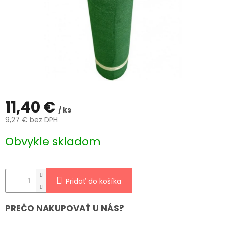
ČLÁNKY
Kalkulácia
zdarma
Kontakty
Mena
(EUR)
11,40 €
Prihlásenie
/ ks
9,27 € bez DPH
Jednotková
Obvykle skladom
cena:
Pridať do košíka
PREČO NAKUPOVAŤ U NÁS?