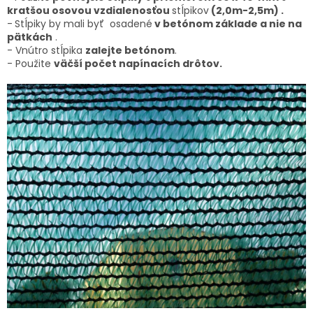
kratšou osovou vzdialenosťou
stĺpikov
(2,0m-2,5m) .
-
Stĺpiky by mali byť osadené
v betónom základe a nie na
pätkách
.
- Vnútro stĺpika
zalejte betónom
.
- Použite
väčší počet napínacích drôtov.