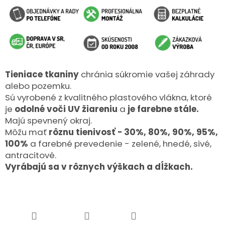
Tieniace tkaniny
chránia súkromie vašej záhrady
alebo pozemku.
Sú vyrobené z kvalitného plastového vlákna, ktoré
je
odolné voči UV žiareniu
a
je farebne stále.
Majú spevnený okraj.
Môžu mať
rôznu tienivosť - 30%, 80%, 90%, 95%,
100%
a farebné prevedenie - zelené, hnedé, sivé,
antracitové.
Vyrábajú sa v rôznych výškach a dĺžkach.