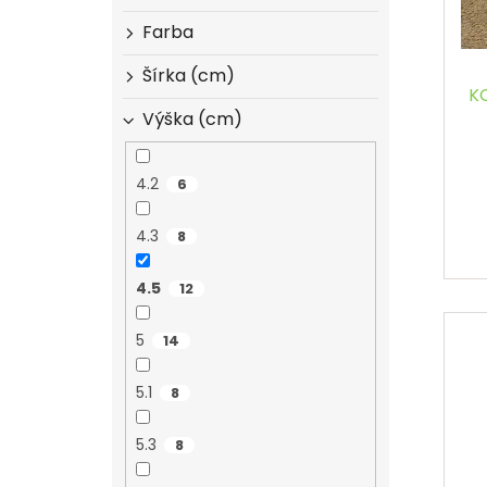
o
u
Farba
d
k
u
t
Šírka (cm)
k
o
K
t
v
Výška (cm)
o
v
4.2
6
4.3
8
4.5
12
5
14
5.1
8
5.3
8