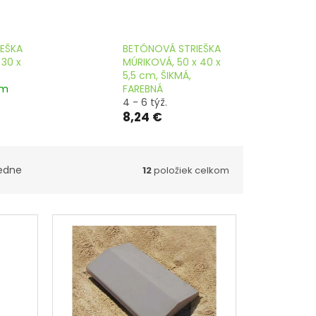
striešky
striešky
EŠKA
BETÓNOVÁ STRIEŠKA
 30 x
MÚRIKOVÁ, 50 x 40 x
5,5 cm, ŠIKMÁ,
om
FAREBNÁ
4 - 6 týž.
8,24 €
edne
12
položiek celkom