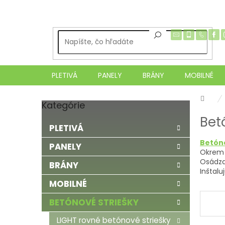
Prejsť
na
obsah
PLETIVÁ
PANELY
BRÁNY
MOBILNÉ
Dom
Kategórie
Preskočiť
B
kategórie
Bet
o
PLETIVÁ
č
Betóno
n
PANELY
Okrem 
ý
Osádza
BRÁNY
p
Inštal
a
MOBILNÉ
n
e
BETÓNOVÉ STRIEŠKY
l
LIGHT rovné betónové striešky