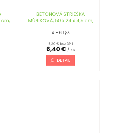
A
BETÓNOVÁ STRIEŠKA
5 cm,
MÚRIKOVÁ, 50 x 24 x 4,5 cm,
ŠIKMÁ, FAREBNÁ
4 - 6 týž.
5,20 € bez DPH
6,40 €
/ ks
DETAIL