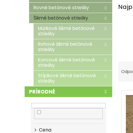
Najp
Rovné betónové striešky
Šikmé betónové striešky
Múrikové šikmé betónové
striešky
Rohové šikmé betónové
striešky
Koncové šikmé betónové
R
striešky
a
Odpo
Stĺpikové šikmé betónové
d
striešky
e
V
n
PRÍRODNÉ
ý
i
p
e
i
p
s
r
p
o
r
d
Cena