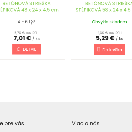
BETÓNOVÁ STRIEŠKA
BETÓNOVÁ STRIEŠK
ĹPIKOVÁ 48 x 24 x 4.5 cm
STĹPIKOVÁ 58 x 24 x 4.5
- OBDĹŽNIKOVÁ, ŠIKMÁ,
OBDĹŽNIKOVÁ, ŠIKM
4 - 6 týž.
Obvykle skladom
FAREBNÁ
5,70 € bez DPH
4,30 € bez DPH
7,01 €
5,29 €
/ ks
/ ks
DETAIL
Do košíka
O
v
l
á
d
a
c
i
e
e pre vás
Viac o nás
p
r