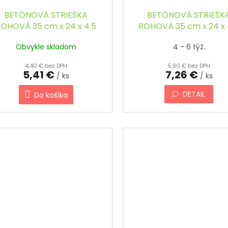
BETÓNOVÁ STRIEŠKA
BETÓNOVÁ STRIEŠK
ROHOVÁ 35 cm x 24 x 4.5
ROHOVÁ 35 cm x 24 x 
cm, ŠIKMÁ
cm, ŠIKMÁ, FAREBN
Obvykle skladom
4 - 6 týž.
4,40 € bez DPH
5,90 € bez DPH
5,41 €
7,26 €
/ ks
/ ks
DETAIL
Do košíka