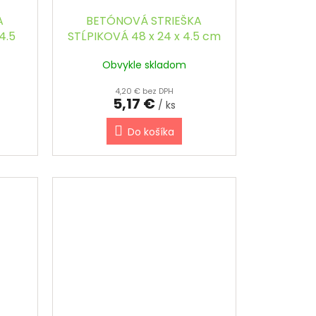
A
BETÓNOVÁ STRIEŠKA
4.5
STĹPIKOVÁ 48 x 24 x 4.5 cm
Á
- OBDĹŽNIKOVÁ, ŠIKMÁ
Obvykle skladom
4,20 € bez DPH
5,17 €
/ ks
Do košíka