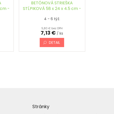
A
BETÓNOVÁ STRIEŠKA
 cm -
STĹPIKOVÁ 58 x 24 x 4.5 cm -
Á
OBDĹŽNIKOVÁ, ŠIKMÁ,
4 - 6 týž.
FAREBNÁ
5,80 € bez DPH
7,13 €
/ ks
DETAIL
Stránky