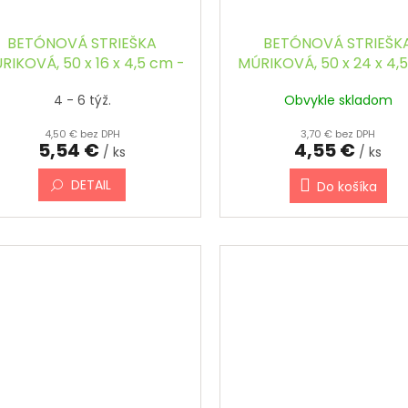
BETÓNOVÁ STRIEŠKA
BETÓNOVÁ STRIEŠK
RIKOVÁ, 50 x 16 x 4,5 cm -
MÚRIKOVÁ, 50 x 24 x 4,
ŠIKMÁ, FAREBNÁ
ŠIKMÁ
4 - 6 týž.
Obvykle skladom
4,50 € bez DPH
3,70 € bez DPH
5,54 €
4,55 €
/ ks
/ ks
DETAIL
Do košíka