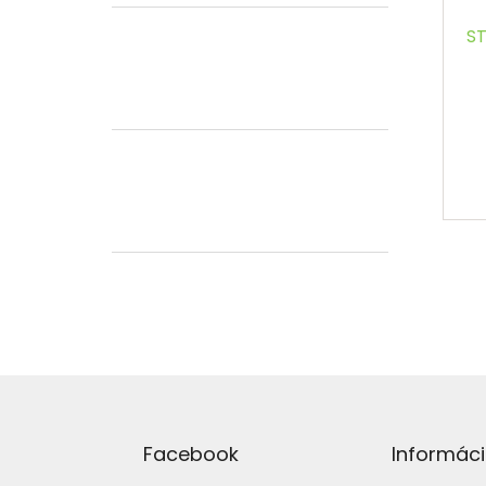
ST
Z
á
p
Facebook
Informáci
ä
t