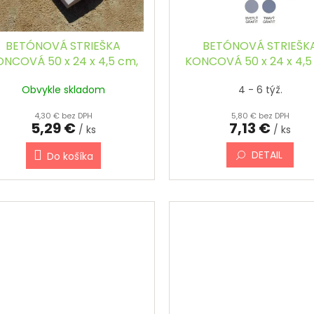
BETÓNOVÁ STRIEŠKA
BETÓNOVÁ STRIEŠK
ONCOVÁ 50 x 24 x 4,5 cm,
KONCOVÁ 50 x 24 x 4,5
ŠIKMÁ
ŠIKMÁ, FAREBNÁ
Obvykle skladom
4 - 6 týž.
4,30 € bez DPH
5,80 € bez DPH
5,29 €
7,13 €
/ ks
/ ks
DETAIL
Do košíka