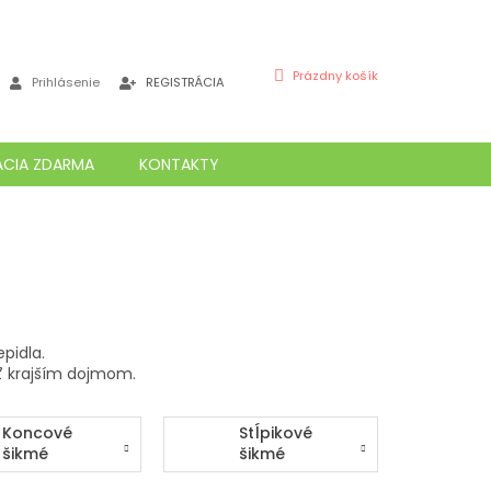
NÁKUPNÝ
Prázdny košík
Prihlásenie
REGISTRÁCIA
KOŠÍK
ÁCIA ZDARMA
KONTAKTY
pidla.
iť krajším dojmom.
Koncové
Stĺpikové
šikmé
šikmé
betónové
betónové