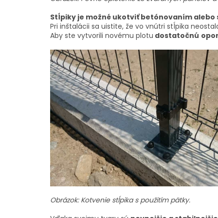
Stĺpiky je možné ukotviť betónovaním alebo 
Pri inštalácii sa uistite, že vo vnútri stĺpika neosta
Aby ste vytvorili novému plotu
dostatočnú
opo
Obrázok: Kotvenie stĺpika s použitím pätky.