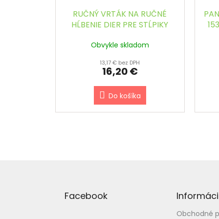
RUČNÝ VRTÁK NA RUČNÉ
PAN
HĹBENIE DIER PRE STĹPIKY
153
PRIEMER 15 cm
Obvykle skladom
13,17 € bez DPH
16,20 €
Do košíka
Z
á
p
Facebook
Informáci
ä
t
Obchodné 