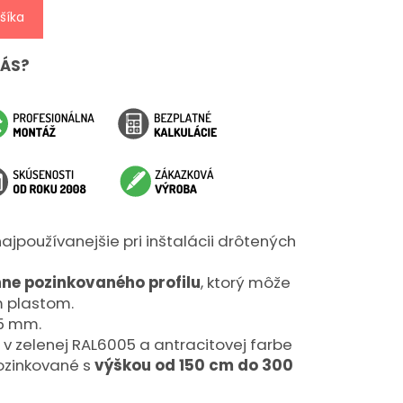
šíka
NÁS?
ajpoužívanejšie pri inštalácii drôtených
ne pozinkovaného profilu
, ktorý môže
m plastom.
,5 mm.
v zelenej RAL6005 a antracitovej farbe
ozinkované s
výškou od 150 cm do 300