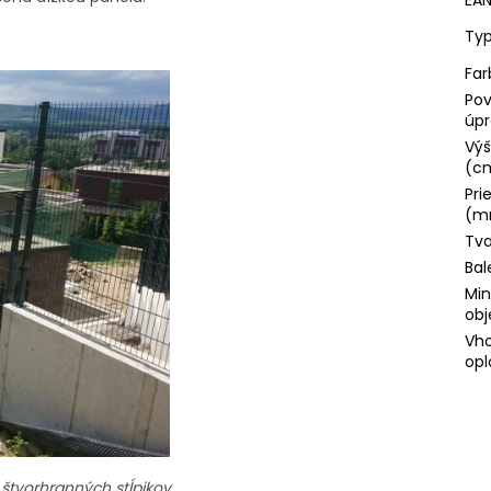
Typ
Far
Po
úp
Výš
(c
Pri
(m
Tva
Bal
Min
obj
Vho
opl
štvorhranných stĺpikov.