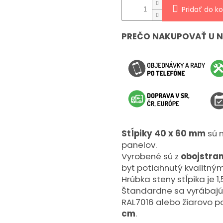
Pridať do ko
PREČO NAKUPOVAŤ U 
Stĺpiky 40 x 60 mm
sú n
panelov.
Vyrobené sú z
obojstran
byt potiahnutý kvalitný
Hrúbka steny stĺpika je 1
Štandardne sa vyrábajú 
RAL7016 alebo žiarovo p
cm
.