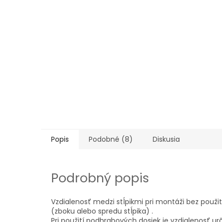
Popis
Podobné (8)
Diskusia
Podrobný popis
Vzdialenosť medzi stĺpikmi pri montáži bez použi
(zboku alebo spredu stĺpika) .
Pri použití podhrabových dosiek je vzdialenosť ur