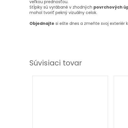
veľkou prednosťou.
Stĺpiky sú vyrábané v zhodných
povrchových úp
mohol tvoriť pekný vizuálny celok.
Objednajte
si ešte dnes a zmeňte svoj exteriér
Súvisiaci tovar