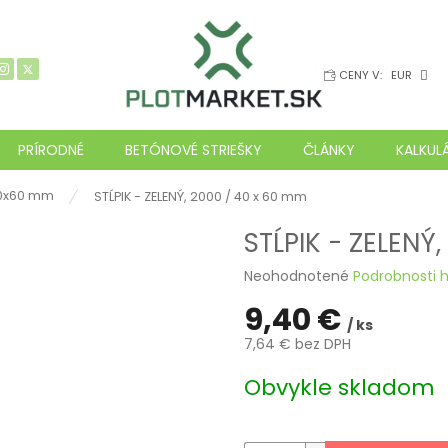
CENY V:
EUR
PRÍRODNÉ
BETÓNOVÉ STRIEŠKY
ČLÁNKY
KALKUL
40x60 mm
STĹPIK - ZELENÝ, 2000 / 40 x 60 mm
STĹPIK - ZELENÝ
Priemerné
Neohodnotené
Podrobnosti 
hodnotenie
9,40 €
produktu
/ ks
je
7,64 € bez DPH
0,0
z
Jednotková
Obvykle skladom
5
cena:
hviezdičiek.