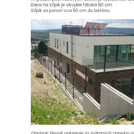
Diera na stĺpik je obvykle hlboká 80 cm.
Stĺpik sa ponorí cca 50 cm do betónu.
Obrázok: Pevné oplotenie zo zváraných panelov a 