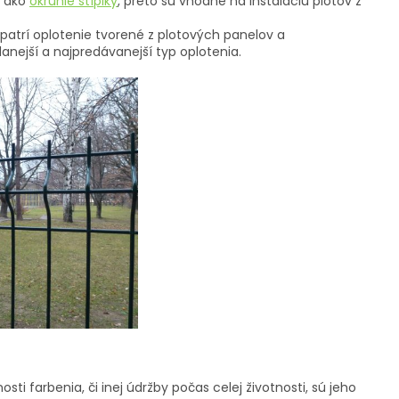
ako
okrúhle stĺpiky
, preto sú vhodné na inštaláciu plotov z
patrí oplotenie tvorené z plotových panelov a
nejší a najpredávanejší typ oplotenia.
sti farbenia, či inej údržby počas celej životnosti, sú jeho