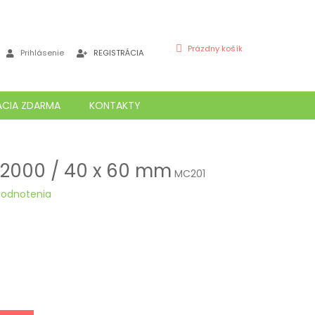
NÁKUPNÝ
Prázdny košík
Prihlásenie
REGISTRÁCIA
KOŠÍK
ÁCIA ZDARMA
KONTAKTY
, 2000 / 40 x 60 mm
MC201
hodnotenia