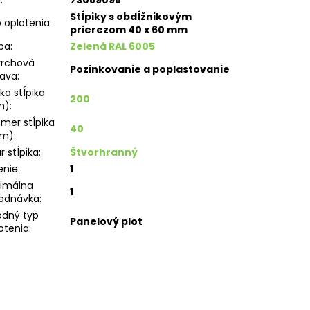
Stĺpiky s obdĺžnikovým
 oplotenia
:
prierezom 40 x 60 mm
ba
:
Zelená RAL 6005
vrchová
Pozinkovanie a poplastovanie
rava
:
ka stĺpika
200
m)
:
emer stĺpika
40
m)
:
r stĺpika
:
Štvorhranný
enie
:
1
imálna
1
ednávka
:
dný typ
Panelový plot
otenia
: