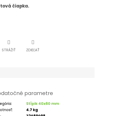
stová čiapka.
STRÁŽIŤ
ZDIEĽAŤ
datočné parametre
egória
:
Stĺpik 40x60 mm
otnosť
:
4.7 kg
N
:
73089098