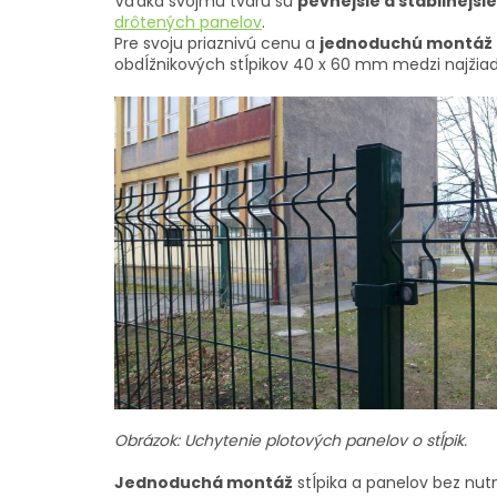
Vďaka svojmu tvaru sú
pevnejšie a stabilnejšie
drôtených panelov
.
Pre svoju priaznivú cenu a
jednoduchú montáž
obdĺžnikových stĺpikov 40 x 60 mm medzi najžiada
Obrázok: Uchytenie plotových panelov o stĺpik.
Jednoduchá montáž
stĺpika a panelov bez nutno