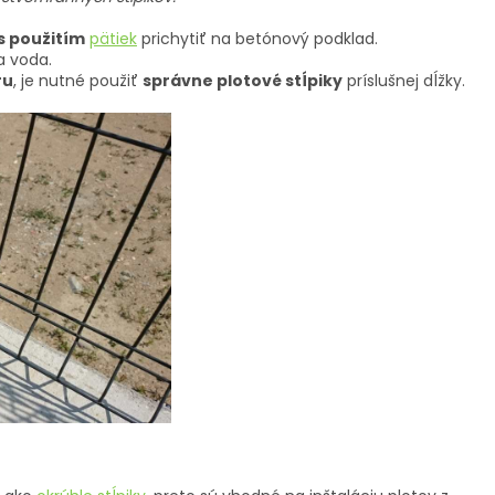
s použitím
pätiek
prichytiť na betónový podklad.
la voda.
ru
, je nutné použiť
správne plotové stĺpiky
príslušnej dĺžky.