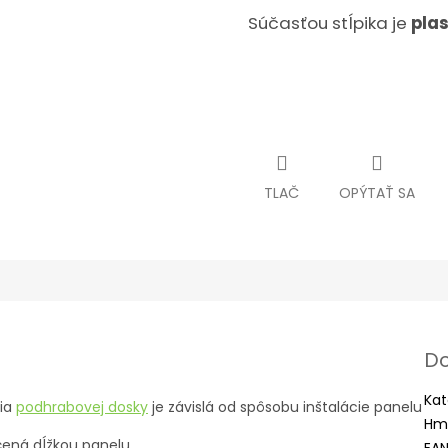
Súčasťou stĺpika je
pla
TLAČ
OPÝTAŤ SA
Do
Kat
tia
podhrabovej dosky
je závislá od spôsobu inštalácie panelu
Hm
čená dĺžkou panelu.
EA