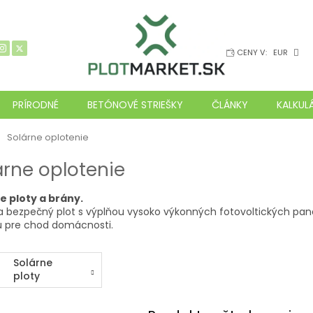
CENY V:
EUR
PRÍRODNÉ
BETÓNOVÉ STRIEŠKY
ČLÁNKY
KALKUL
ov
Solárne oplotenie
árne oplotenie
e ploty a brány.
a bezpečný plot s výplňou vysoko výkonných fotovoltických pan
u pre chod domácnosti.
Solárne
ploty