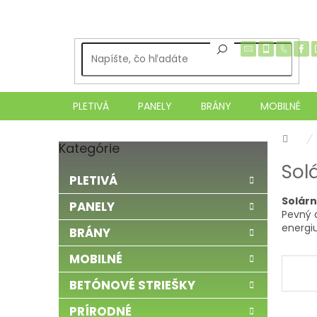
Prejsť
na
obsah
PLETIVÁ
PANELY
BRÁNY
MOBILNÉ
Dom
Kategórie
Preskočiť
B
kategórie
Sol
o
PLETIVÁ
č
Solárn
n
PANELY
Pevný 
ý
energi
BRÁNY
p
a
MOBILNÉ
n
e
BETÓNOVÉ STRIEŠKY
l
PRÍRODNÉ