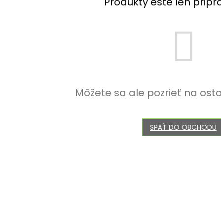
Produkty ešte len prip
Môžete sa ale pozrieť na ost
SPÄŤ DO OBCHODU