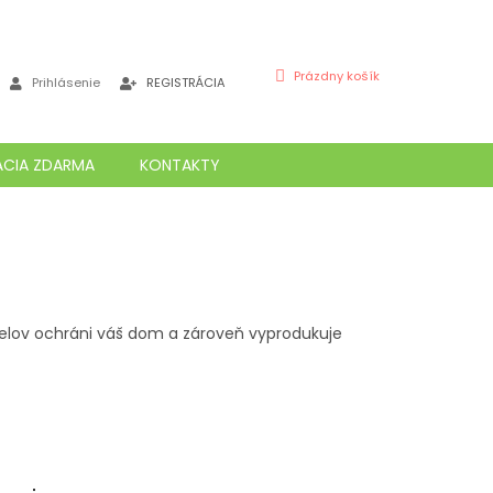
NÁKUPNÝ
Prázdny košík
Prihlásenie
REGISTRÁCIA
KOŠÍK
ÁCIA ZDARMA
KONTAKTY
elov ochráni váš dom a zároveň vyprodukuje