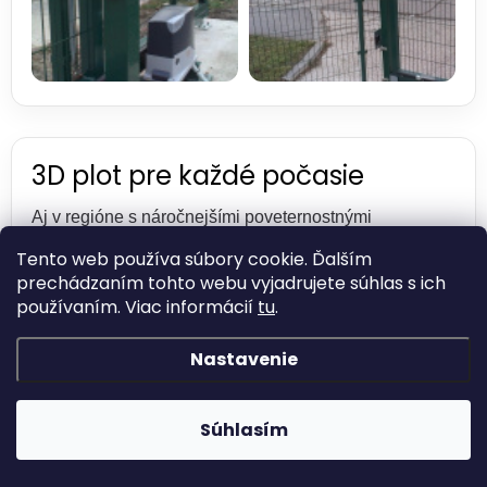
3D plot pre každé počasie
Aj v regióne s náročnejšími poveternostnými
podmienkami si kvalitný plot nájde svoje uplatnenie.
Tento web používa súbory cookie. Ďalším
prechádzaním tohto webu vyjadrujete súhlas s ich
používaním. Viac informácií
tu
.
Nastavenie
Súhlasím