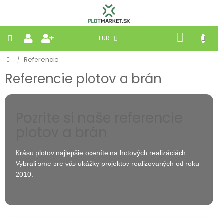
Prejsť
na
obsah
NÁKU
EUR
KOŠÍK
Domov
/
Referencie
PLETIVÁ
Referencie plotov a brán
PANELY
BRÁNY
Pozrite si naše referencie
plotov a brán
MOBILNÉ
Krásu plotov najlepšie oceníte na hotových realizáciách.
Vybrali sme pre vás ukážky projektov realizovaných od roku
PRÍRODNÉ
2010.
BETÓNOVÉ
STRIEŠKY