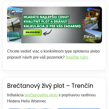
ČLÁNKY
Kalkulácia
zdarma
Kontakty
Mena
(EUR)
Chcete vedieť viac o konkrétnom type oplotenia alebo
Prihlásenie
pripraviť návrh pre váš pozemok?
Napíšte nám
.
Brečtanový živý plot – Trenčín
Inštalácia
brečtanového plotu
s popínavou rastlinou
Hedera Helix Woerner.