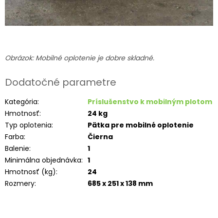
Obrázok: Mobilné oplotenie je dobre skladné.
Dodatočné parametre
Kategória
:
Príslušenstvo k mobilným plotom
Hmotnosť
:
24 kg
Typ oplotenia
:
Pätka pre mobilné oplotenie
Farba
:
Čierna
Balenie
:
1
Minimálna objednávka
:
1
Hmotnosť (kg)
:
24
Rozmery
:
685 x 251 x 138 mm