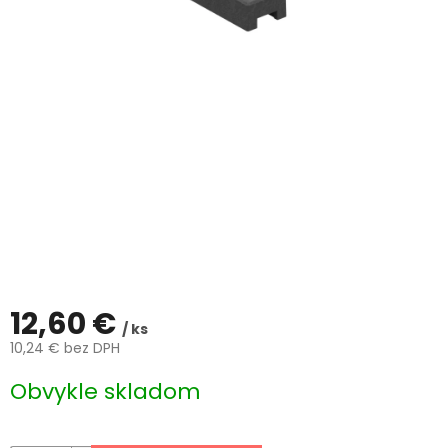
ČLÁNKY
Kalkulácia
zdarma
Kontakty
Mena
(EUR)
Prihlásenie
12,60 €
/ ks
10,24 € bez DPH
Jednotková
Obvykle skladom
cena: