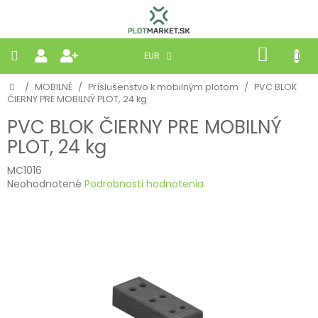
Prejsť
na
obsah
NÁKU
EUR
KOŠÍK
Domov
/
MOBILNÉ
/
Príslušenstvo k mobilným plotom
/
PVC BLOK
PLETIVÁ
ČIERNY PRE MOBILNÝ PLOT, 24 kg
PVC BLOK ČIERNY PRE MOBILNÝ
PANELY
PLOT, 24 kg
BRÁNY
MC1016
Priemerné
Neohodnotené
Podrobnosti hodnotenia
hodnotenie
MOBILNÉ
produktu
je
0,0
PRÍRODNÉ
z
5
hviezdičiek.
BETÓNOVÉ
STRIEŠKY