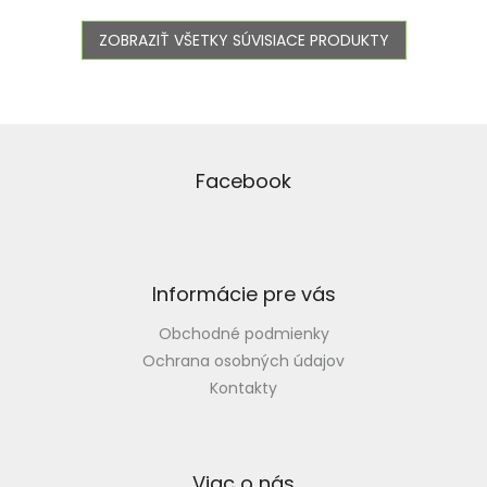
ZOBRAZIŤ VŠETKY SÚVISIACE PRODUKTY
Z
á
p
Facebook
ä
t
i
e
Informácie pre vás
Obchodné podmienky
Ochrana osobných údajov
Kontakty
Viac o nás