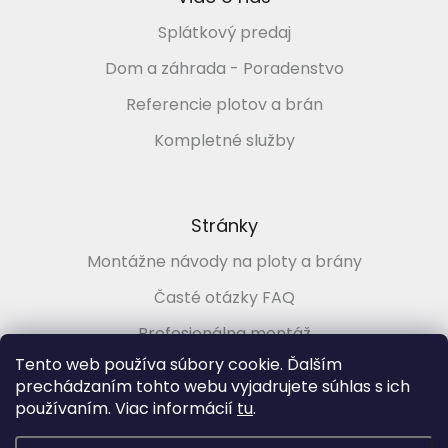
Splátkový predaj
Dom a záhrada - Poradenstvo
Referencie plotov a brán
Kompletné služby
Stránky
Montážne návody na ploty a brány
Časté otázky FAQ
Profesionálna montáž
Tento web používa súbory cookie. Ďalším
Poradenstvo zadarmo
prechádzaním tohto webu vyjadrujete súhlas s ich
používaním. Viac informácií
tu
.