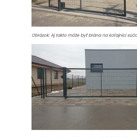
Obrázok: Aj takto môže byť brána na koľajnici s