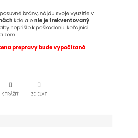
osuvné brány, nájdu svoje využitie v
rmách
kde ale
nie je frekventovaný
 aby neprišlo k poškodeniu koľajnici
a zemi.
Cena prepravy bude vypočítaná
STRÁŽIŤ
ZDIEĽAŤ