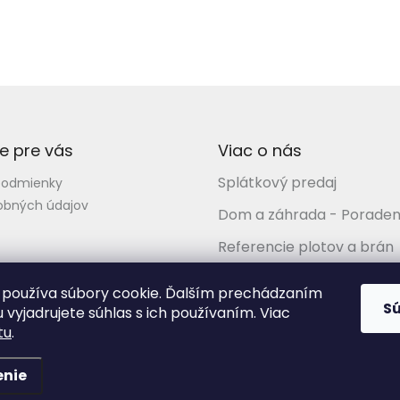
e pre vás
Viac o nás
Splátkový predaj
podmienky
obných údajov
Dom a záhrada - Poraden
Referencie plotov a brán
Kompletné služby
používa súbory cookie. Ďalším prechádzaním
S
 vyjadrujete súhlas s ich používaním. Viac
tu
.
 každého
. Všetky práva vyhradené.
enie