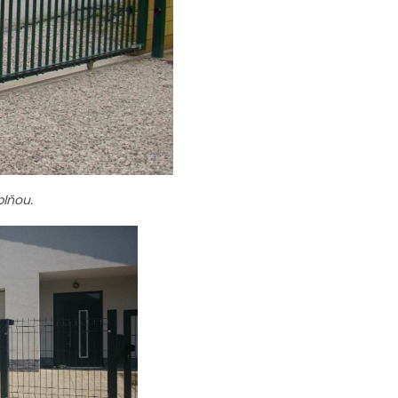
plňou.