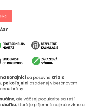
šíka
NÁS?
na koľajnici
sa posuvné
krídlo
,
po koľajnici
osadenej v betónovom
anou brány.
nuálne
, ale väčšej popularite sa teší
a diaľku
, ktoré je príjemné najmä v zime a