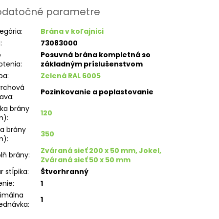
datočné parametre
egória
:
Brána v koľajnici
N
:
73083000
p
Posuvná brána kompletná so
otenia
:
základným príslušenstvom
ba
:
Zelená RAL 6005
vrchová
Pozinkovanie a poplastovanie
rava
:
ka brány
120
m)
:
ka brány
350
m)
:
Zváraná sieť 200 x 50 mm, Jokel,
lň brány
:
Zváraná sieť 50 x 50 mm
r stĺpika
:
Štvorhranný
enie
:
1
imálna
1
ednávka
: