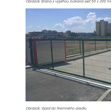
Obrázok: Brána s výplňou zváraná sieť 50 x 200 m
Obrázok: Vjazd do firemného areálu.