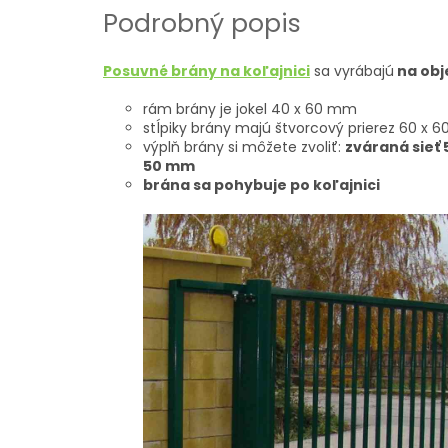
Podrobný popis
Posuvné brány na koľajnici
sa vyrábajú
na obj
rám brány je jokel 40 x 60 mm
stĺpiky brány majú štvorcový prierez 60 x 
výplň brány si môžete zvoliť:
zváraná sieť
50 mm
brána sa pohybuje po koľajnici