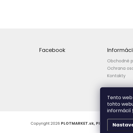
Z
á
p
Facebook
Informáci
ä
t
Obchodné 
i
Ochrana os
e
Kontakty
Tento web 
tohto webu
informácií
Copyright 2026
PLOTMARKET.sk, Ploty a brány pre
Nastav