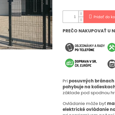
hviezdičiek.
Pridať do ko
PREČO NAKUPOVAŤ U 
Pri
posuvných bránach 
pohybuje na kolieskach
základe pod spodnou hr
Ovládanie môže byť
ma
elektrické ovládanie n