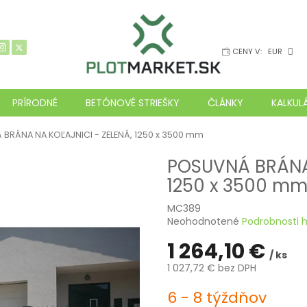
CENY V:
EUR
PRÍRODNÉ
BETÓNOVÉ STRIEŠKY
ČLÁNKY
KALKUL
BRÁNA NA KOĽAJNICI - ZELENÁ, 1250 x 3500 mm
POSUVNÁ BRÁNA 
1250 x 3500 m
MC389
Priemerné
Neohodnotené
Podrobnosti 
hodnotenie
1 264,10 €
produktu
/ ks
je
1 027,72 € bez DPH
0,0
z
Jednotková
6 - 8 týždňov
5
cena: