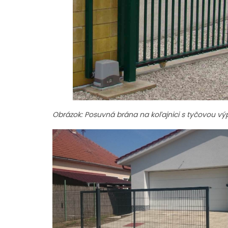
Obrázok: Posuvná brána na koľajnici s tyčovou vý