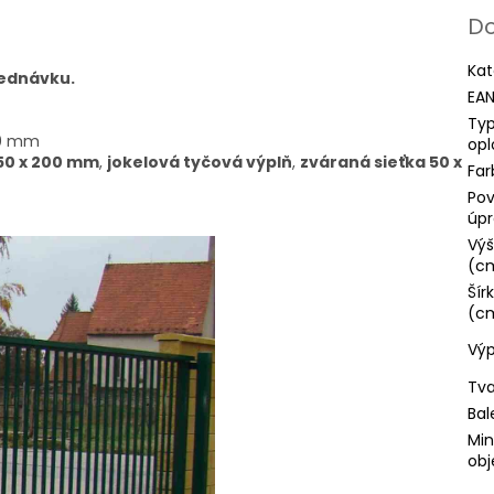
Do
Kat
ednávku.
EA
Ty
60 mm
opl
 50 x 200 mm
,
jokelová tyčová výplň
,
zváraná sieťka 50 x
Far
Po
úp
Výš
(c
Šír
(c
Výp
Tva
Bal
Min
obj