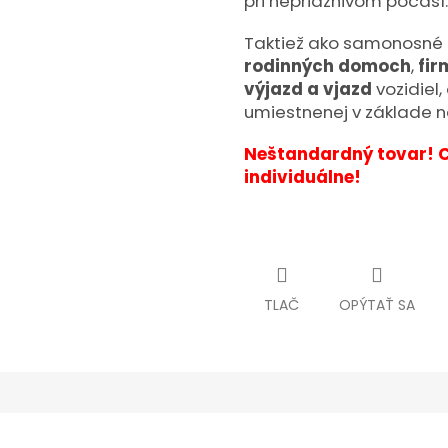
pri nepriaznivom počasí.
Taktiež ako samonosné p
rodinných domoch
,
fi
výjazd a vjazd
vozidiel,
umiestnenej v základe n
Neštandardný tovar! 
individuálne!
TLAČ
OPÝTAŤ SA