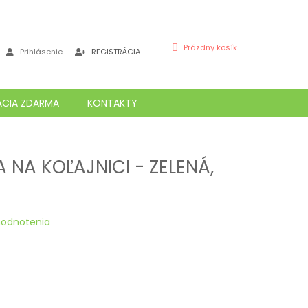
NÁKUPNÝ
Prázdny košík
Prihlásenie
REGISTRÁCIA
KOŠÍK
ÁCIA ZDARMA
KONTAKTY
NA KOĽAJNICI - ZELENÁ,
m
hodnotenia