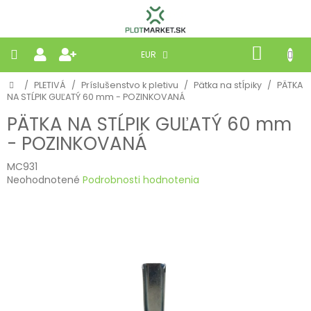
Prejsť
na
obsah
NÁKU
EUR
KOŠÍK
Domov
/
PLETIVÁ
/
Príslušenstvo k pletivu
/
Pätka na stĺpiky
/
PÄTKA
PLETIVÁ
NA STĹPIK GUĽATÝ 60 mm - POZINKOVANÁ
PÄTKA NA STĹPIK GUĽATÝ 60 mm
PANELY
- POZINKOVANÁ
BRÁNY
MC931
Priemerné
Neohodnotené
Podrobnosti hodnotenia
hodnotenie
MOBILNÉ
produktu
je
0,0
PRÍRODNÉ
z
5
hviezdičiek.
BETÓNOVÉ
STRIEŠKY