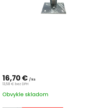
ČLÁNKY
Kalkulácia
zdarma
Kontakty
Mena
(EUR)
Prihlásenie
16,70 €
/ ks
13,58 € bez DPH
Jednotková
Obvykle skladom
cena: