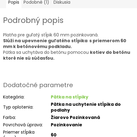
Popis
Podobné (1)
Diskusia
Podrobný popis
Platňa pre guľatý stĺpik 60 mm pozinkovaná.
Slúži na upevnenie guľatého stĺpika s priemerom 60
mm k betónovému podkladu.
Pätka sa uchytáva do betónu pomocou
kotiev do betónu
ktoré nie sú súčasťou.
Dodatočné parametre
Kategória
:
Pätka na stĺpiky
Pätka na uchytenie stĺpika do
Typ oplotenia
:
podlahy
Farba
:
Žiarovo Pozinkovaná
Povrchová úprava
:
Pozinkovanie
Priemer stĺpika
60