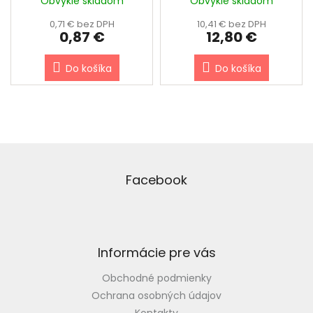
Obvykle skladom
Obvykle skladom
0,71 € bez DPH
10,41 € bez DPH
0,87 €
12,80 €
Do košíka
Do košíka
Z
á
p
Facebook
ä
t
i
e
Informácie pre vás
Obchodné podmienky
Ochrana osobných údajov