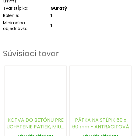
(mm)
:
Tvar stĺpika
:
Guľatý
Balenie
:
1
Minimálna
1
objednávka
:
Súvisiaci tovar
KOTVA DO BETÓNU PRE
PÄTKA NA STĹPIK 60 x
UCHYTENIE PÄTIEK, M10 x
60 mm - ANTRACITOVÁ
120 mm S ČIAPKOU