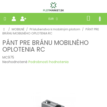
Prejsť
na
obsah
NÁKU
EUR
KOŠÍK
Domov
/
MOBILNÉ
/
Príslušenstvo k mobilným plotom
/
PÁNT PRE
PLETIVÁ
BRÁNU MOBILNÉHO OPLOTENIA RC
PÁNT PRE BRÁNU MOBILNÉHO
PANELY
OPLOTENIA RC
BRÁNY
MC975
Priemerné
Neohodnotené
Podrobnosti hodnotenia
hodnotenie
MOBILNÉ
produktu
je
0,0
PRÍRODNÉ
z
5
hviezdičiek.
BETÓNOVÉ
STRIEŠKY