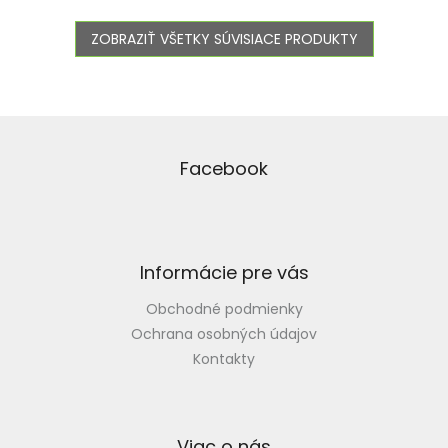
ZOBRAZIŤ VŠETKY SÚVISIACE PRODUKTY
Z
á
p
Facebook
ä
t
i
e
Informácie pre vás
Obchodné podmienky
Ochrana osobných údajov
Kontakty
Viac o nás