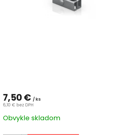
ČLÁNKY
Kalkulácia
zdarma
Kontakty
Mena
(EUR)
Prihlásenie
7,50 €
/ ks
6,10 € bez DPH
Jednotková
Obvykle skladom
cena: