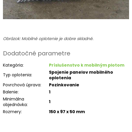
Obrázok: Mobilné oplotenie je dobre skladné.
Dodatočné parametre
Kategória
:
Príslušenstvo k mobilným plotom
Spojenie panelov mobilného
Typ oplotenia
:
oplotenia
Povrchová úprava
:
Pozinkovanie
Balenie
:
1
Minimálna
1
objednávka
:
Rozmery
:
150 x 97 x 50 mm