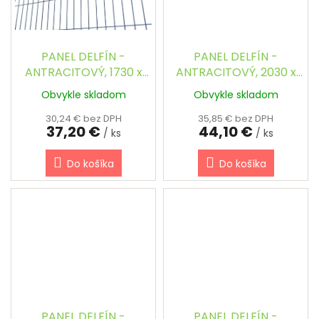
PANEL DELFÍN -
PANEL DELFÍN -
ANTRACITOVÝ, 1730 x
ANTRACITOVÝ, 2030 x
2500 / 200 x 55 / 5.0
2500 / 200 x 55 / 5.0
Obvykle skladom
Obvykle skladom
mm
mm
30,24 € bez DPH
35,85 € bez DPH
37,20 €
44,10 €
/ ks
/ ks
Do košíka
Do košíka
PANEL DELFÍN -
PANEL DELFÍN -