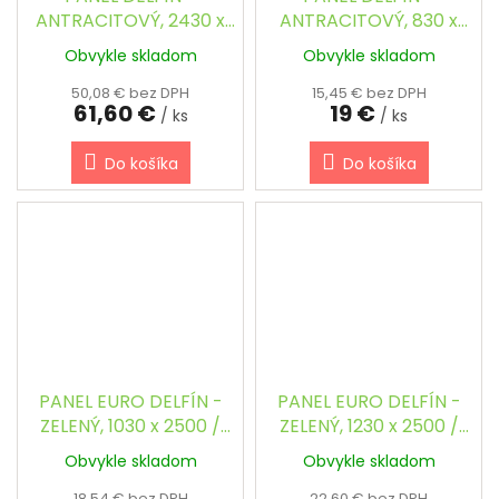
ANTRACITOVÝ, 2430 x
ANTRACITOVÝ, 830 x
2500 / 200 x 55 / 5.0
2500 / 200 x 55 / 5.0
Obvykle skladom
Obvykle skladom
mm
mm
50,08 € bez DPH
15,45 € bez DPH
61,60 €
19 €
/ ks
/ ks
Do košíka
Do košíka
PANEL EURO DELFÍN -
PANEL EURO DELFÍN -
ZELENÝ, 1030 x 2500 /
ZELENÝ, 1230 x 2500 /
200 x 55 / 5.0 mm
200 x 55 / 5.0 mm
Obvykle skladom
Obvykle skladom
18,54 € bez DPH
22,60 € bez DPH