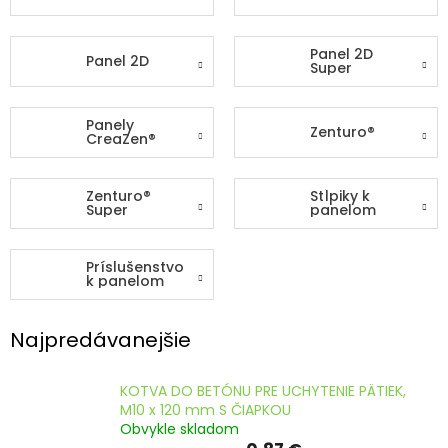
ČLÁNKY
Panel 2D
Kalkulácia
Panel 2D
Super
zdarma
Kontakty
Panely
Zenturo®
CreaZen®
Mena
(EUR)
Zenturo®
Stĺpiky k
Super
panelom
Prihlásenie
Príslušenstvo
k panelom
Najpredávanejšie
KOTVA DO BETÓNU PRE UCHYTENIE PÄTIEK,
M10 x 120 mm S ČIAPKOU
Obvykle skladom