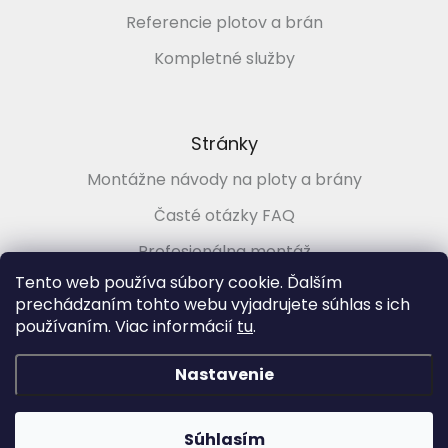
Referencie plotov a brán
Kompletné služby
Stránky
Montážne návody na ploty a brány
Časté otázky FAQ
Profesionálna montáž
Tento web používa súbory cookie. Ďalším
Poradenstvo zadarmo
prechádzaním tohto webu vyjadrujete súhlas s ich
používaním. Viac informácií
tu
.
Vytvoril Shoptet
&
Nastavenie
Copyright 2026
PLOTMARKET.sk, Ploty a brány pre každého
.
Súhlasím
Všetky práva vyhradené.