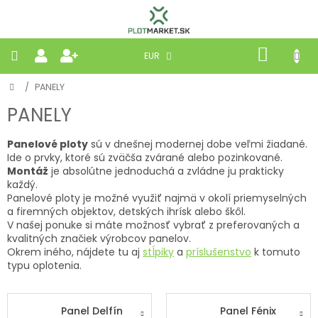
Prejsť
na
obsah
NÁKU
EUR
KOŠÍK
Domov
/
PANELY
PLETIVÁ
PANELY
PANELY
Panelové ploty
sú v dnešnej modernej dobe veľmi žiadané.
Ide o prvky, ktoré sú zväčša zvárané alebo pozinkované.
BRÁNY
Montáž
je absolútne jednoduchá a zvládne ju prakticky
každý.
Panelové ploty je možné využiť najmä v okolí priemyselných
MOBILNÉ
a firemných objektov, detských ihrísk alebo škôl.
V našej ponuke si máte možnosť vybrať z preferovaných a
kvalitných značiek výrobcov panelov.
PRÍRODNÉ
Okrem iného, nájdete tu aj
stĺpiky
a
príslušenstvo
k tomuto
typu oplotenia.
BETÓNOVÉ
STRIEŠKY
Panel Delfín
Panel Fénix