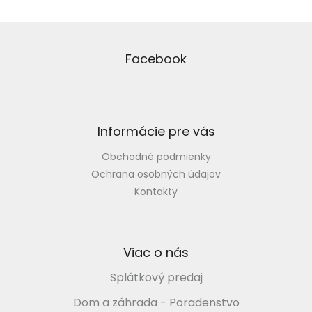
á
d
Z
a
á
c
p
Facebook
i
ä
e
t
p
i
r
v
e
Informácie pre vás
k
y
Obchodné podmienky
v
ý
Ochrana osobných údajov
p
Kontakty
i
s
u
Viac o nás
Splátkový predaj
Dom a záhrada - Poradenstvo