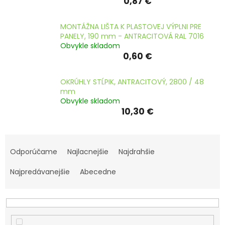
0,87 €
MONTÁŽNA LIŠTA K PLASTOVEJ VÝPLNI PRE
PANELY, 190 mm - ANTRACITOVÁ RAL 7016
Obvykle skladom
0,60 €
OKRÚHLY STĹPIK, ANTRACITOVÝ, 2800 / 48
mm
Obvykle skladom
10,30 €
R
a
Odporúčame
Najlacnejšie
Najdrahšie
d
e
Najpredávanejšie
Abecedne
n
i
e
p