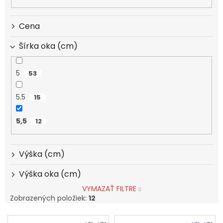
r
o
d
Cena
u
k
Šírka oka (cm)
t
o
5
53
v
5.5
15
5,5
12
Výška (cm)
Výška oka (cm)
VYMAZAŤ FILTRE
Zobrazených položiek:
12
V