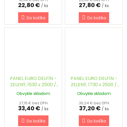
22,80 €
27,80 €
/ ks
/ ks
Do košíka
Do košíka
PANEL EURO DELFÍN -
PANEL EURO DELFÍN -
ZELENÝ, 1530 x 2500 /
ZELENÝ, 1730 x 2500 /
200 x 55 / 5.0 mm
200 x 55 / 5.0 mm
Obvykle skladom
Obvykle skladom
27,15 € bez DPH
30,24 € bez DPH
33,40 €
37,20 €
/ ks
/ ks
Do košíka
Do košíka