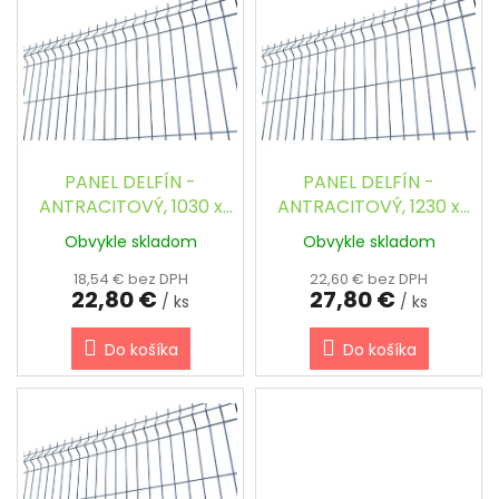
ý
p
i
s
p
r
o
d
PANEL DELFÍN -
PANEL DELFÍN -
u
ANTRACITOVÝ, 1030 x
ANTRACITOVÝ, 1230 x
k
2500 / 200 x 55 / 5.0
2500 / 200 x 55 / 5.0
Obvykle skladom
Obvykle skladom
t
mm
mm
o
18,54 € bez DPH
22,60 € bez DPH
22,80 €
27,80 €
v
/ ks
/ ks
Do košíka
Do košíka