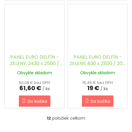
PANEL EURO DELFÍN -
PANEL EURO DELFÍN -
ZELENÝ, 2430 x 2500 /
ZELENÝ, 830 x 2500 / 200
200 x 55 / 5.0 mm
x 55 / 5.0 mm
Obvykle skladom
Obvykle skladom
50,08 € bez DPH
15,45 € bez DPH
61,60 €
19 €
/ ks
/ ks
Do košíka
Do košíka
12
položiek celkom
O
v
l