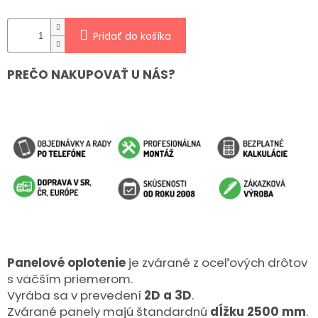
Pridať do košíka
PREČO NAKUPOVAŤ U NÁS?
Panelové oplotenie
je zvárané z oceľových drôtov
s väčším priemerom.
Vyrába sa v prevedení
2D a 3D
.
Zvárané panely majú štandardnú
dĺžku 2500 mm
.