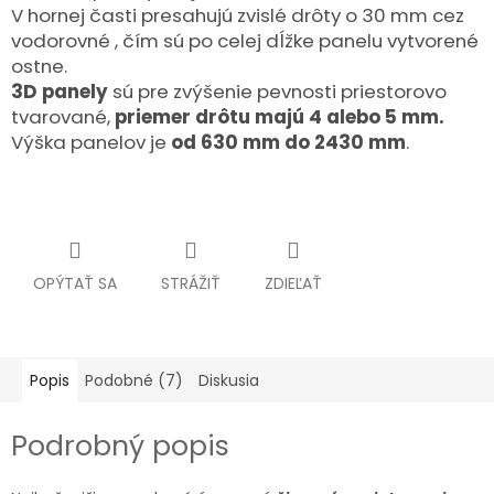
V hornej časti presahujú zvislé drôty o 30 mm cez
vodorovné , čím sú po celej dĺžke panelu vytvorené
ostne.
3D panely
sú pre zvýšenie pevnosti priestorovo
tvarované,
priemer drôtu majú 4 alebo 5 mm.
Výška panelov je
od 630 mm do 2430 mm
.
OPÝTAŤ SA
STRÁŽIŤ
ZDIEĽAŤ
Popis
Podobné (7)
Diskusia
Podrobný popis