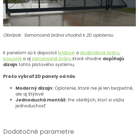
Obrázok: Samonosná brána vhodná k 2D oploteniu.
K panelom sú k dispozícii
krídlové
a
dvojkrídlové brány
,
posuvné
a aj
samonosné brány
ktoré vhodne
dopĺňajú
dizajn
tohto plotového systému.
Prečo vybrať 2D panely od nás
Moderný dizajn:
Oplotenie, ktoré nie je len bezpečné,
ale aj štýlové
Jednoduchá montáž:
Pre všetkých, ktorí si vážia
jednoduchosť
Dodatočné parametre