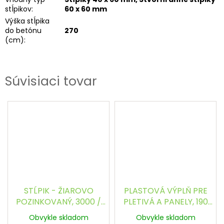
stĺpikov
:
60 x 60 mm
Výška stĺpika
do betónu
270
(cm)
:
Súvisiaci tovar
STĹPIK - ŽIAROVO
PLASTOVÁ VÝPLŇ PRE
POZINKOVANÝ, 3000 /
PLETIVÁ A PANELY, 190
40 x 60 mm
mm (26 m rolka) - SIVÁ
Obvykle skladom
Obvykle skladom
RAL 7040