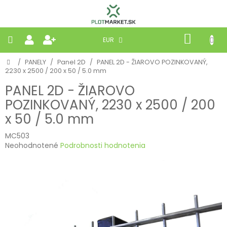
Prejsť
na
obsah
NÁKU
EUR
KOŠÍK
Domov
/
PANELY
/
Panel 2D
/
PANEL 2D - ŽIAROVO POZINKOVANÝ,
PLETIVÁ
2230 x 2500 / 200 x 50 / 5.0 mm
PANEL 2D - ŽIAROVO
PANELY
POZINKOVANÝ, 2230 x 2500 / 200
x 50 / 5.0 mm
BRÁNY
MC503
Priemerné
MOBILNÉ
Neohodnotené
Podrobnosti hodnotenia
hodnotenie
produktu
PRÍRODNÉ
je
0,0
z
BETÓNOVÉ
5
STRIEŠKY
hviezdičiek.