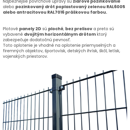
Najbežnejšie povrchové úpravy sú
žiarové pozinkovanie
alebo
pozinkovaný drôt poplastovaný zelenou RAL6005
alebo antracitovou RAL7016 práškovou farbou.
Plotové
panely 2D
sú
ploché
,
bez prelisov
a preto sú
vybavené
dvojitým horizontálnym drôtom
ktorý
zabezpečuje dodatočnú pevnosť.
Toto oplotenie je vhodné na oplotenie priemyselných a
firemných objektov, športovísk, detských ihrísk, škôl, letísk,
vojenských priestorov.