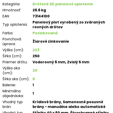
Kategória
:
Drôtené 2D panelové oplotenie
Hmotnosť
:
26.6 kg
EAN
:
73144100
Panelový plot vyrobený zo zváraných
Typ oplotenia
:
rovných drôtov
Farba
:
Pozinkovaná
Povrchová
Žiarové zinkovanie
úprava
:
Výška (cm)
:
223
Šírka (cm)
:
250
Priemer drôtu
:
Vodorovný 6 mm, Zvislý 5 mm
Výška oka
20
(cm)
:
Šírka oka (cm)
:
5
Balenie
:
1
Minimálna
1
objednávka
:
Vhodný typ
Krídlové brány, Samonosné posuvné
brán
:
brány - manuálne alebo automatické
Vhodný typ
Stĺpiky 40 x 60 mm, Štvorhranné stĺpiky