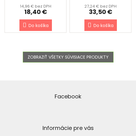
14,96 € bez DPH
27,24 € bez DPH
18,40 €
33,50 €
Do košíka
Do košíka
ZOBRAZIŤ VŠETKY SÚVISIACE PRODUKTY
Z
á
p
Facebook
ä
t
i
e
Informácie pre vás