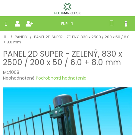
Prejsť
na
obsah
NÁKU
EUR
KOŠÍK
Domov
/
PANELY
/
PANEL 2D SUPER - ZELENÝ, 830 x 2500 / 200 x 50 / 6.0
PLETIVÁ
+ 8.0 mm
PANEL 2D SUPER - ZELENÝ, 830 x
PANELY
2500 / 200 x 50 / 6.0 + 8.0 mm
BRÁNY
MC1008
Priemerné
Neohodnotené
Podrobnosti hodnotenia
hodnotenie
MOBILNÉ
produktu
je
0,0
PRÍRODNÉ
z
5
hviezdičiek.
BETÓNOVÉ
STRIEŠKY