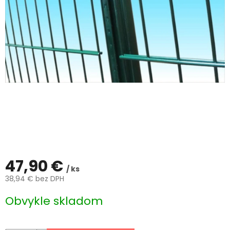
ČLÁNKY
Kalkulácia
zdarma
Kontakty
Mena
(EUR)
Prihlásenie
47,90 €
/ ks
38,94 € bez DPH
Jednotková
Obvykle skladom
cena: