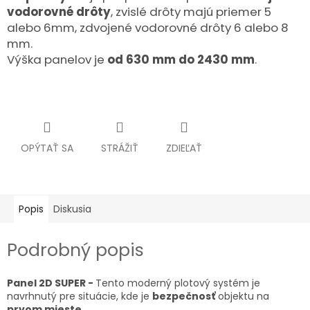
vodorovné drôty
, zvislé drôty majú priemer 5
alebo 6mm, zdvojené vodorovné drôty 6 alebo 8
mm.
Výška panelov je
od 630 mm do 2430 mm
.
OPÝTAŤ SA
STRÁŽIŤ
ZDIEĽAŤ
Popis
Diskusia
Podrobný popis
Panel 2D SUPER -
Tento moderný plotový systém je
navrhnutý pre situácie, kde je
bezpečnosť
objektu na
prvom mieste
.