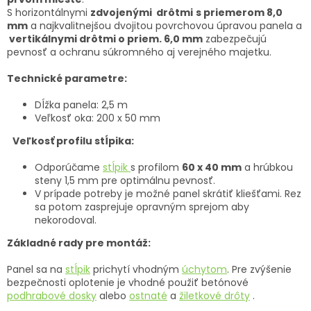
S horizontálnymi
zdvojenými drôtmi
s priemerom 8,0
mm
a najkvalitnejšou dvojitou povrchovou úpravou panela a
vertikálnymi drôtmi o priem. 6,0 mm
zabezpečujú
pevnosť a ochranu súkromného aj verejného majetku.
Technické parametre:
Dĺžka panela: 2,5 m
Veľkosť oka: 200 x 50 mm
Veľkosť profilu stĺpika:
Odporúčame
stĺpik
s profilom
60 x 40 mm
a hrúbkou
steny 1,5 mm pre optimálnu pevnosť.
V prípade potreby je možné panel skrátiť kliešťami. Rez
sa potom zasprejuje opravným sprejom aby
nekorodoval.
Základné rady pre montáž:
Panel sa na
stĺpik
prichytí vhodným
úchytom
. Pre zvýšenie
bezpečnosti oplotenie je vhodné použiť betónové
podhrabové dosky
alebo
ostnaté
a
žiletkové drôty
.