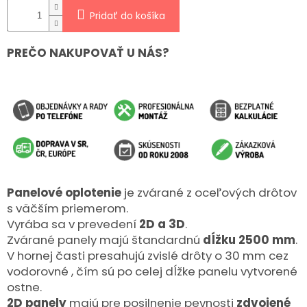
Pridať do košíka
PREČO NAKUPOVAŤ U NÁS?
Panelové oplotenie
je zvárané z oceľových drôtov
s väčším priemerom.
Vyrába sa v prevedení
2D a 3D
.
Zvárané panely majú štandardnú
dĺžku 2500 mm
.
V hornej časti presahujú zvislé drôty o 30 mm cez
vodorovné , čím sú po celej dĺžke panelu vytvorené
ostne.
2D panely
majú pre posilnenie pevnosti
zdvojené