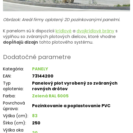
Obrázok: Areál firmy oplotený 2D pozinkovanými panelmi.
K panelom sú k dispozícii
krídlové
a
dvojkrídlové brány
s
výplňou so zváraných plotových dielcov, ktoré vhodne
dopĺňajú dizajn
tohto plotového systému.
Dodatočné parametre
Kategória
:
PANELY
EAN
:
73144200
Typ
Panelový plot vyrobený zo zváraných
oplotenia
:
rovných drôtov
Farba
:
Zelená RAL 6005
Povrchová
Pozinkovanie a poplastovanie PVC
úprava
:
Výška (cm)
:
83
Šírka (cm)
:
250
Výška oka
20