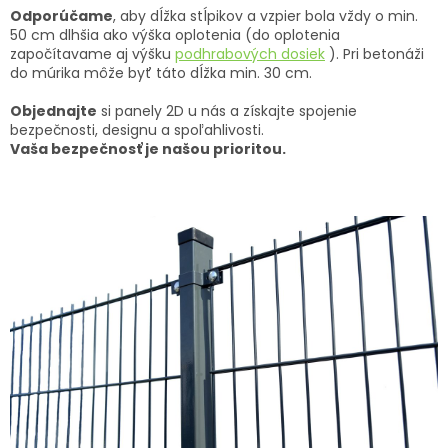
Odporúčame
, aby dĺžka stĺpikov a vzpier bola vždy o min.
50 cm dlhšia ako výška oplotenia (do oplotenia
započítavame aj výšku
podhrabových dosiek
). Pri betonáži
do múrika môže byť táto dĺžka min. 30 cm.
Objednajte
si panely 2D u nás a získajte spojenie
bezpečnosti, designu a spoľahlivosti.
Vaša bezpečnosť je našou prioritou.