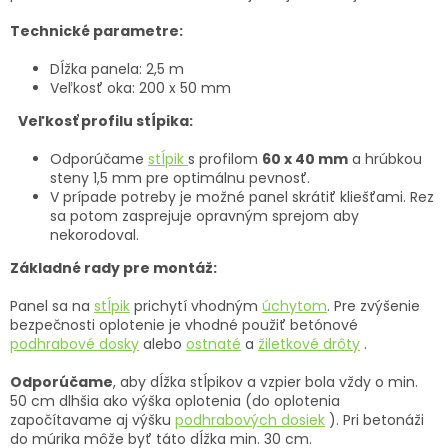
Technické parametre:
Dĺžka panela: 2,5 m
Veľkosť oka: 200 x 50 mm
Veľkosť profilu stĺpika:
Odporúčame
stĺpik
s profilom
60 x 40 mm
a hrúbkou
steny 1,5 mm pre optimálnu pevnosť.
V prípade potreby je možné panel skrátiť kliešťami. Rez
sa potom zasprejuje opravným sprejom aby
nekorodoval.
Základné rady pre montáž:
Panel sa na
stĺpik
prichytí vhodným
úchytom
. Pre zvýšenie
bezpečnosti oplotenie je vhodné použiť betónové
podhrabové dosky
alebo
ostnaté
a
žiletkové drôty
.
Odporúčame
, aby dĺžka stĺpikov a vzpier bola vždy o min.
50 cm dlhšia ako výška oplotenia (do oplotenia
započítavame aj výšku
podhrabových dosiek
). Pri betonáži
do múrika môže byť táto dĺžka min. 30 cm.