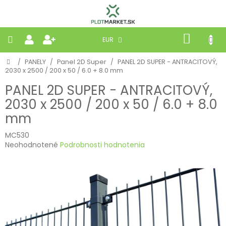
Prejsť
na
obsah
NÁKU
EUR
KOŠÍK
Domov
/
PANELY
/
Panel 2D Super
/
PANEL 2D SUPER - ANTRACITOVÝ,
PLETIVÁ
2030 x 2500 / 200 x 50 / 6.0 + 8.0 mm
PANEL 2D SUPER - ANTRACITOVÝ,
PANELY
2030 x 2500 / 200 x 50 / 6.0 + 8.0
mm
BRÁNY
MC530
Priemerné
MOBILNÉ
Neohodnotené
Podrobnosti hodnotenia
hodnotenie
produktu
PRÍRODNÉ
je
0,0
z
BETÓNOVÉ
5
STRIEŠKY
hviezdičiek.