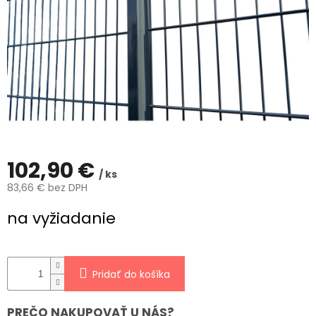
ČLÁNKY
Kalkulácia
zdarma
Kontakty
Mena
(EUR)
Prihlásenie
102,90 €
/ ks
83,66 € bez DPH
Jednotková
na vyžiadanie
cena:
Pridať do košíka
PREČO NAKUPOVAŤ U NÁS?