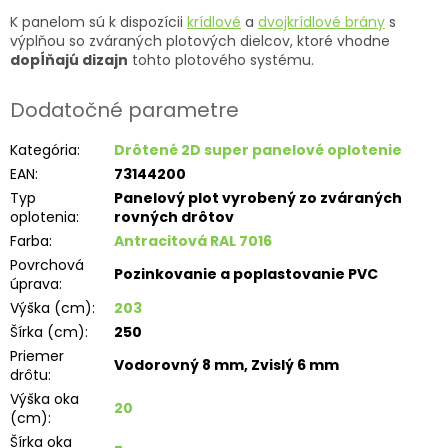
K panelom sú k dispozícii
krídlové
a
dvojkrídlové brány
s
výplňou so zváraných plotových dielcov, ktoré vhodne
dopĺňajú dizajn
tohto plotového systému.
Dodatočné parametre
Kategória
:
Drôtené 2D super panelové oplotenie
EAN
:
73144200
Typ
Panelový plot vyrobený zo zváraných
oplotenia
:
rovných drôtov
Farba
:
Antracitová RAL 7016
Povrchová
Pozinkovanie a poplastovanie PVC
úprava
:
Výška (cm)
:
203
Šírka (cm)
:
250
Priemer
Vodorovný 8 mm, Zvislý 6 mm
drôtu
:
Výška oka
20
(cm)
:
Šírka oka