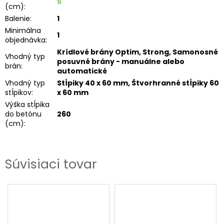
5
(cm)
:
Balenie
:
1
Minimálna
1
objednávka
:
Krídlové brány Optim, Strong, Samonosné
Vhodný typ
posuvné brány - manuálne alebo
brán
:
automatické
Vhodný typ
Stĺpiky 40 x 60 mm, Štvorhranné stĺpiky 60
stĺpikov
:
x 60 mm
Výška stĺpika
do betónu
260
(cm)
:
Súvisiaci tovar