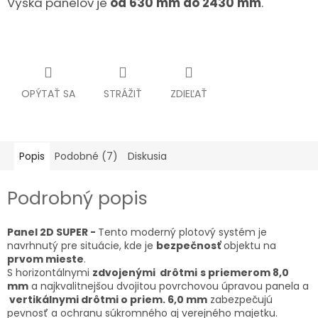
Výška panelov je
od 630 mm do 2430 mm
.
OPÝTAŤ SA
STRÁŽIŤ
ZDIEĽAŤ
Popis
Podobné (7)
Diskusia
Podrobný popis
Panel 2D SUPER -
Tento moderný plotový systém je
navrhnutý pre situácie, kde je
bezpečnosť
objektu na
prvom mieste
.
S horizontálnymi
zdvojenými drôtmi
s priemerom 8,0
mm
a najkvalitnejšou dvojitou povrchovou úpravou panela a
vertikálnymi drôtmi o priem. 6,0 mm
zabezpečujú
pevnosť a ochranu súkromného aj verejného majetku.