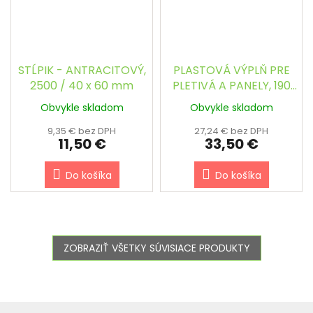
STĹPIK - ANTRACITOVÝ,
PLASTOVÁ VÝPLŇ PRE
2500 / 40 x 60 mm
PLETIVÁ A PANELY, 190
mm (26 m rolka) -
Obvykle skladom
Obvykle skladom
ANTRACITOVÁ RAL 7016
9,35 € bez DPH
27,24 € bez DPH
11,50 €
33,50 €
Do košíka
Do košíka
ZOBRAZIŤ VŠETKY SÚVISIACE PRODUKTY
Z