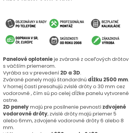
Panelové oplotenie
je zvárané z oceľových drôtov
s väčším priemerom.
Vyrába sa v prevedení
2D a 3D
.
Zvárané panely majú štandardnú
dĺžku 2500 mm
.
V hornej časti presahujú zvislé drôty o 30 mm cez
vodorovné , čím sú po celej dĺžke panelu vytvorené
ostne.
2D panely
majú pre posilnenie pevnosti
zdvojené
vodorovné drôty
, zvislé drôty majú priemer 5
alebo 6mm, zdvojené vodorovné drôty 6 alebo 8
mm.