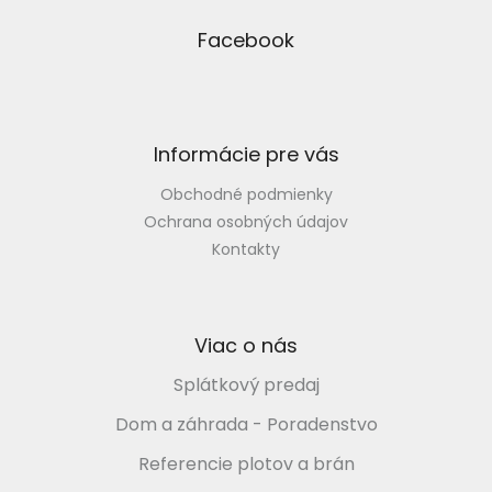
á
p
Facebook
ä
t
i
e
Informácie pre vás
Obchodné podmienky
Ochrana osobných údajov
Kontakty
Viac o nás
Splátkový predaj
Dom a záhrada - Poradenstvo
Referencie plotov a brán